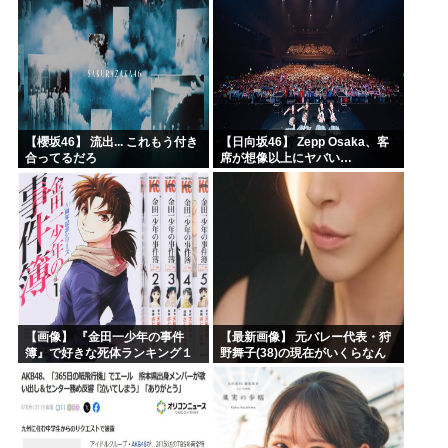
【櫻坂46】 流出... これもう付き
【日向坂46】 Zepp Osaka、客
合ってるだろ
席が想像以上にヤバい…
【画像】 『金田一少年の事件
【最新画像】 元バレー代表・狩
簿』で好きな死体ランキング１
野舞子(38)の現在がいくらなん
位がこちら！
でも即ハボすぎる！