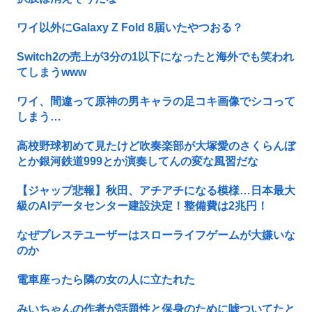
ワイ以外にGalaxy Z Fold 8届いたやつおる？
Switch2の売上が3分の1以下になったと海外でも笑われ
てしまうwww
ワイ、間違って原神の男キャラの足コキ画像でシコって
しまう…
高校野球初めて見たけど吹奏楽部が大塚愛のさくらんぼ
とか銀河鉄道999とか演奏してんの変な風習だな
【ジャップ悲報】秋田、アチアチになる模様…日本最大
級のAIデータセンター建設決定！整備費は2兆円！
なぜプレステユーザーはスローライフゲームが大嫌いな
のか
電車座ったら隣の女の人に立たれた
みいちゃんの作者が話題性と保身のために嘘ついてたと