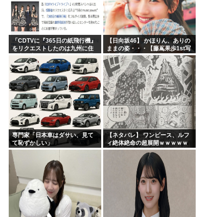
「CDTVに『365日の紙飛行機』
【日向坂46】 かほりん、ありの
をリクエストしたのは九州に住
ままの姿・・・【藤嶌果歩1st写
む中学生」←この事実って結構
真集】
デカいよな【AKB48】
専門家「日本車はダサい、見て
【ネタバレ】 ワンピース、ルフ
て恥ずかしい」
ィ絶体絶命の超展開ｗｗｗｗｗ
ｗｗｗｗｗｗｗｗｗｗｗｗｗｗ
ｗｗｗｗｗｗｗｗｗｗｗｗｗｗ
ｗｗｗｗｗｗｗｗｗｗｗｗ...