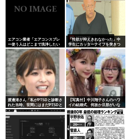
エアコン業者「エアコンスプレ
「性欲が抑えきれなかった」中
ー使う人はどこまで洗浄したい
学生にカッターナイフを突きつ
の？室内に風を送り込んでるフ
けて脅し、レ●プ。自称・アルバ
ァンは汚いままですよ」331.5万
イトの秋田英男(56)が逮捕され
バズ
る
渡邊渚さん「私がPTSDと診断さ
【写真付】中川翔子さんのハワ
れた当時、世間にはまだPTSDと
イの結婚式、何故か旦那がいな
いう言葉は浸透していませんで
い
した」