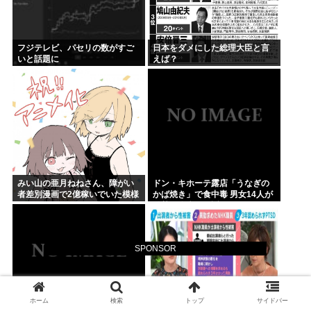
フジテレビ、パセリの数がすご
日本をダメにした総理大臣と言
いと話題に
えば？
みい山の亜月ねねさん、障がい
ドン・キホーテ露店「うなぎの
者差別漫画で2億稼いでいた模様
かば焼き」で食中毒 男女14人が
www
発熱や腹痛など訴え…サルモネ
ラ属の菌検出
SPONSOR
ホーム
検索
トップ
サイドバー