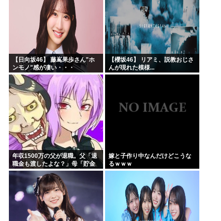
【日向坂46】 藤嶌果歩さん"ホ
【櫻坂46】 リアミ、説教おじさ
ンモノ"感が凄い・・・
んが現れた模様...
年収1500万の父が退職。父「退
嫁と子作り中なんだけどこうな
職金も渡したよな？」母「貯金
るｗｗｗ
なんてないよー」父「全部なく
なったの！？」→予想外の返事
に家族騒然となり…