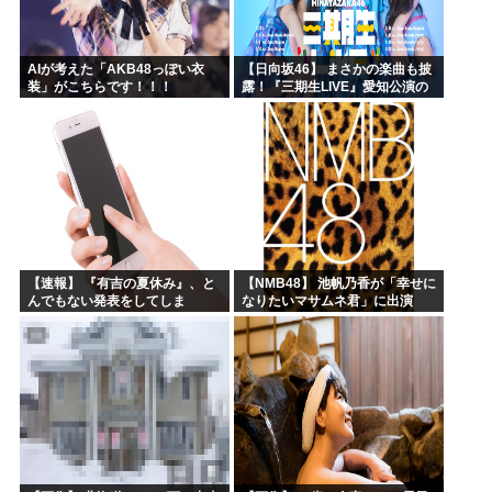
AIが考えた「AKB48っぽい衣
【日向坂46】 まさかの楽曲も披
装」がこちらです！！！
露！『三期生LIVE』愛知公演の
レポがこちら
【速報】 『有吉の夏休み』、と
【NMB48】 池帆乃香が「幸せに
んでもない発表をしてしま
なりたいマサムネ君」に出演
う！！！！！