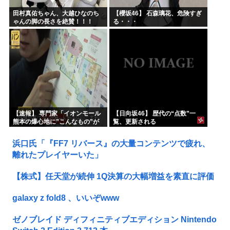
田村真佑ちゃん、大越ひなのち
【櫻坂46】 石森璃花、危険すぎ
ゃんの脚の長さを絶賛！！！
る・・・
【乃木坂46】
【速報】 専門家「イオンモール
【日向坂46】 歴代の“点数”一
熊本の爆心地に”こんなもの”が
覧、更新される
あったんだけど…」
浜口氏「『FF7 リバース』の大量コンテンツで疲れ、
離れたプレイヤーいた」
【株式】任天堂が続伸 1Q決算の大幅増益を素直に評価
galaxy z fold8 、いいぞwww
ゼノブレイド ディフィニティブエディション Nintendo