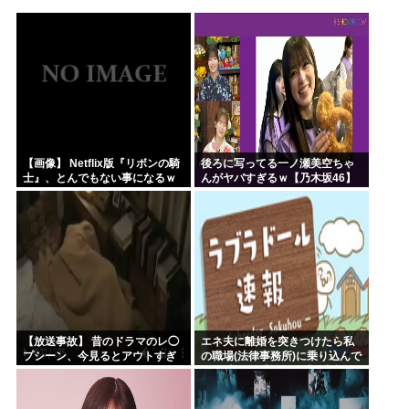
韓国人「韓国サッカー協会が行った国際試合の性的接待の全容...
【HUNTER×HUNTER】ヒソカさん、ビスケより弱か...
安倍昭恵「なんで安倍晋三が殺されたのか今でもわからない」
中国が対米ドローン規制強化して世界が騒然！←「事実上の禁...
海外「日本なんて行くんじゃなかった…」 日本を知ってしま...
クルド人問題を訴えてきた河合ゆうすけ、埼玉県知事選挙に立...
【画像】 Netflix版『リボンの騎
後ろに写ってる一ノ瀬美空ちゃ
士』、とんでもない事になるｗ
んがヤバすぎるｗ【乃木坂46】
ｗｗｗｗ
【放送事故】 昔のドラマのレ◯
エネ夫に離婚を突きつけたら私
プシーン、今見るとアウトすぎ
の職場(法律事務所)に乗り込んで
る・・・
きた 堂々と「離婚の法律相談で
す。母の薦めでこちらに参りま
した」と言っているが、...