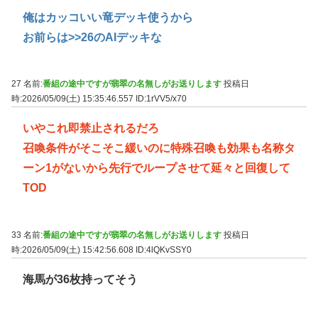
俺はカッコいい竜デッキ使うから
お前らは
>>26
のAIデッキな
27 名前:
番組の途中ですが翡翠の名無しがお送りします
投稿日
時:2026/05/09(土) 15:35:46.557
ID:1rVV5/x70
いやこれ即禁止されるだろ
召喚条件がそこそこ緩いのに特殊召喚も効果も名称タ
ーン1がないから先行でループさせて延々と回復して
TOD
33 名前:
番組の途中ですが翡翠の名無しがお送りします
投稿日
時:2026/05/09(土) 15:42:56.608
ID:4lQKvSSY0
海馬が36枚持ってそう