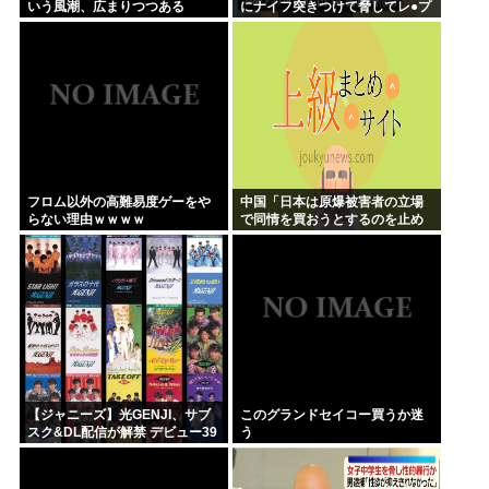
いう風潮、広まりつつある
にナイフ突きつけて脅してレ●プ
www
フロム以外の高難易度ゲーをや
中国「日本は原爆被害者の立場
らない理由ｗｗｗｗ
で同情を買おうとするのを止め
ろ」
【ジャニーズ】光GENJI、サブ
このグランドセイコー買うか迷
スク&DL配信が解禁 デビュー39
う
周年迎える8月19日から40周年
まで1年かけてリリース当時の日
付に順次配信予定