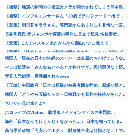
【衝撃】地震の瞬間の手術室カメラが開示されてしまう熊本県...
【衝撃】インフルエンサーさん「20歳でアルファード一括で...
【悲報】明日花キララさん、専門家からあまりにも非情な一言...
長谷川豊氏 元ジャンポケ斉藤の事件に長文で私見 性被害者...
【悲報】1人でススキノ来たからから面白いとこ教えて
【悲報】「注文したことで欲求が満たされた」ジャンプグッズ...
韓国人「現在の日本の沖縄のスーパーは台風のおかげでこうな...
【正論】イスラエル政府元高官 「原爆式典にうんざり」
ぺこぱ松蔭寺「みんな右とか左とか拘りすぎ。思想関係なく応...
韓国人「現在の日本の沖縄のスーパーは台風のおかげでこうな...
菅直人元総理、再評価されるwww
工場夜勤ぼく「大谷翔平応援してるの？お前の人生に1ミリも...
【正論】中国政府「日本は原爆の被害者面を辞め、原爆が落と...
ワイ「個人居酒屋だ！入ったろ」 店長「…いらっしゃぃ(ﾎ...
韓国人「どうやら五輪サッカー日韓戦でも審判の接待があった...
大日本帝国陸軍「侵攻できたとして、食糧どうすんだよ」大本...
ちいかわ見に来たよ?
【朗報】イギリス、タバコ販売禁止法案を可決www
ホロライブのVtuber、劇場版メイドインアビスの主題歌...
韓国サッカー協会、2011～12年に国際審判員らを性接待
海外「日本なんて行くんじゃなかった…」 日本を知ってしま...
クビになったバイト先の店長のインスタ見つけた
高市早苗政権「円安ホクホクゥ！財政健全化は目指さない！で...
【画像】大企業「働きたくない人へ」←10万いいね！