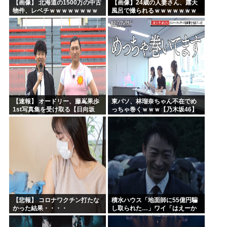
【画像】 北海道の1500万の中古
【画像】24歳の人妻さん、露天
物件、レベチｗｗｗｗｗｗｗｗ
風呂で撮られるｗｗｗｗｗｗｗ
ｗｗｗｗｗｗｗｗｗｗｗｗ
ｗｗｗｗｗｗｗｗｗｗ
【速報】 オードリー、藤嶌果歩
東パソ、林瑠奈ちゃん不在でめ
1st写真集を受け取る【日向坂
っちゃ巻くｗｗｗ【乃木坂46】
46】
【悲報】 コロナワクチン打たな
積水ハウス「地面師に55億円騙
かった結果・・・・
し取られた…」ワイ「はえーか
わいそう…会社滅茶苦茶やろな
ぁ」→