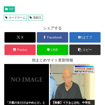
VIP
カードゲーム
遊戯王
シェアする
X
Facebook
はてブ
Pocket
LINE
コピー
他まとめサイト更新情報
「片親の女だけはやめとけ」と
【画像】イケおじ(56)、中学生