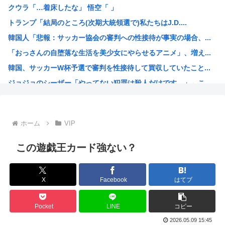
クウラ「…着床したな」 悟空「 」
【画像】東出昌大の再婚相手の体があまりにすごいｗｗｗ
トランプ「結局のところ(次期大統領選で)私たちはJ.D....
【悲報】熊本県知事、報道陣土足取材にマジギレ「遺族や被災...
韓国人「悲報：サッカー協会の審判への性接待が事実の場合、...
2026年レズが好きなK-POPアイドル発表！ぶち抜き1...
「おっさんの自堕落な生活を美少女にやらせるアニメ」、増え...
【速報】 高市政権、エース級の財務官僚・一松旬氏を左遷「...
韓国、サッカーW杯予選で審判を性接待して買収していたこと...
甲子園出場校 猛暑と資金難に苦しむ
ジョジョのシーザー「やってない犯罪は殺人だけです。」←こ...
「1日10万円稼げる」イージーモードすぎる
韓国人「竹田恒泰とか36親等を養子に迎えるなら天皇の血を...
結局「SPY×FAMILY」は何が悪かったのか
ホーム
VIP
韓国サッカー協会、外国人審判員数十人に性的接待。羨ま死刑
韓国人「韓国サッカー協会が行った国際試合の性的接待の全容...
この遊戯王カード強ない？
【超画像 】週刊少年ジャンプ、世代交代に失敗
外国人「2002年W杯は?」韓国サッカーに衝撃的不祥事！...
X
Facebook
はてブ
海外「日本なんて行くんじゃなかった…」 日本を知ってしま...
え？なんでみんな『みいちゃんと山田さん』のアニメ化に怒っ...
Pocket
LINE
コピー
【衝撃】 韓国人「宮崎駿が首を縦に振った金額」
2026.05.09 15:45