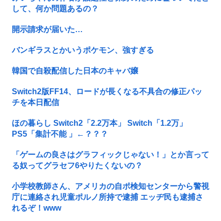
して、何か問題あるの？
開示請求が届いた…
バンギラスとかいうポケモン、強すぎる
韓国で自殺配信した日本のキャバ嬢
Switch2版FF14、ロードが長くなる不具合の修正パッ
チを本日配信
ほの暮らし Switch2「2.2万本」 Switch「1.2万」
PS5「集計不能 」←？？？
「ゲームの良さはグラフィックじゃない！」とか言って
る奴ってグラセフ6やりたくないの？
小学校教師さん、アメリカの自ポ検知センターから警視
庁に連絡され児童ポルノ所持で逮捕 エッヂ民も逮捕さ
れるぞ！www