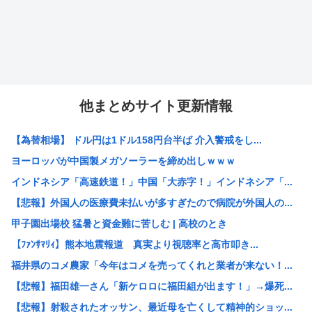
他まとめサイト更新情報
【為替相場】 ドル円は1ドル158円台半ば 介入警戒をし...
ヨーロッパが中国製メガソーラーを締め出しｗｗｗ
インドネシア「高速鉄道！」中国「大赤字！」インドネシア「...
【悲報】外国人の医療費未払いが多すぎたので病院が外国人の...
甲子園出場校 猛暑と資金難に苦しむ | 高校のとき
【ﾌｧﾝｻﾏﾘｨ】熊本地震報道 真実より視聴率と高市叩き...
福井県のコメ農家「今年はコメを売ってくれと業者が来ない！...
【悲報】福田雄一さん「新ケロロに福田組が出ます！」→爆死...
【悲報】射殺されたオッサン、最近母を亡くして精神的ショッ...