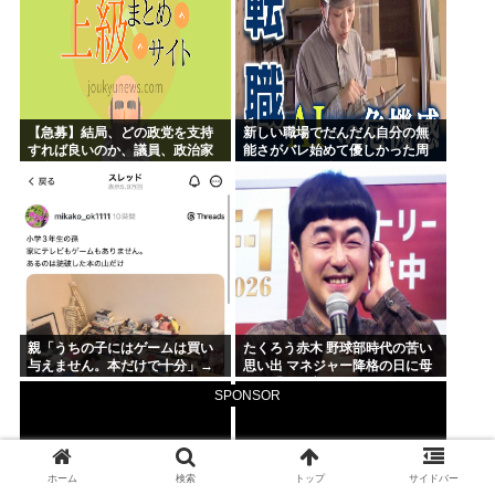
【急募】結局、どの政党を支持
新しい職場でだんだん自分の無
すれば良いのか、議員、政治家
能さがバレ始めて優しかった周
は全員悪か
りの人たちが徐々に冷たくなっ
ていく時ってゾクゾクするよな
親「うちの子にはゲームは買い
たくろう赤木 野球部時代の苦い
与えません。本だけで十分」→
思い出 マネジャー降格の日に母
結果
が…「何も言えなくて」
SPONSOR
ホーム
検索
トップ
サイドバー