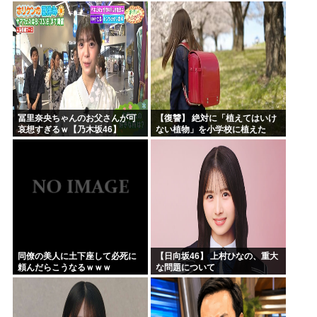
ｗｗｗｗｗｗ
ｗｗｗ
冨里奈央ちゃんのお父さんが可
【復讐】 絶対に「植えてはいけ
哀想すぎるｗ【乃木坂46】
ない植物」を小学校に植えた
→20年経って見に行くと…
「！？」衝撃の光景が・・・
同僚の美人に土下座して必死に
【日向坂46】 上村ひなの、重大
頼んだらこうなるｗｗｗ
な問題について