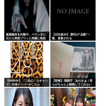
賃貸物件を内覧中、ベランダに
【日向坂46】 歴代の“点数”一
出たら突然ゾワッと両腕に鳥肌
覧、更新される
が出た。「やっぱりこの部屋嫌
だ」と思った瞬間、体が前にド
ンッと突き飛ばされて…
【NMB48】 「ご乱心！士キャン
【怒報】 国税庁「あのさぁ！君
プ」出演メンバーがこちら
らがちゃんと納税してくれない
とこうなっちゃうけどどうす
る？！」←これw w w w w w w w