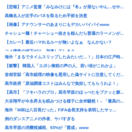
【悲報】アニメ監督「みなみけには『冬』が居ないやん…せや...
高橋名人が左手のバネを取るため手術を決意
【画像】アナウンサーのあまりにもデカいパイパイwww
チャシュー麺！チャーシュー抜きを頼んだら普通のラーメンが...
【カレー】最近ハマれるルーが無いよなぁ なんかない？
コメ価格の値下がり、加速してしまう
海外「まるでタイムスリップしたみたいだ…！」日本の江戸時...
マイナンバーカード作ってない奴って病院行くときどうすんの
【衝撃】 韓国人「エボシ御前の声の人、若い頃がこれかよ」
【画像】女子「ディズニーで結婚式を挙げさせてくれないモラ...
首相官邸「高市総理の映像を悪用した偽サイトに注意してくだ...
５大、肉食じゃないけど凶暴な動物「カバ」「アフリカゾウ」...
高市政府「原油調達コストはみんなで負担してもらうわよ！」
ラーメン屋でラストオーダー5分前に入店するの迷惑？
【高市】「フキハラのプロ」高市早苗のほっぺたをプクッと膨...
謎のバンドリアニメ「ゆめ∞みた」第8話。8/9(日)はM...
大谷翔平が今永昇太を睨みつける様子に全米騒然！←「最高の...
富裕層の｢ペット離れ｣が止まらない…｢300万円の血統書...
海外「W杯は八百長だった」FIFA会長支持を表明したサッ...
百田尚樹、保守著名インフルエンサーへの自民党献金疑惑を投...
例のダンスアニメの作者、ヤバすぎる
【朗報】ビッグダディの娘、結構エッチになっていた
高市早苗の消費税減税、93%が「賛成」www
【Mステ】西川貴教さん 魅惑のマーメイドすぎるwww