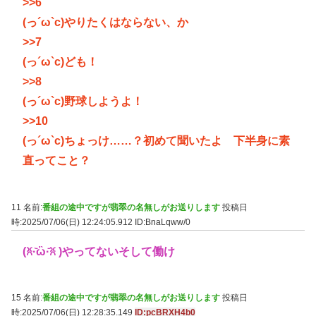
>>6
(っ´ω`c)やりたくはならない、か
>>7
(っ´ω`c)ども！
>>8
(っ´ω`c)野球しようよ！
>>10
(っ´ω`c)ちょっけ……？初めて聞いたよ 下半身に素
直ってこと？
11 名前:
番組の途中ですが翡翠の名無しがお送りします
投稿日
時:2025/07/06(日) 12:24:05.912
ID:BnaLqww/0
(ꐦ·᷅ὢ·᷄ꐦ )やってないそして働け
15 名前:
番組の途中ですが翡翠の名無しがお送りします
投稿日
時:2025/07/06(日) 12:28:35.149
ID:pcBRXH4b0