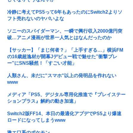
冷静に考えてPS5って6年もあったのにSwitch2よりソ
フト売れないのヤバいよな
ソニーのスパイダーマン、一瞬で興行収入2000億円突
破…アニメ漫画が世界一人気とはなんだったのか
【サッカー】「まじ何者？」「上手すぎる…」横浜FM
の16歳超逸材が開幕Jデビュー戦で魅せた”衝撃プレ
ー”にSNS騒然！「すごい才能」
人類さん、未だに"スマホ"以上の発明品を作れない
www
メディア「PS5、デジタル専用化推進で『プレイステー
ションプラス』解約の動き加速」
Switch2版FF14、本日の最適化アプデでPS5より爆速
ロードになってしまうwww
激エ口系のポケモン