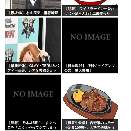
【悲報】 ワイ「ラーメン一袋だ
【櫻坂46】 村山美羽、情報解禁
けじゃ足らんわ！二袋作った
ろ！」→結果ｗｗｗ
【最新画像】 GLAY・TERU＆パ
【日向坂46】 月刊ジャイアンツ
フィー亜美、レアな夫婦ショッ
公式、重大告知！
トを公開してしまう！
【速報】 乃木坂5期生、すぐベ
【極旨牛鉄板】 吉野家のステー
ロを「こう」やってシてしまう
キ定食1500円、ガチで美味そう