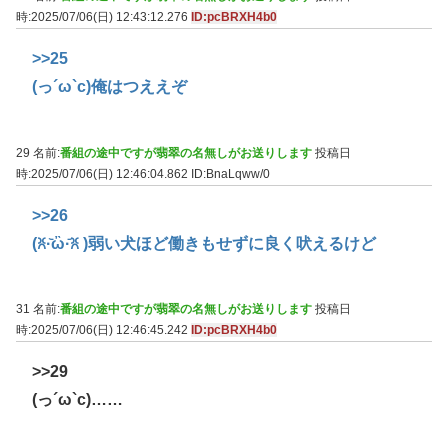
時:2025/07/06(日) 12:43:12.276
ID:pcBRXH4b0
>>25
(っ´ω`c)俺はつええぞ
29 名前:
番組の途中ですが翡翠の名無しがお送りします
投稿日
時:2025/07/06(日) 12:46:04.862
ID:BnaLqww/0
>>26
(ꐦ·᷅ὢ·᷄ꐦ )弱い犬ほど働きもせずに良く吠えるけど
31 名前:
番組の途中ですが翡翠の名無しがお送りします
投稿日
時:2025/07/06(日) 12:46:45.242
ID:pcBRXH4b0
>>29
(っ´ω`c)……