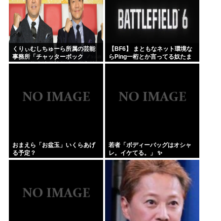
くりぃむしちゅーら所属の芸能
【BF6】 まともなネット環境な
事務所「チャッターボック
らPing一桁とか言ってる奴たま
ス」、熊本地震被災地に災害義
にいるけどマヌケすぎる
援金寄付を発表
おまえら「お盆玉」いくらあげ
若者「ボディーバッグはオシャ
る予定？
レ。イケてる。」 ✨