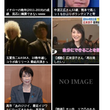
イチローの晩年(2011-2019)の成
中居正広さん53歳、熊本で黒ニ
績、流石に擁護できないwww
ットをかぶりボランティアと寄
付をしている模様
玉置浩二&ASKA、10数年越し
【感動】広末涼子さん「再出発
コラボ曲リリース 番組共演きっ
したい」
かけで実現…同い年盟友の完全
合作
高市「あのジジイ、最近イジワ
【動画】チー牛、リア凸される
ルになってきたわね」高市政