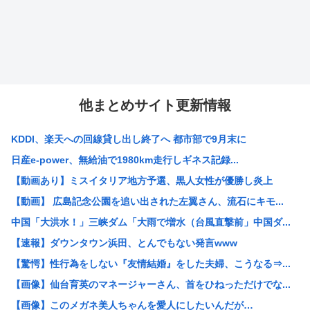
他まとめサイト更新情報
KDDI、楽天への回線貸し出し終了へ 都市部で9月末に
日産e-power、無給油で1980km走行しギネス記録...
【動画あり】ミスイタリア地方予選、黒人女性が優勝し炎上
【動画】 広島記念公園を追い出された左翼さん、流石にキモ...
中国「大洪水！」三峡ダム「大雨で増水（台風直撃前」中国ダ...
【速報】ダウンタウン浜田、とんでもない発言www
【驚愕】性行為をしない『友情結婚』をした夫婦、こうなる⇒...
【画像】仙台育英のマネージャーさん、首をひねっただけでな...
【画像】このメガネ美人ちゃんを愛人にしたいんだが…