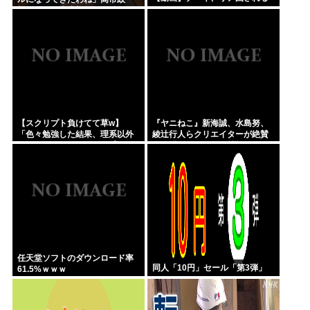
権、ついに麻生切り！嫌儲はど
っちにつくの
【スクリプト負けてて草w】
『ヤニねこ』新海誠、水島努、
「色々勉強した結果、理系以外
綾辻行人らクリエイターが絶賛
はエラー品だと気付いた【ガ
過激描写はBPOでも議論に
チ】」について、もっと具体的
に話そうか
任天堂ソフトのダウンロード率
同人「10円」セール「第3弾」
61.5%ｗｗｗ