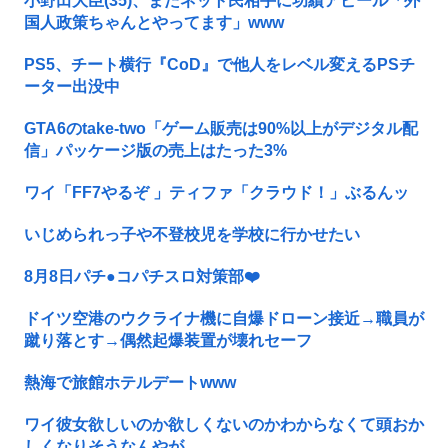
小野田大臣(35)、またネット民相手に功績アピール「外
国人政策ちゃんとやってます」www
PS5、チート横行『CoD』で他人をレベル変えるPSチ
ーター出没中
GTA6のtake-two「ゲーム販売は90%以上がデジタル配
信」パッケージ版の売上はたった3%
ワイ「FF7やるぞ 」ティファ「クラウド！」ぶるんッ
いじめられっ子や不登校児を学校に行かせたい
8月8日パチ●コパチスロ対策部❤️
ドイツ空港のウクライナ機に自爆ドローン接近→職員が
蹴り落とす→偶然起爆装置が壊れセーフ
熱海で旅館ホテルデートwww
ワイ彼女欲しいのか欲しくないのかわからなくて頭おか
しくなりそうなんやが