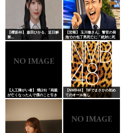
【櫻坂46】 森田ひかる、近日解
【悲報】 玉川徹さん、警官の発
禁...
泡での包丁男死亡に「絶対に死
刑にならない罪なのに警察が死
刑にした！」 → 元警官のマジレ
スがコチラ → ………
【人工障がい者】 甥(28)「両親
【NMB48】 TIFでまさかの初め
が亡くなったんで僕のこと引き
てのオール無し
取ってほしいんですけど！」な
んでいい年したヒキニートを引
き取らなきゃいけないんだ...