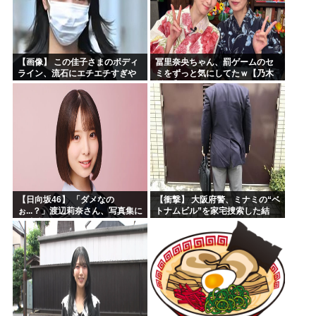
【画像】 この佳子さまのボディ
冨里奈央ちゃん、罰ゲームのセ
ライン、流石にエチエチすぎや
ミをずっと気にしてたｗ【乃木
ろ！
坂46】
【日向坂46】 「ダメなの
【衝撃】 大阪府警、ミナミの“ベ
ぉ...？」渡辺莉奈さん、写真集に
トナムビル”を家宅捜索した結
興味津々
果・・・・・・