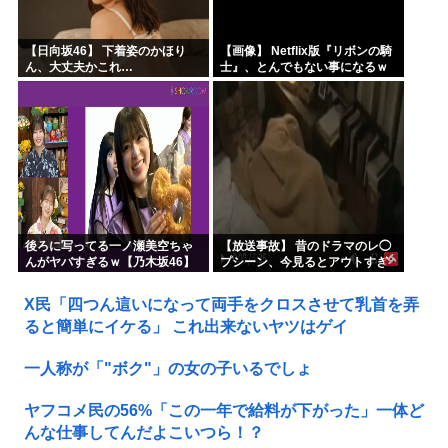
【日向坂46】 下着姿のかほり
【画像】 Netflix版『リボンの騎
ん、大丈夫かこれ…
士』、とんでもない事になるｗ
ｗｗｗｗ
後ろに写ってる一ノ瀬美空ちゃ
【放送事故】 昔のドラマのレ◯
んがヤバすぎるｗ【乃木坂46】
プシーン、今見るとアウトすぎ
る・・・
X民「四つん這いになって両手をクロスさせて乳首を弄
ると簡単にイケる」 これ出来ないヤツはゲイ
一人称が「"ボク"」の女の子いるでしょ
ヤフコメ民の56%「この一年で給料が下がった」一体ど
んな仕事してんだよこいつら！？