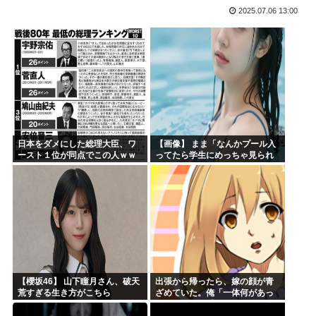
2025.07.06 13:00
【映画悲報】日本(ジャップ)の映画界、完全に終わる…現代...
謎の人「あ！好きな絵師さんがPixiv更新してる！」
超かぐや姫！スピンオフ漫画、「超かぐやメシ」連載決定ww...
韓国人「大韓航空の熊本地震飲料水支援に対する日本人の反応...
【衝撃】 韓国人「170cmの日本人、40cmデカい相手...
お前らってなんでみぃ山ってなんでアニメ化の前と後で意見が...
日本をダメにした総理大臣、ワ
【画像】 まま「なんかプール入
ースト１位が同点でこの人ｗｗ
ってたら学生にめっちゃ見られ
ｗｗｗｗ
たw」
【櫻坂46】 山下瞳月さん、破天
出張から帰ったら、嫁の顔が青
荒すぎる生き方がこちら
ざめていた。俺「一体何があっ
たんだ？」嫁「…」→子供たち
に話を聞くと…