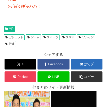
(っ´ω`c)ギャハハ！
VIP
ガジェット
ゲーム
スポーツ
スマホ
ソシャゲ
野球
シェアする
X
Facebook
はてブ
Pocket
LINE
コピー
他まとめサイト更新情報