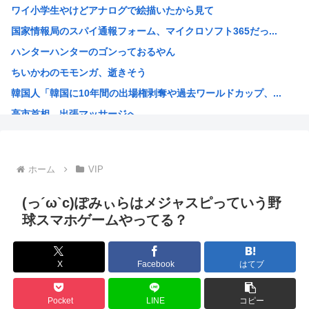
ワイ小学生やけどアナログで絵描いたから見て
賃上げしない企業 過去最多ペースで倒産へ
国家情報局のスパイ通報フォーム、マイクロソフト365だっ...
ニセコに宿泊する外国人の消費額、1人あたり58万円も使っ...
ハンターハンターのゴンっておるやん
【画像】ビビアン・スー(51)とかいう台湾の宮沢りえがレ...
ちいかわのモモンガ、逝きそう
【画像】韓国人「日本人の間で『女が破滅的な人生を送るのを...
韓国人「韓国に10年間の出場権剥奪や過去ワールドカップ、...
お金がなくなったら増えるわかめ食ってる
高市首相、出張マッサージへ
女子小学生が専門のロリコンに質問ある？
アキバ冥途戦争とかいうアニメwww
【画像】小池百合子×高市早苗
ホーム
VIP
【高市】ゴラム(56歳)、女子中学生をナイフで脅し性的暴...
5ちゃんのどこでもいいけど、日本人の税金使って日本人批判...
(っ´ω`c)ぽみぃらはメジャスピっていう野
海外「あるある！」日本を旅行した外国人が患う新たな症状「...
球スマホゲームやってる？
韓国が独自開発したと自慢する甘いトマト、実はそこら辺のト...
埼玉川越に突如として「モスク」が自生 外国人「自分たちは...
X
Facebook
はてブ
はっきり言う、プリキュア見た事ない
自民党、古謝玄太の推薦を決定 沖縄県知事選
Pocket
LINE
コピー