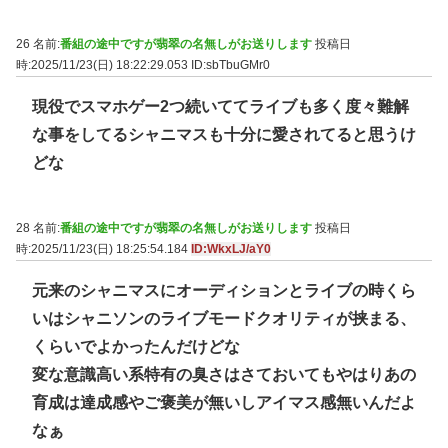
26 名前:
番組の途中ですが翡翠の名無しがお送りします
投稿日
時:2025/11/23(日) 18:22:29.053
ID:sbTbuGMr0
現役でスマホゲー2つ続いててライブも多く度々難解
な事をしてるシャニマスも十分に愛されてると思うけ
どな
28 名前:
番組の途中ですが翡翠の名無しがお送りします
投稿日
時:2025/11/23(日) 18:25:54.184
ID:WkxLJ/aY0
元来のシャニマスにオーディションとライブの時くら
いはシャニソンのライブモードクオリティが挟まる、
くらいでよかったんだけどな
変な意識高い系特有の臭さはさておいてもやはりあの
育成は達成感やご褒美が無いしアイマス感無いんだよ
なぁ