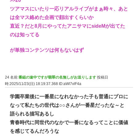
>>20
ツアマスにいたり一応リアルライブがまぁ時々、あと
は全マス絡めた企画で顔出すくらいか
直近？だと8月にやってたアニサマにsideMが出てた
のは知ってる
が単独コンテンツは何もないはず
24 名前:
番組の途中ですが翡翠の名無しがお送りします
投稿日
時:2025/11/23(日) 18:19:37.368
ID:aWl7vlF4a
学園卒業後に一番星になれなかった子も普通にプロに
なって私たちの世代は○○さんが一番星だったな～と
語られる描写あるし
青春時代に同世代のなかで一番になるってことに価値
を感じてるんだろうな