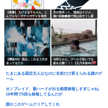
【画像】 ちびまる子ちゃん、と
兄が首吊った。理由はイジメ…
んでもないガチャガチャを発売
俺の両親離婚で母は自サツし家
してしまうｗｗｗｗ
庭崩壊→首謀者を探しだした俺
は会社と妻子を特定→結果、実
刑受けた。子に復讐されるだろ...
【櫻坂46】 流出... これもう付き
与田ちゃん、プールで泳いでる
合ってるだろ
姿を公開！！！【元乃木坂46】
たまにある固定主人公なのに名前だけ変えられる謎のゲ
ーム
ゼノブレイド、新ハードが出る都度移植しすぎじゃね、
16年間で5回も移植してるんだが
誰かこのゲームクリアしてくれ