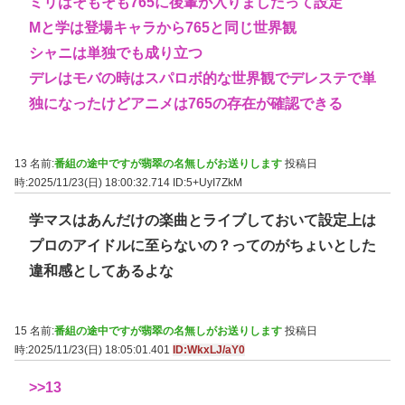
ミリはそもそも765に後輩が入りましたって設定
Mと学は登場キャラから765と同じ世界観
シャニは単独でも成り立つ
デレはモバの時はスパロボ的な世界観でデレステで単
独になったけどアニメは765の存在が確認できる
13 名前:
番組の途中ですが翡翠の名無しがお送りします
投稿日
時:2025/11/23(日) 18:00:32.714
ID:5+UyI7ZkM
学マスはあんだけの楽曲とライブしておいて設定上は
プロのアイドルに至らないの？ってのがちょいとした
違和感としてあるよな
15 名前:
番組の途中ですが翡翠の名無しがお送りします
投稿日
時:2025/11/23(日) 18:05:01.401
ID:WkxLJ/aY0
>>13