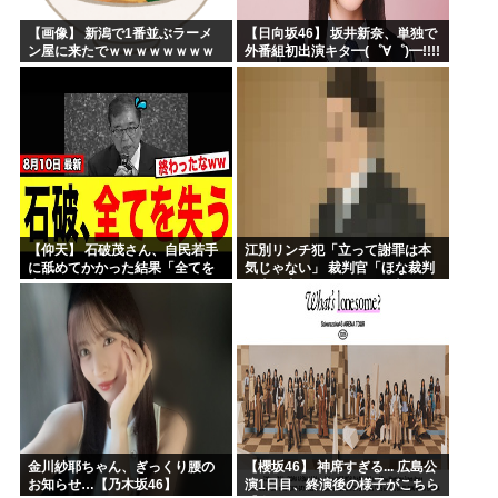
【画像】 新潟で1番並ぶラーメ
【日向坂46】 坂井新奈、単独で
ン屋に来たでｗｗｗｗｗｗｗｗ
外番組初出演キタ━(゜∀゜)━!!!!
【仰天】 石破茂さん、自民若手
江別リンチ犯「立って謝罪は本
に舐めてかかった結果「全てを
気じゃない」 裁判官「ほな裁判
失うｗｗｗｗｗ」
で土下座してないキミは本気じ
ゃないな」
金川紗耶ちゃん、ぎっくり腰の
【櫻坂46】 神席すぎる... 広島公
お知らせ…【乃木坂46】
演1日目、終演後の様子がこちら