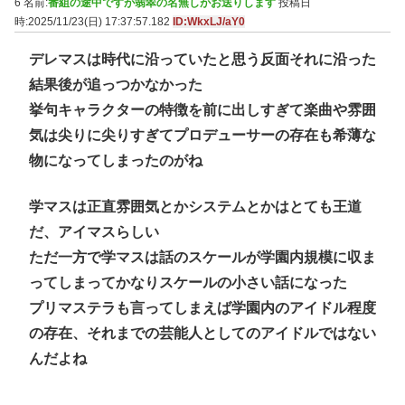
6 名前:
番組の途中ですが翡翠の名無しがお送りします
投稿日
時:2025/11/23(日) 17:37:57.182
ID:WkxLJ/aY0
デレマスは時代に沿っていたと思う反面それに沿った
結果後が追っつかなかった
挙句キャラクターの特徴を前に出しすぎて楽曲や雰囲
気は尖りに尖りすぎてプロデューサーの存在も希薄な
物になってしまったのがね
学マスは正直雰囲気とかシステムとかはとても王道
だ、アイマスらしい
ただ一方で学マスは話のスケールが学園内規模に収ま
ってしまってかなりスケールの小さい話になった
プリマステラも言ってしまえば学園内のアイドル程度
の存在、それまでの芸能人としてのアイドルではない
んだよね