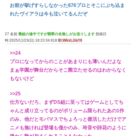
お前が挙げすらしなかった876プロとそこにぶち込ま
れたヴイアラは今も泣いてるんだぞ
27 名前:
番組の途中ですが翡翠の名無しがお送りします
投稿日
時:2025/11/23(日) 18:23:34.818
ID:WkxLJ/aY0
>>24
プロになってからのことがあまりにも薄いんだよな
まぁ学園が舞台だからそこ際立たせるのはわからなく
もないけど
>>25
仕方ないだろ、まずDS組に至ってはゲームとしてち
ゃんと成り立ってるのがボリューム限られたあの1作
のみ、他だとモバマスでちょろっと復活しただけでア
ニメも無ければ登場も僅かのみ、玲音や詩花のように