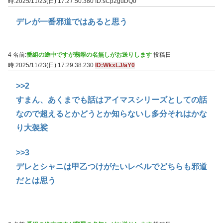
時:2025/11/23(日) 17:27:50.380
ID:sCp2guDQ0
デレが一番邪道ではあると思う
4 名前:
番組の途中ですが翡翠の名無しがお送りします
投稿日
時:2025/11/23(日) 17:29:38.230
ID:WkxLJ/aY0
>>2
すまん、あくまでも話はアイマスシリーズとしての話
なので超えるとかどうとか知らないし多分それはかな
り大袈裟
>>3
デレとシャニは甲乙つけがたいレベルでどちらも邪道
だとは思う