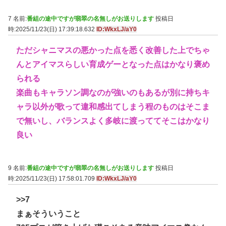
7 名前:
番組の途中ですが翡翠の名無しがお送りします
投稿日
時:2025/11/23(日) 17:39:18.632
ID:WkxLJ/aY0
ただシャニマスの悪かった点を悉く改善した上でちゃ
んとアイマスらしい育成ゲーとなった点はかなり褒め
られる
楽曲もキャラソン調なのが強いのもあるが別に持ちキ
ャラ以外が歌って違和感出てしまう程のものはそこま
で無いし、バランスよく多岐に渡っててそこはかなり
良い
9 名前:
番組の途中ですが翡翠の名無しがお送りします
投稿日
時:2025/11/23(日) 17:58:01.709
ID:WkxLJ/aY0
>>7
まぁそういうこと