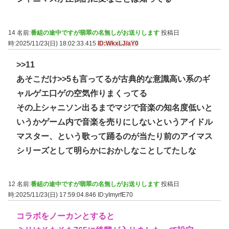
14 名前:
番組の途中ですが翡翠の名無しがお送りします
投稿日
時:2025/11/23(日) 18:02:33.415
ID:WkxLJ/aY0
>>11
あそこだけ
>>5
も言ってるが古典的な意識高い系のギ
ャルゲエ口ゲの空気作りまくってる
その上シャニソン出るまでマジで音楽の知名度低いと
いうかゲーム内で音楽を売りにしないというアイドル
マスター、という歌って踊るのが当たり前のアイマス
シリーズとして明らかにおかしなことしてたしな
12 名前:
番組の途中ですが翡翠の名無しがお送りします
投稿日
時:2025/11/23(日) 17:59:04.846
ID:yImyrfE70
コラボをノーカンとすると