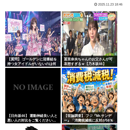
2025.11.23 18:46
海外「本当にすごい！」日本が清潔な理由を体験した米大物キ...
トー横キッズ、ジャップの大人に失望「相談しても具体的に何...
映画『ブルーロック』さん、大コケ⚽️
性行為の同意のお勉強漫画が192.1万バズ！！！お前らも...
バニー描いたよ?
無職転生、正ヒロインがフィギュア化www
【質問】 ゴールデンに冠番組を
冨里奈央ちゃんのお父さんが可
持つ女アイドルがいないのは何
哀想すぎるｗ【乃木坂46】
故なのか？
【日向坂46】 運動神経良い人と
【世論調査】 フジ『Mr.サンデ
悪い人の対比をご覧ください…
ー』「消費税減税に反対が58％
で賛成を上回る！」 → ｗｗｗｗ
ｗｗｗｗｗｗｗｗｗｗｗｗ