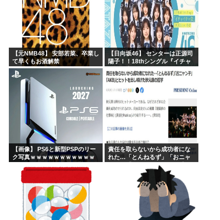
【元NMB48】 安部若菜、卒業し
【日向坂46】 センターは正源司
て早くもお酒解禁
陽子！！18thシングル『イチャ
イチャ虫』のフォーメーション
が発表される！
【画像】 PS6と新型PSPのリー
責任を取らないから成功者にな
ク写真ｗｗｗｗｗｗｗｗｗｗｗ
れた…「とんねるず」「おニャ
ｗｗｗｗｗｗｗｗ
ン子」「AKB」とヒットを出し
続けた秋元康の哲学！！！