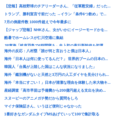
【悲報】高校野球のチアリーダーさん、「従軍慰安婦」だった...
トランプ、勝利宣言寸前だった →イラン「条件6つ飲め」で...
7月の倒産件数 1000件超えで今年最多に
【ジャップ悲報】NHKさん、女がいかにイージーモードかを...
酷暑でホームレスが仁川空港に集結
JR東海「岐阜羽島で6時間寝ろ」史上初の夜行新幹線を初運...
海外の反応：八村塁「誰が何と言おうと僕は日本人」
ワイ、7時間勤務のテレワーク民、来月から給与15万減給
海外「日本人は何に使ってるんだ？」 世界的ブームの日本の...
マイナ保険証さん、いうほど便利じゃなかった
韓国人「台風が上陸した国はこんな状況になりました」
専門家「シンギュラリティは来ない」これマジ？
海外「鑑別機がないと天然と3万円の人工ダイヤを見分けられ...
マジで「女しか」使わない言葉www
海外「本当にすごい！」日本が清潔な理由を体験した米大物キ...
女の子を脱がせてこの下着だったら正直萎えるよな
産経調査「高市早苗は予備費から200億円超える支出を決め...
こういう輩がテレビをつまらなくしたんだな
スヌーピーのアニメガチ勢だから質問をしろ
【三峡ダム】全力放水で下流パニック！世界最大級ダムの光と...
マイナ保険証さん、いうほど便利じゃなかった
沖縄知事選、ポスターやのぼり旗367件に撤去命令 県選管...
1番好きなガンダムタイプMSあげていって100で集計取る
【画像】この日本人男性、前世で世界救っただろ。妻のウクラ...