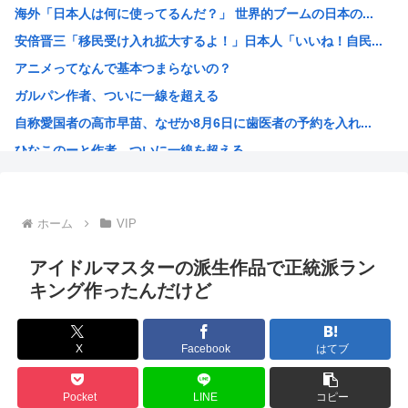
海外「日本人は何に使ってるんだ？」 世界的ブームの日本の...
【悲報】高市さん、被爆者代表を睨み付けてしまいバチクソ炎...
安倍晋三「移民受け入れ拡大するよ！」日本人「いいね！自民...
【悲報】eスポーツ、肥満や糖尿病に悩まされるガチで過酷な...
アニメってなんで基本つまらないの？
【政党支持率】中道1.7％www
ガルパン作者、ついに一線を超える
【悲報】イオンのカップヌードル詰め放題(1500円)、7...
自称愛国者の高市早苗、なぜか8月6日に歯医者の予約を入れ...
【悲報】eスポーツ、肥満や糖尿病などに悩まされる過酷なス...
ひなこのーと作者、ついに一線を超える
【困惑】佐藤二朗「“ほんとうのこと”を言えない」悔しさを...
【爆笑】国旗損壊罪、一般人も令状なしで現行犯逮捕可能！さ...
日本国民の88%が熊本震災の政府対応を評価 小泉防衛大臣...
ホーム
VIP
【衝撃】 韓国人「十二支の和菓子、なぜか13匹いる」
モンキー・D・ルフィさん、最新話で情けなさ過ぎる姿を見せ...
アイドルマスターの派生作品で正統派ラン
韓国人「日本でもボールペンを作れるくらいなら、韓国が本気...
キング作ったんだけど
高市総理「上陸するおそれある。命を守る行動を」と警戒呼び...
AI絵師による「手描き詐称」、ガチで問題視され始める
X
Facebook
はてブ
英国政府、事前に値上げしてから値引き表示することで割引価...
ハンターハンターのウボォーギン、再評価が進みすぎてもはや...
Pocket
LINE
コピー