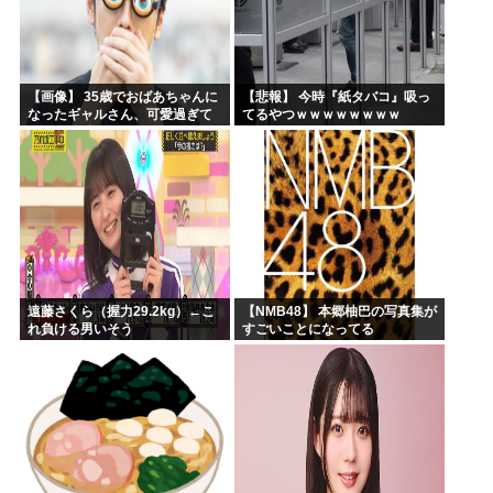
【画像】 35歳でおばあちゃんに
【悲報】 今時『紙タバコ』吸っ
なったギャルさん、可愛過ぎて
てるやつｗｗｗｗｗｗｗｗ
嫉妬不可避w w w w w w w w w w
w
遠藤さくら（握力29.2kg）←こ
【NMB48】 本郷柚巴の写真集が
れ負ける男いそう
すごいことになってる