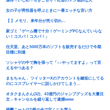
虐待→いじめ→引きこもり→社会のドン底的な人
女の子が男性器を呼ぶときに一番エッチな言い方
【 】メモリ、来年分が売り切れ…
家ゴミ「ゲーム機で十分！ゲーミングPCなんていらな
い！コスパ！コスパ！」
任天堂、あと5000万本のソフトを販売するだけで今期
目標に到達
ソシャゲの中で胸を張って「○○やってますよ」って言
えるやつある？
まもちゃん 、ツイッターXのアカウントを鍵垢にしてる
のにコスプレイヤーに話しかけてしまう…
オタクまんさん(32)、43億円のジャンプグッズを大量注
文→キャンセルを繰り返して逮捕www
躁鬱ニート(27)親の金で宝くじを買う