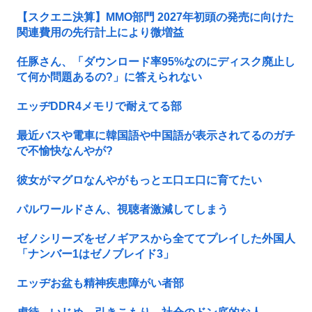
【スクエニ決算】MMO部門 2027年初頭の発売に向けた
関連費用の先行計上により微増益
任豚さん、「ダウンロード率95%なのにディスク廃止し
て何か問題あるの?」に答えられない
エッヂDDR4メモリで耐えてる部
最近バスや電車に韓国語や中国語が表示されてるのガチ
で不愉快なんやが?
彼女がマグロなんやがもっとエ口エ口に育てたい
パルワールドさん、視聴者激減してしまう
ゼノシリーズをゼノギアスから全ててプレイした外国人
「ナンバー1はゼノブレイド3」
エッヂお盆も精神疾患障がい者部