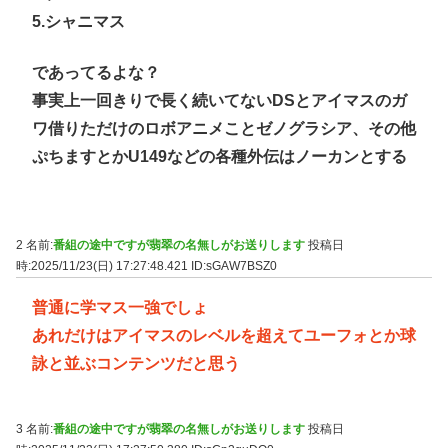
5.シャニマス
であってるよな？
事実上一回きりで長く続いてないDSとアイマスのガ
ワ借りただけのロボアニメことゼノグラシア、その他
ぷちますとかU149などの各種外伝はノーカンとする
2 名前:
番組の途中ですが翡翠の名無しがお送りします
投稿日
時:2025/11/23(日) 17:27:48.421
ID:sGAW7BSZ0
普通に学マス一強でしょ
あれだけはアイマスのレベルを超えてユーフォとか球
詠と並ぶコンテンツだと思う
3 名前:
番組の途中ですが翡翠の名無しがお送りします
投稿日