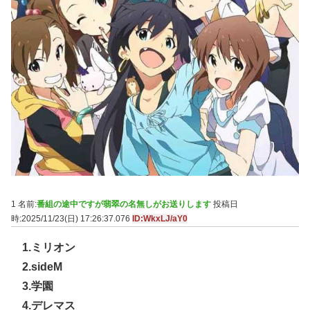
1 名前:
番組の途中ですが翡翠の名無しがお送りします
投稿日
時:2025/11/23(日) 17:26:37.076
ID:WkxLJ/aY0
1.ミリオン
2.sideM
3.学園
4.デレマス