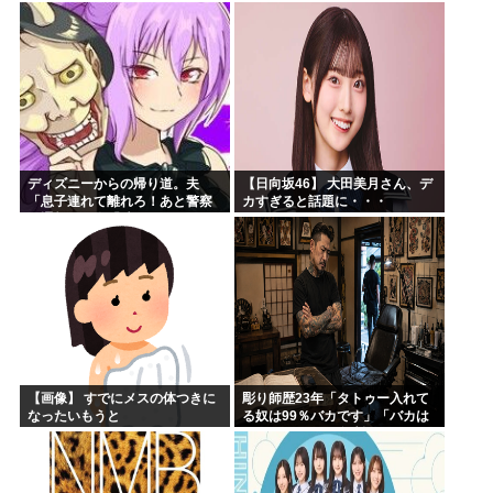
【全国ツアー2026 What’s
lonesome?】
ディズニーからの帰り道。夫
【日向坂46】 大田美月さん、デ
「息子連れて離れろ！あと警察
カすぎると話題に・・・
に通報！」私「助けて！」駅員
「どうしました！？」→トンデ
モナイことに…
【画像】 すでにメスの体つきに
彫り師歴23年「タトゥー入れて
なったいもうと
る奴は99％バカです」「バカは
5000円が好き」無断キャンセ
ル、挨拶できない、金がない…
客層をぶっちゃけ