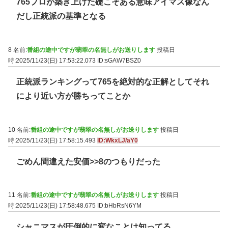
765プロが築き上げた礎こそある意味アイマス像なん
だし正統派の基準となる
8 名前:
番組の途中ですが翡翠の名無しがお送りします
投稿日
時:2025/11/23(日) 17:53:22.073
ID:sGAW7BSZ0
正統派ランキングって765を絶対的な正解としてそれ
により近い方が勝ちってことか
10 名前:
番組の途中ですが翡翠の名無しがお送りします
投稿日
時:2025/11/23(日) 17:58:15.493
ID:WkxLJ/aY0
ごめん間違えた安価
>>8
のつもりだった
11 名前:
番組の途中ですが翡翠の名無しがお送りします
投稿日
時:2025/11/23(日) 17:58:48.675
ID:bHbRsN6YM
シャニマスが圧倒的に変なことは知ってる