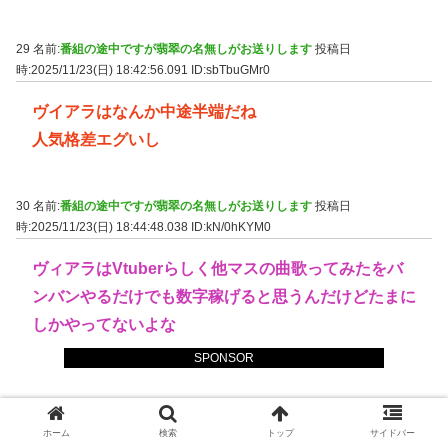
29 名前:
番組の途中ですが翡翠の名無しがお送りします
投稿日
時:2025/11/23(日) 18:42:56.091
ID:sbTbuGMr0
ヴイアラはなんか中途半端だね
人気格差エグいし
30 名前:
番組の途中ですが翡翠の名無しがお送りします
投稿日
時:2025/11/23(日) 18:44:48.038
ID:kN/0hKYM0
ヴィアラはVtuberらしく他マスの曲歌ってみたをバ
ンバンやるだけでも数字稼げると思うんだけどたまに
しかやってないよな
SPONSOR
VIP
ホーム
検索
トップ
サイドバー