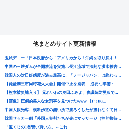
他まとめサイト更新情報
玉城デニー「日本政府から！アメリカから！沖縄を取り戻す！...
中国の三峡ダムが全開放流を実施…長江流域で深刻な洪水被害...
韓国人の対日好感度が過去最高に、「ノージャパン」は終わっ...
【琵琶湖三市同時花火大会】開催中止を発表 「必要な準備・...
【熊本被災地入り】 元れいわの奥田ふみよ、参議院防災服で...
【画像】圧倒的美人な女刑事を見つけたwww 【Picku...
中国人観光客、横断歩道の無い所で渡ろうしたが渡れなくて日...
韓国サッカー側「外国人審判たちが先にマッサージ（性的接待...
「宝くじの1番賢い買い方」←これ