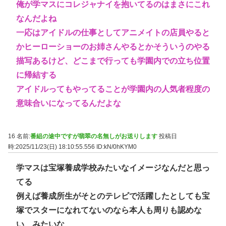
俺が学マスにコレジャナイを抱いてるのはまさにこれ
なんだよね
一応はアイドルの仕事としてアニメイトの店員やると
かヒーローショーのお姉さんやるとかそういうのやる
描写あるけど、どこまで行っても学園内での立ち位置
に帰結する
アイドルってもやってることが学園内の人気者程度の
意味合いになってるんだよな
16 名前:
番組の途中ですが翡翠の名無しがお送りします
投稿日
時:2025/11/23(日) 18:10:55.556
ID:kN/0hKYM0
学マスは宝塚養成学校みたいなイメージなんだと思っ
てる
例えば養成所生がそとのテレビで活躍したとしても宝
塚でスターになれてないのなら本人も周りも認めな
い、みたいな