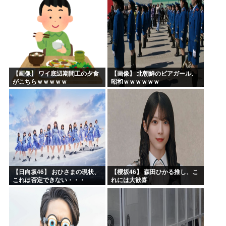
【画像】 ワイ底辺期間工の夕食
【画像】 北朝鮮のビアガール、
がこちらｗｗｗｗｗ
昭和ｗｗｗｗｗｗ
【日向坂46】 おひさまの現状、
【櫻坂46】 森田ひかる推し、こ
これは否定できない・・・
れには大歓喜