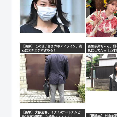
【画像】 この佳子さまのボディライン、流
冨里奈央ちゃん、罰
石にエチエチすぎやろ！
気にしてたｗ【乃木
【衝撃】 大阪府警、ミナミの“ベトナムビ
【櫻坂46】 村山美
ル”を家宅捜索した結果・・・・・・