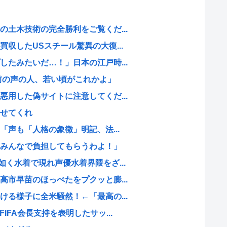
土木技術の完全勝利をご覧くだ...
収したUSスチール驚異の大復...
たみたいだ…！」日本の江戸時...
前の声の人、若い頃がこれかよ」
用した偽サイトに注意してくだ...
せてくれ
「声も「人格の象徴」明記、法...
みんなで負担してもらうわよ！」
く水着で現れ声優水着界隈をざ...
市早苗のほっぺたをプクッと膨...
る様子に全米騒然！←「最高の...
IFA会長支持を表明したサッ...