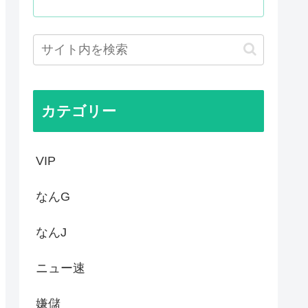
」が自生 外国人「自分たちは...
た事ない
定 沖縄県知事選
の映画界、完全に終わる…現代...
カテゴリー
VIP
なんG
なんJ
ニュー速
嫌儲