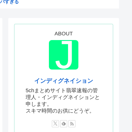
バすぎる
が「賛成」www
絵描いたから見て
ム、マイクロソフト365だっ...
ABOUT
おるやん
う
権剥奪や過去ワールドカップ、...
メwww
インディグネイション
苗
5chまとめサイト翡翠速報の管
理人・インディグネイションと
中学生をナイフで脅し性的暴...
申します。
日本人の税金使って日本人批判...
スキマ時間のお供にどうぞ。
した外国人が患う新たな症状「...
甘いトマト、実はそこら辺のト...