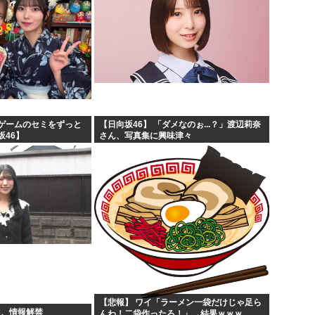
ゲームのセミをずっと
【日向坂46】 「ダメなのぉ...？」渡辺莉奈
坂46】
さん、写真集に興味津々
【悲報】 ワイ「ラーメン一袋だけじゃ足ら
羽、情報解禁
んわ！二袋作ったろ！」→結果ｗｗｗ