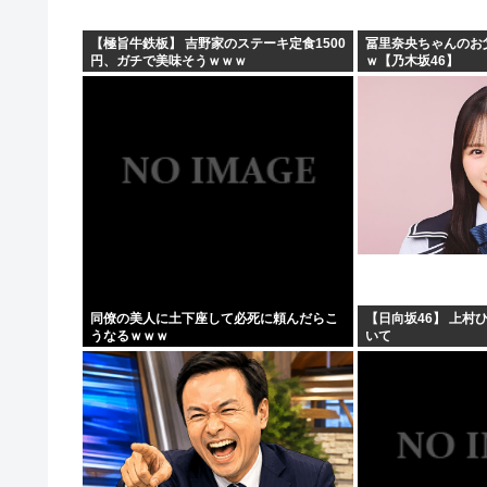
【極旨牛鉄板】 吉野家のステーキ定食1500
冨里奈央ちゃんのお
円、ガチで美味そうｗｗｗ
ｗ【乃木坂46】
同僚の美人に土下座して必死に頼んだらこ
【日向坂46】 上村
うなるｗｗｗ
いて