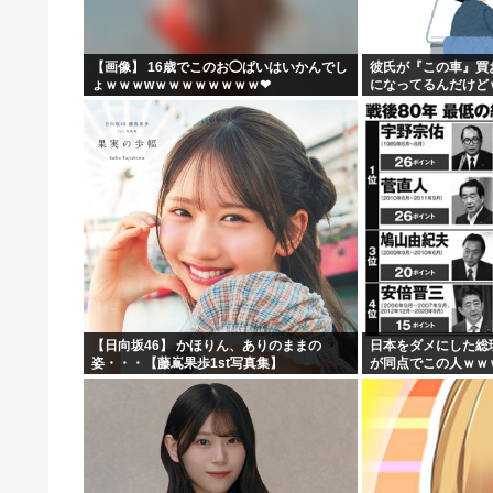
【画像】女子高生さん、男に抱かれまくった結果www
【動画】 広島記念公園を追い出された左翼さん、流石に
【画像】 16歳でこのお◯ぱいはいかんでし
彼氏が『この車』買
ょｗｗｗwｗｗｗｗｗｗｗｗ❤
になってるんだけど
【批判】ラノベ作家（52）「新作ラブコメ書いたぞ！ｗ」
落合博満の晩年の成績(1991-1998)、ギリ擁護でき...
【日向坂46】 かほりん、ありのままの
日本をダメにした総
姿・・・【藤嶌果歩1st写真集】
が同点でこの人ｗｗ