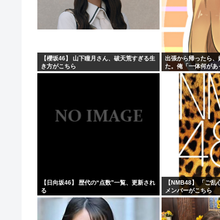
【櫻坂46】 山下瞳月さん、破天荒すぎる生
出張から帰ったら、
き方がこちら
た。俺「一体何があ
→子供たちに話を聞
【日向坂46】 歴代の“点数”一覧、更新され
【NMB48】 「ご
る
メンバーがこちら