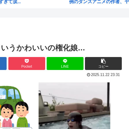
て涙...
例のダンスアニメの作者、ヤ
・・...
高市早苗の消費税減税、93%
業
ワイ小学生やけどアナログで
性「...
国家情報局のスパイ通報フォー
ジオ...
ハンターハンターのゴンって
というかわいいの権化娘…
国学...
ちいかわのモモンガ、逝きそ
局
韓国人「韓国に10年間の出場
Pocket
LINE
コピー
し炎上
高市首相、出張マッサージへ
2025.11.22 23:31
びか...
アキバ冥途戦争とかいうアニ
チギ...
【画像】小池百合子×高市早
や...
【高市】ゴラム(56歳)、女子
い必...
5ちゃんのどこでもいいけど、
海外「あるある！」日本を旅行
M...
韓国が独自開発したと自慢する