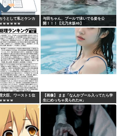
埼玉川越に突如として「モスク
キモ...
はっきり言う、プリキュア見
おうとして私とケンカ
与田ちゃん、プールで泳いでる姿を公
ｗｗｗｗｗｗ
開！！！【元乃木坂46】
X...
自民党、古謝玄太の推薦を決
【映画悲報】日本(ジャップ)
理大臣、ワースト１位
【画像】 まま「なんかプール入ってたら学
ｗｗｗｗ
生にめっちゃ見られたw」