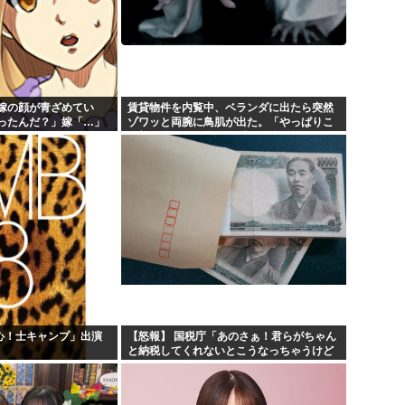
嫁の顔が青ざめてい
賃貸物件を内覧中、ベランダに出たら突然
ったんだ？」嫁「…」
ゾワッと両腕に鳥肌が出た。「やっぱりこ
くと…
の部屋嫌だ」と思った瞬間、体が前にドン
ッと突き飛ばされて…
乱心！士キャンプ」出演
【怒報】 国税庁「あのさぁ！君らがちゃん
と納税してくれないとこうなっちゃうけど
どうする？！」←これw w w w w w w w