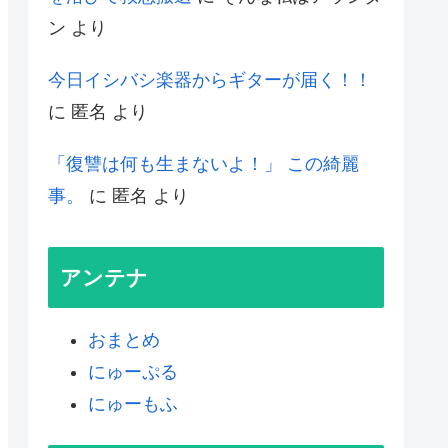
ン
より
今日イシバシ楽器からギターが届く！！
に
匿名
より
「復讐は何も生まないよ！」 この綺麗
事。
に
匿名
より
アンテナ
おまとめ
にゅーぷる
にゅーもふ