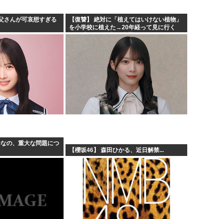
父さんが可哀想すぎる
【復讐】 絶対に「植えてはいけない植物」
を小学校に植えた→20年経って見に行く
と…「！？」衝撃の光景が・・・
ひなの、重大な問題につ
【櫻坂46】 森田ひかる、近日解禁...