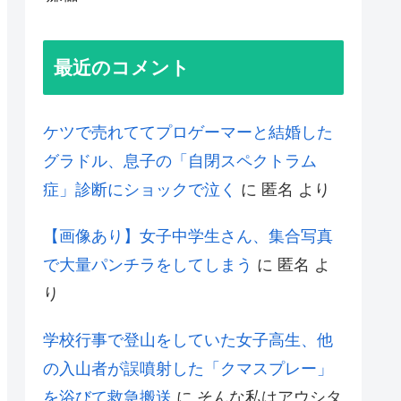
最近のコメント
ケツで売れててプロゲーマーと結婚した
グラドル、息子の「自閉スペクトラム
症」診断にショックで泣く
に
匿名
より
【画像あり】女子中学生さん、集合写真
で大量パンチラをしてしまう
に
匿名
よ
り
学校行事で登山をしていた女子高生、他
の入山者が誤噴射した「クマスプレー」
を浴びて救急搬送
に
そんな私はアウシタ