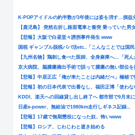
K-POPアイドルの約半数が3年後には姿を消す…損益分岐
【鹿児島】 突然右折し路面電車と衝突 乗っていた男女3人
【悲報】大阪で白昼堂々誘拐事件発生 www
国税 ギャンブル脱税パパ活etc..「こんなことでは国民..
【九州名物】鶏刺し食べた医師、全身麻痺へ…「死んだほ
京大病院、脳腫瘍摘出手術で誤って腫瘍の無い部位を摘出
【悲報】中居正広「俺が来たことは内緒だべ」極秘で熊本
【悲報】初の日本代表で出番なし、福田正博「使わないん
KDDI、楽天への回線貸し出し終了へ 都市部で9月末
日産e-power、無給油で1980km走行しギネス記録...
【悲報】17歳で無期懲役になった奴、怖いwww
【悲報】ロシア、じわじわと逝き始める