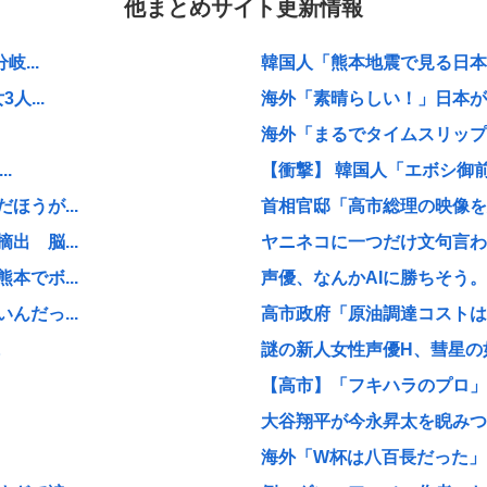
他まとめサイト更新情報
...
韓国人「熊本地震で見る日本の
...
海外「素晴らしい！」日本が買
海外「まるでタイムスリップし
.
【衝撃】 韓国人「エボシ御
うが...
首相官邸「高市総理の映像を悪
 脳...
ヤニネコに一つだけ文句言わ
でボ...
声優、なんかAIに勝ちそう。
だっ...
高市政府「原油調達コストは
に
謎の新人女性声優H、彗星の如
【高市】「フキハラのプロ」高
大谷翔平が今永昇太を睨みつけ
海外「W杯は八百長だった」F