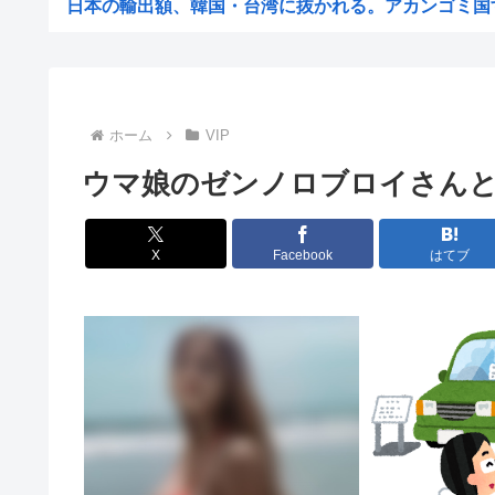
日本の輸出額、韓国・台湾に抜かれる。アカンゴミ国すぎ
【困惑】日本から刺青への偏見を消し去りたいんやけど・
【悲報】ビッグモーターとかいう完全に逃げ切った企
【悲報】女性「性的暴行されました」検事「嘘では？」女
ホーム
VIP
ホリエモン、移民受け入れ反対派の若者にブチギレ→スタ
ウマ娘のゼンノロブロイさん
【悲報】「米軍を粉砕しろ！」在韓米軍基地に突入した韓
税務署員1億円超脱税疑い 詐取金で競艇か、国税当
X
Facebook
はてブ
【動画あり】ミスイタリア地方予選、黒人女性が優勝
早めに予約した通路側の席に、見知らぬ母子が。車掌の呼
ショートスリーパーさん「寝たほうがいいのでは？」にブ
トッモ「ワイ5年かけて500万貯めてん、これで焼き鳥屋
理容室経営て今から難しい？収入や資金、集客はどれくら
高市早苗の消費税減税、93%が「賛成」www
首相官邸、"映え"を意識した高市首相熊本訪問の感動BG