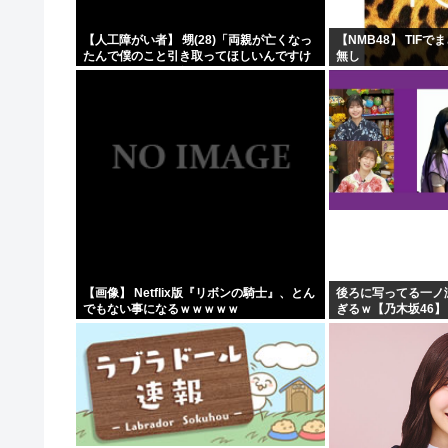
【人工障がい者】 甥(28)「両親が亡くなっ
【NMB48】 TIF
たんで僕のこと引き取ってほしいんですけ
無し
ど！」なんでいい年したヒキニートを引き
取らなきゃいけないんだ...
【画像】 Netflix版『リボンの騎士』、とん
後ろに写ってる一ノ
でもない事になるｗｗｗｗｗ
ぎるｗ【乃木坂46】