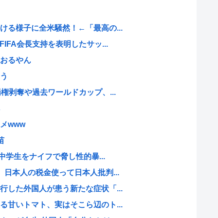
る様子に全米騒然！←「最高の...
IFA会長支持を表明したサッ...
おるやん
う
権剥奪や過去ワールドカップ、...
メwww
苗
中学生をナイフで脅し性的暴...
日本人の税金使って日本人批判...
した外国人が患う新たな症状「...
甘いトマト、実はそこら辺のト...