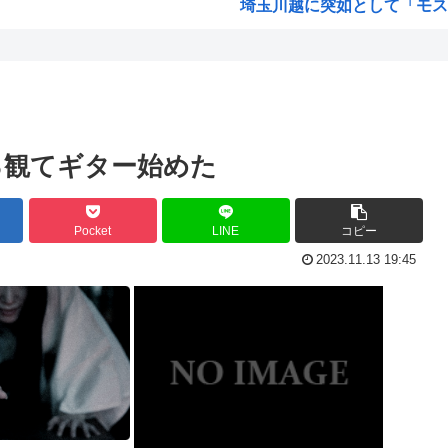
埼玉川越に突如として「モスク
はっきり言う、プリキュア見
画か...
自民党、古謝玄太の推薦を決
動の...
【映画悲報】日本(ジャップ)
が東...
謎の人「あ！好きな絵師さんが
ろ観てギター始めた
超かぐや姫！スピンオフ漫画、
くれ...
韓国人「大韓航空の熊本地震飲
Pocket
LINE
コピー
ぷっ...
【衝撃】 韓国人「170cmの日
2023.11.13 19:45
人は...
お前らってなんでみぃ山ってな
が殺...
ワンピースの「世界に5種しか
米農家「60kg作って1万800
安...
井口裕香さん、「ケツ鍛えるよ
言わ...
氷河期世代『ルッキズムが一番
海外「日本なんて行くんじゃな