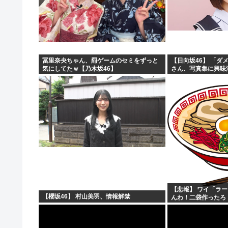
冨里奈央ちゃん、罰ゲームのセミをずっと
【日向坂46】 「ダメ
気にしてたｗ【乃木坂46】
さん、写真集に興味
【悲報】 ワイ「ラ
【櫻坂46】 村山美羽、情報解禁
んわ！二袋作ったろ