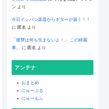
ン
より
今日イシバシ楽器からギターが届く！！
に
匿名
より
「復讐は何も生まないよ！」 この綺麗
事。
に
匿名
より
アンテナ
おまとめ
にゅーぷる
にゅーもふ