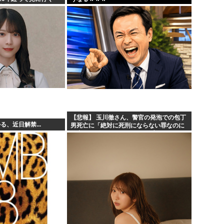
光景が・・・
【悲報】 玉川徹さん、警官の発泡での包丁
る、近日解禁...
男死亡に「絶対に死刑にならない罪なのに
警察が死刑にした！」 → 元警官のマジレス
がコチラ → ………