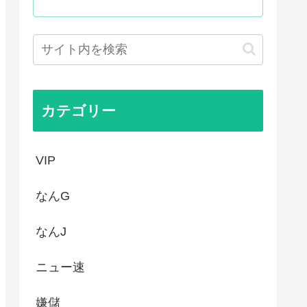
がバッドエンドすぎん？
ぁ！自民党様に従いますだぁ！...
まらない、可愛い女の子も作れ...
父安倍晋三が天国から帰ってく...
カテゴリー
VIP
なんG
なんJ
ニュー速
嫌儲