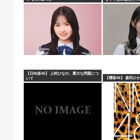
と…「！？」衝撃の
【日向坂46】 上村ひなの、重大な問題につ
【櫻坂46】 森田ひか
いて