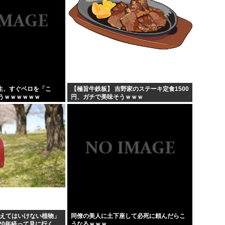
期生、すぐベロを「こ
【極旨牛鉄板】 吉野家のステーキ定食1500
うｗｗｗｗｗｗ
円、ガチで美味そうｗｗｗ
植えてはいけない植物」
同僚の美人に土下座して必死に頼んだらこ
20年経って見に行く
うなるｗｗｗ