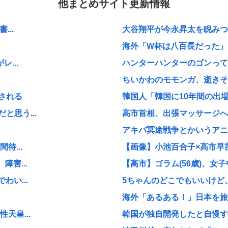
他まとめサイト更新情報
...
大谷翔平が今永昇太を睨みつけ
海外「W杯は八百長だった」F
...
ハンターハンターのゴンって
ちいかわのモモンガ、逝きそ
される
韓国人「韓国に10年間の出場
思う...
高市首相、出張マッサージへ
アキバ冥途戦争とかいうアニ
待...
【画像】小池百合子×高市早
害...
【高市】ゴラム(56歳)、女子
い...
5ちゃんのどこでもいいけど、
海外「あるある！」日本を旅行
天皇...
韓国が独自開発したと自慢する