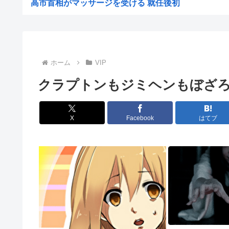
高市首相がマッサージを受ける 就任後初
【悲報】成績優秀だったのに窓際に異動したんだが
ぜんじろう「高市さんの被災地視察動画は北朝鮮の記録映
【朗報】悠仁さま、ついに自力で『テント設営』！国民感
ホーム
VIP
ライフとかマルエツとか、特に何の取り柄もないスーパー
クラプトンもジミヘンもぼざ
【悲報】17歳で無期懲役になった奴、怖いwww
【悲報】中国の強者女性「年齢のせいで誰も私と結婚して
X
Facebook
はてブ
【画像あり】弱男「あのっ…！よかったらホテル…」女「
【鹿児島】突然右折し路面電車と衝突 乗っていた男女3
中国メディア 中国製の「プレハブ住宅」に世界から注文
おっパブ行ってきた結果www
マーベルの新作格ゲー、俺ちゃんことデッドプール(CV子
共産党・志位氏「高市首相は非核三原則を今後堅持すると
【画像】愛知の半グレ、怖すぎる→御尊顔がこちら…