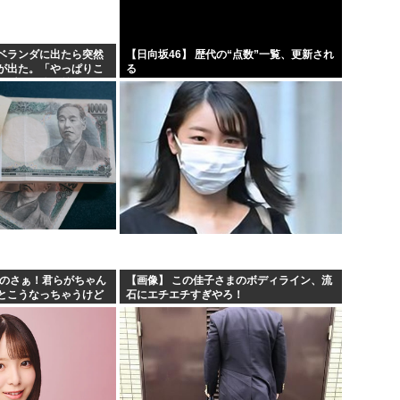
民ら...
ちいかわ映画見てきたんや
熊本県民「俺たち逆らわねえだ
ベランダに出たら突然
【日向坂46】 歴代の“点数”一覧、更新され
が出た。「やっぱりこ
る
うwww
お絵描きAIくん、読む本が決
た瞬間、体が前にドン
…
て摘...
お前らお盆の準備をしたか？国
あのさぁ！君らがちゃん
【画像】 この佳子さまのボディライン、流
とこうなっちゃうけど
石にエチエチすぎやろ！
 w w w w w w