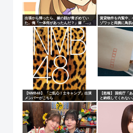
「小泉やめろ」核巡る防衛相発言を批判、横浜駅西口で市
40代の独身って休日はなにしてるの？
出張から帰ったら、嫁の顔が青ざめてい
賃貸物件を内覧中、
た。俺「一体何があったんだ？」嫁「…」
ゾワッと両腕に鳥肌
【画像】グラドルさんの『胸』、丸見えになってしま
→子供たちに話を聞くと…
の部屋嫌だ」と思っ
ッと突き飛ばされて
京大病院で医療ミス 脳腫瘍手術で「正常な組織」を誤っ
【NMB48】 「ご乱心！士キャンプ」出演
【怒報】 国税庁「
メンバーがこちら
と納税してくれない
どうする？！」←これw w