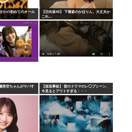
でまさかの初めてのオール
【日向坂46】 下着姿のかほりん、大丈夫か
これ…
瀬美空ちゃんがヤバす
【放送事故】 昔のドラマのレ◯プシーン、
今見るとアウトすぎる・・・