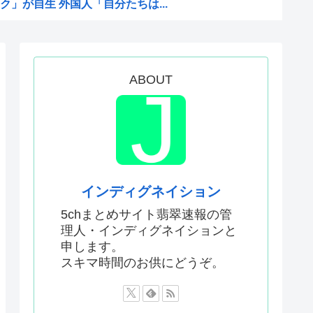
」が自生 外国人「自分たちは...
た事ない
定 沖縄県知事選
の映画界、完全に終わる…現代...
ABOUT
Pixiv更新してる！」
「超かぐやメシ」連載決定ww...
料水支援に対する日本人の反応...
本人、40cmデカい相手...
んでアニメ化の前と後で意見が...
インディグネイション
ない飛行能力」発言の謎が遂に...
5chまとめサイト翡翠速報の管
理人・インディグネイションと
0円…コストは2万以上…...
申します。
り演技力鍛えろよ」とアニメフ...
スキマ時間のお供にどうぞ。
酷かったのは00年代、こうい...
かった…」 日本を知ってしま...