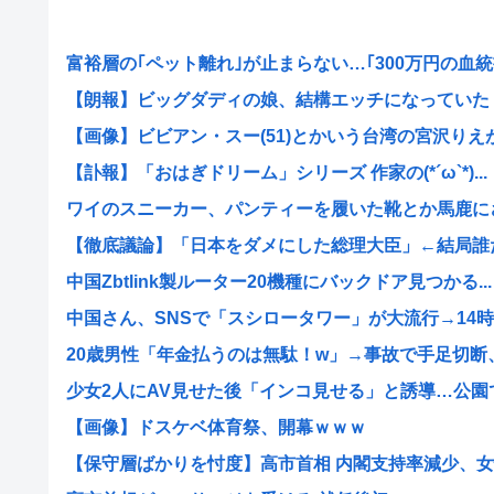
富裕層の｢ペット離れ｣が止まらない…｢300万円の血統書
【朗報】ビッグダディの娘、結構エッチになっていた
【画像】ビビアン・スー(51)とかいう台湾の宮沢りえがレ
【訃報】「おはぎドリーム」シリーズ 作家の(*´ω`*)...
ワイのスニーカー、パンティーを履いた靴とか馬鹿に
【徹底議論】「日本をダメにした総理大臣」←結局誰だと
中国Zbtlink製ルーター20機種にバックドア見つかる...
中国さん、SNSで「スシロータワー」が大流行→14時間
20歳男性「年金払うのは無駄！w」→事故で手足切断、障
少女2人にAV見せた後「インコ見せる」と誘導…公園でわ
【画像】ドスケベ体育祭、開幕ｗｗｗ
【保守層ばかりを忖度】高市首相 内閣支持率減少、女性