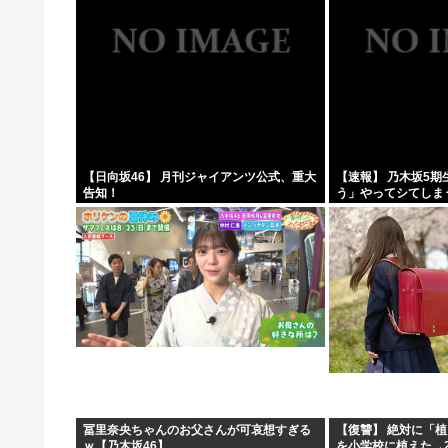
【日向坂46】 月刊ジャイアンツ公式、重大
【速報】 乃木坂5
告知！
う」やってシてしま
冨里奈央ちゃんのお父さんが可哀想すぎる
【復讐】 絶対に「
ｗ【乃木坂46】
を小学校に植えた→