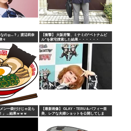
なのぉ...？」渡辺莉奈
【衝撃】 大阪府警、ミナミの“ベトナムビ
津々
ル”を家宅捜索した結果・・・・・・
ーメン一袋だけじゃ足ら
【最新画像】 GLAY・TERU＆パフィー亜
！」→結果ｗｗｗ
美、レアな夫婦ショットを公開してしま
う！