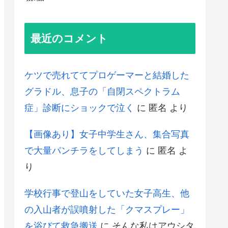
最近のコメント
ケツで売れててプロゲーマーと結婚した
グラドル、息子の「自閉スペクトラム
症」診断にショックで泣く
に
匿名
より
【画像あり】女子中学生さん、集合写真
で大量パンチラをしてしまう
に
匿名
よ
り
学校行事で登山をしていた女子高生、他
の入山者が誤噴射した「クマスプレー」
を浴びて救急搬送
に
そんな私はアウシタ