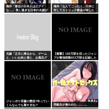
海外「最近の日本人はエグイ
海外「なんてこった！」日本に
な…」 美し過ぎる日本の夫婦が
対してカトリック教会が発した
W杯で世界に見つかってしまう
声明に海外からコメントが殺到
中
兄嫁「正月に帰るから、ゲーム
【衝撃】100万部を切ったジャン
と、いいお肉と酒と、お風呂グ
プが最強部数653万部を記録した
ッズの準備しとけよ」寝起きの
時の週刊少年ジャンプの面子が
私「知るかボケ」兄嫁「キィィ
ヤバすぎる
ィィー！！！！」私「あ…」
ジャンポケ斉藤の懲役7年ってい
同級生が食われた………。
くらなんでも重すぎね？