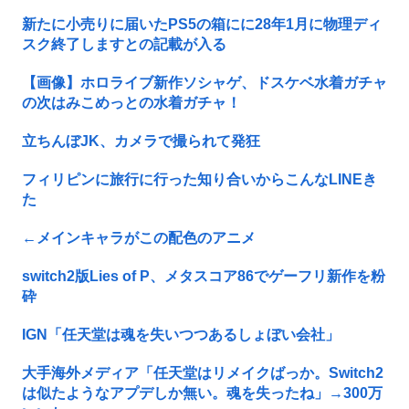
新たに小売りに届いたPS5の箱にに28年1月に物理ディ
スク終了しますとの記載が入る
【画像】ホロライブ新作ソシャゲ、ドスケベ水着ガチャ
の次はみこめっとの水着ガチャ！
立ちんぼJK、カメラで撮られて発狂
フィリピンに旅行に行った知り合いからこんなLINEき
た
←メインキャラがこの配色のアニメ
switch2版Lies of P、メタスコア86でゲーフリ新作を粉
砕
IGN「任天堂は魂を失いつつあるしょぼい会社」
大手海外メディア「任天堂はリメイクばっか。Switch2
は似たようなアプデしか無い。魂を失ったね」→300万