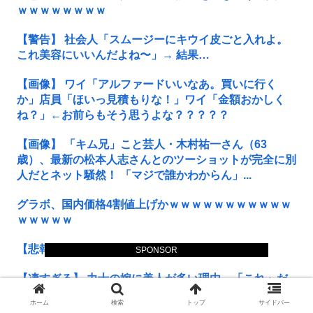
ｗｗｗｗｗｗｗｗ
【警告】 社会人「スムージーにキウイ皮ごと入れよ。
これ美容にいいんだよね〜」→ 結果…
【画像】 ワイ「アルファードいいなあ。買いに行く
か」店員「ほいっ見積もりな！」ワイ「金額おかしく
ね？」←お前らもそう思うよな？？？？？
【画像】 「キム兄」こと芸人・木村祐一さん（63
歳）、最新の松本人志さんとのツーショットが完全に別
人だとネット騒然！ 「マジで誰かわからん」...
グラボ、国内価格4割値上げかｗｗｗｗｗｗｗｗｗｗｗ
ｗｗｗｗｗ
【悲報】 おわり。
SPONSOR
【凄すぎる】 力士の嫁に美人が多い理由→「これ」だ
ったｗｗｗｗｗｗｗ
ホーム
検索
トップ
サイドバー