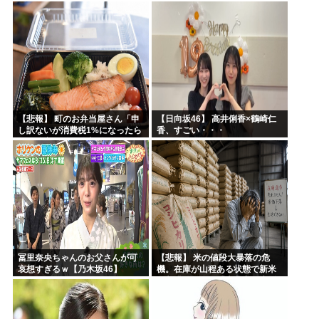
ｗｗｗｗｗｗｗｗｗｗｗｗｗｗ
【悲報】 町のお弁当屋さん「申
【日向坂46】 高井俐香×鶴崎仁
し訳ないが消費税1%になったら
香、すごい・・・
その分商品代を値上げするわ」
冨里奈央ちゃんのお父さんが可
【悲報】 米の値段大暴落の危
哀想すぎるｗ【乃木坂46】
機。在庫が山程ある状態で新米
の収穫始まる。「米農家が生活
できない」