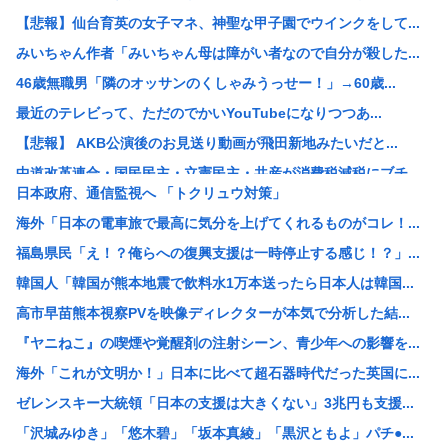
【悲報】仙台育英の女子マネ、神聖な甲子園でウインクをして...
みいちゃん作者「みいちゃん母は障がい者なので自分が殺した...
46歳無職男「隣のオッサンのくしゃみうっせー！」→60歳...
最近のテレビって、ただのでかいYouTubeになりつつあ...
【悲報】 AKB公演後のお見送り動画が飛田新地みたいだと...
中道改革連合・国民民主・立憲民主・共産が消費税減税にブチ...
日本政府、通信監視へ 「トクリュウ対策」
中国「アメリカさぁ、調子乗ってるからお前らが頼ってる軍用...
海外「日本の電車旅で最高に気分を上げてくれるものがコレ！...
韓国人の対日好感度が過去最高に、「ノージャパン」は終わっ...
福島県民「え！？俺らへの復興支援は一時停止する感じ！？」...
【画像】元ジャンポケ・斉藤慎二被告の妻・瀬戸サオリがイン...
韓国人「韓国が熊本地震で飲料水1万本送ったら日本人は韓国...
スペースX、株価大暴落
高市早苗熊本視察PVを映像ディレクターが本気で分析した結...
柳葉敏郎の代表作、「踊る大捜査線しかない」
『ヤニねこ』の喫煙や覚醒剤の注射シーン、青少年への影響を...
産経新聞、東北で新聞発行休止へ
海外「これが文明か！」日本に比べて超石器時代だった英国に...
【衝撃】JKの従姉妹が泊まりに来た結果www
ゼレンスキー大統領「日本の支援は大きくない」3兆円も支援...
【速報】なぜか読める画像が発見されるwww
「沢城みゆき」「悠木碧」「坂本真綾」「黒沢ともよ」パチ●...
【衝撃】清水アキラさんの息子・清水良太郎さん死去で落語家...