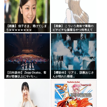
【画像】 佳子さま、透けてしま
【画像】 こういう身体で薄着の
うｗｗｗｗｗｗｗｗ
ピチピチな服着るやつ何考えて
るんだよ
【日向坂46】 Zepp Osaka、客
【櫻坂46】 リアミ、説教おじさ
席が想像以上にヤバい…
んが現れた模様...