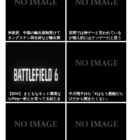
米政府、中国の輸出規制受けて
世間では神ゲーと言われている
タングステン再生材など輸出禁
が個人的にはクソゲーだと思う
止へ 日本さん米中に挟み撃ちさ
ゲーム挙げてけwww
れる形に
【BF6】 まともなネット環境な
中川翔子(41)「Xはもう愚痴だら
らPing一桁とか言ってる奴たま
けだから開きたくない」
にいるけどマヌケすぎる