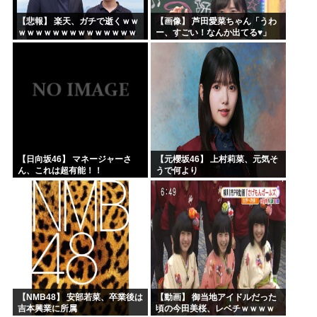
【悲報】 楽天、ガチで逝くｗｗ
【画像】 芦田愛菜ちゃん「うわ
ｗｗｗｗｗｗｗｗｗｗｗｗｗｗ
ー、すごい！なんか出てる♥」
ｗｗｗｗ
【日向坂46】 マネージャーさ
【元櫻坂46】 上村莉菜、元気そ
ん、これは超有能！！
うで何より
【NMB48】 安部若菜、卒業後は
【動画】 御当地アイドルだった
吉本興業に所属
頃の今田美桜、レベチｗｗｗｗ