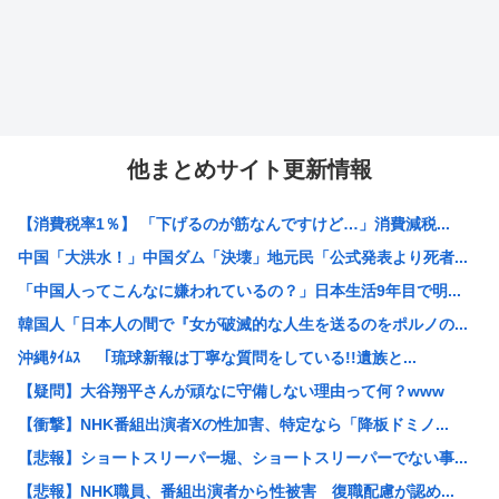
他まとめサイト更新情報
【消費税率1％】 「下げるのが筋なんですけど…」消費減税...
中国「大洪水！」中国ダム「決壊」地元民「公式発表より死者...
「中国人ってこんなに嫌われているの？」日本生活9年目で明...
韓国人「日本人の間で『女が破滅的な人生を送るのをポルノの...
沖縄ﾀｲﾑｽ 「琉球新報は丁寧な質問をしている!!遺族と...
【疑問】大谷翔平さんが頑なに守備しない理由って何？www
【衝撃】NHK番組出演者Xの性加害、特定なら「降板ドミノ...
【悲報】ショートスリーパー堀、ショートスリーパーでない事...
【悲報】NHK職員、番組出演者から性被害 復職配慮が認め...