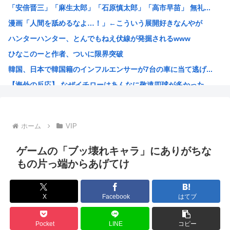
「安倍晋三」「麻生太郎」「石原慎太郎」「高市早苗」 無礼...
【困惑】ミセスグリーンアップルさんってもう落ち目なんか？...
漫画「人間を舐めるなよ…！」←こういう展開好きなんやが
特定外来カミキリムシに1匹300円の賞金をかけた高崎市、...
ハンターハンター、とんでもねえ伏線が発掘されるwww
【朗報】 消費減税、閣議決定 来年4月から2年間1％に
ひなこのーと作者、ついに限界突破
まんさん被災地に手作りおにぎりを出荷www
韓国、日本で韓国籍のインフルエンサーが7台の車に当て逃げ...
毎年恒例の中国大洪水。湖北省秭帰県の現在の様子がこちら
【海外の反応】 なぜイチローはあんなに敬遠四球が多かった...
不同意性交罪の影響で日本でのレ●プ認知件数爆増www
割とマジで年収400以下の人ってどう暮らしてるの？この人...
露悪系アニメ、次なるステージへ
ホーム
VIP
「ムクゲェジ漫画」ガチでリアルだったwww
【原爆の日】へいわをかえせ
ゲームの「ブッ壊れキャラ」にありがちな
みい山、あんだけ騒ぎになってるのに未だにどこのメディアも...
もの片っ端からあげてけ
週刊少年ジャンプ、発行部数100万部割れwww
日本人「うちの犬、たまたまついてきた八百屋で一目惚れした...
X
Facebook
はてブ
【画像】広島市長のスピーチを聞いてる時の高市早苗の顔ww...
【雑誌】かつて650万部を誇った「週刊少年ジャンプ」、発...
Pocket
LINE
コピー