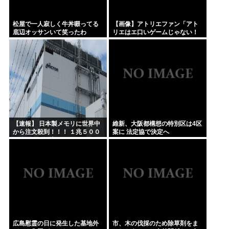
松屋で一人寂しく牛丼啜ってる
【画像】アトリエファン「アト
底辺オッサンいて笑ったわ
リエはエ口いゲームじゃない！
ライザを性的な目で見てる奴は
にわか！」
【速報】 日本製メモリに世界中
維新、大阪都構想の特別区は4区
から注文殺到！！！ １兆５００
案に 法定協で決定へ
０億円で工場増築へ
広島慰霊の日に発生した基地外
市、木の伐採のため除草剤をま