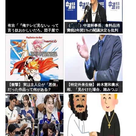
有吉「『俺テレビ見ない』って
（ ´_ゝ`）中道幹事長、食料品消
言う奴おかしいだろ。団子屋で
費税2年間1%の閣議決定を批判
『団子食べない』って言うか？
→ 記者「中道改革連合は食料品
こっちは芸人だぞ」
消費税ゼロを公約に掲げていた
が？」→ 階猛氏「
【衝撃】 実は主人公が「悪側」
【特定外来生物】 鈴木憲和農水
だった作品って何がある？
相、「見かけた場合、踏みつぶ
す等捕殺をお願いします」投稿
が反響