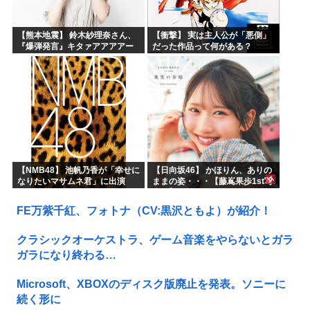
【熊本地震】 鈴木紗理奈さん、
【衝撃】 実は主人公が「悪側」
『爆弾発言』キタァアアアアー
だった作品って何がある？
ーーーーー！！
【NMB48】 池帆乃香が「幸せに
【日向坂46】 かほりん、ありの
なりたいマサムネ君」に出演
ままの姿・・・【藤嶌果歩1st写
真集】
FE万紫千紅、フォトナ（CV:黒沢ともよ）が紹介！
クラシックオーケストラ、ゲーム音楽をやらないとガラ
ガラになり終わる…
Microsoft、XBOXのディスク版廃止を発表。ソニーに
続く形に