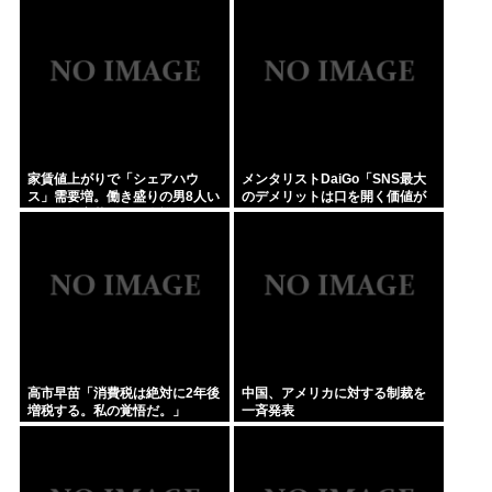
家賃値上がりで「シェアハウ
メンタリストDaiGo「SNS最大
ス」需要増。働き盛りの男8人い
のデメリットは口を開く価値が
れば一軒家暮らしも余裕で毎日
ない奴が発信できるようになっ
楽しい
たこと」
高市早苗「消費税は絶対に2年後
中国、アメリカに対する制裁を
増税する。私の覚悟だ。」
一斉発表