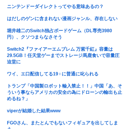
ニンテンドーダイレクトってやる意味あるの？
はだしのゲンに含まれない漫画ジャンル、存在しない
堀井雄二のSwitch独占ボードゲーム（DL専売3980
円）、クソつまらなさそう
Switch2『ファイアーエムブレム 万紫千紅』容量は
29.5GB！任天堂ゲーまでストレージ馬鹿食いで容量圧
迫堂に
ワイ、エ口配信してる19♀に普通に叱られる
トランプ「中国製ロボット輸入禁止！！」中国「あ、そ
ういう事ならアメリカの安全の為にドローンの輸出も止
めるね？」
viperが結婚した結果www
FGOさん、またとんでもないフィギュアを出してしま