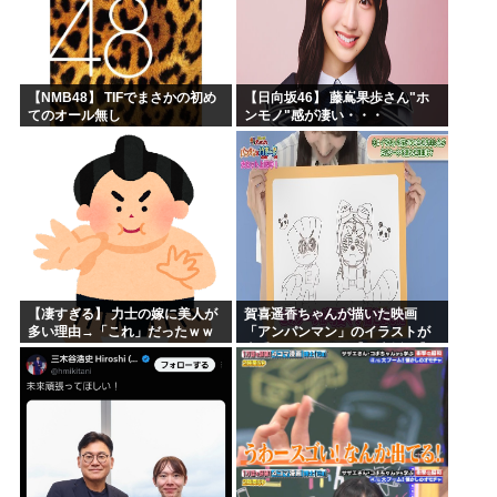
【NMB48】 TIFでまさかの初め
【日向坂46】 藤嶌果歩さん"ホ
てのオール無し
ンモノ"感が凄い・・・
【凄すぎる】 力士の嫁に美人が
賀喜遥香ちゃんが描いた映画
多い理由→「これ」だったｗｗ
「アンパンマン」のイラストが
ｗｗｗｗｗ
上手すぎる！！！【乃木坂46】