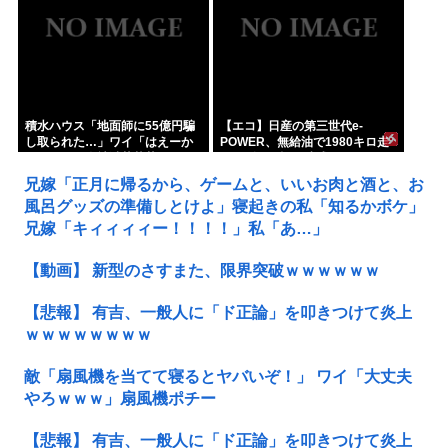
積水ハウス「地面師に55億円騙
【エコ】日産の第三世代e-
し取られた…」ワイ「はえーか
POWER、無給油で1980キロ走
わいそう…会社滅茶苦茶やろな
ってギネス記録達成
ぁ」
兄嫁「正月に帰るから、ゲームと、いいお肉と酒と、お
風呂グッズの準備しとけよ」寝起きの私「知るかボケ」
兄嫁「キィィィィー！！！！」私「あ…」
【動画】 新型のさすまた、限界突破ｗｗｗｗｗｗ
【悲報】 有吉、一般人に「ド正論」を叩きつけて炎上
ｗｗｗｗｗｗｗｗ
敵「扇風機を当てて寝るとヤバいぞ！」 ワイ「大丈夫
やろｗｗｗ」扇風機ポチー
【悲報】 有吉、一般人に「ド正論」を叩きつけて炎上