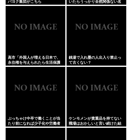
パヨク集団がこちら
いたらうっかり全然関係ない名
物イチョウ並木道54本を全滅さ
せてしまう(・ω<)
高市「外国人が増える日本で、
銭湯で入れ墨の人出入り禁止っ
永住権を与えられたら生活保護
て古くない？
を貰うなんて人が増えては困
る。日本人以上の水準の人のみ
許可します」
ぶっちゃけ中卒で働くことが当
ケンモメンが貴重品を持てない
たり前になれば少子化や労働者
職場はおかしいと言い続けた結
不足問題は改善するよな
果 ルールが変わり始めた件