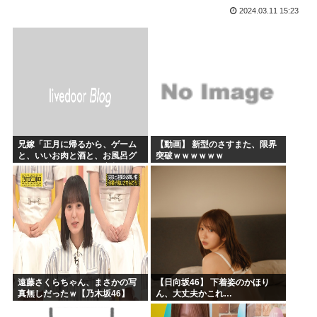
2024.03.11 15:23
かのかりとかいう誰が見てるのか謎の漫画www
原爆投下81年
海外「全部日本の真似だったのか…」 日本の普通のテレビ番...
海外「まるでトランプ」FIFAがW杯開催都市と結んだ約束...
7時間かけて描いたHな糸会がこちら
Win95開発者「日本でITが3Kと呼ばれるのは企業が根...
兄嫁「正月に帰るから、ゲーム
【動画】 新型のさすまた、限界
と、いいお肉と酒と、お風呂グ
突破ｗｗｗｗｗｗ
ッズの準備しとけよ」寝起きの
私「知るかボケ」兄嫁「キィィ
ィィー！！！！」私「あ…」
遠藤さくらちゃん、まさかの写
【日向坂46】 下着姿のかほり
真無しだったｗ【乃木坂46】
ん、大丈夫かこれ…