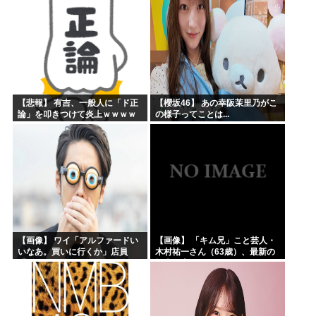
【悲報】 有吉、一般人に「ド正
【櫻坂46】 あの幸阪茉里乃がこ
論」を叩きつけて炎上ｗｗｗｗ
の様子ってことは...
ｗｗｗｗ
【画像】 ワイ「アルファードい
【画像】 「キム兄」こと芸人・
いなあ。買いに行くか」店員
木村祐一さん（63歳）、最新の
「ほいっ見積もりな！」ワイ
松本人志さんとのツーショット
「金額おかしくね？」←お前ら
が完全に別人だとネット騒然！
もそう思うよな？？？？？
「マジで誰かわからん」...