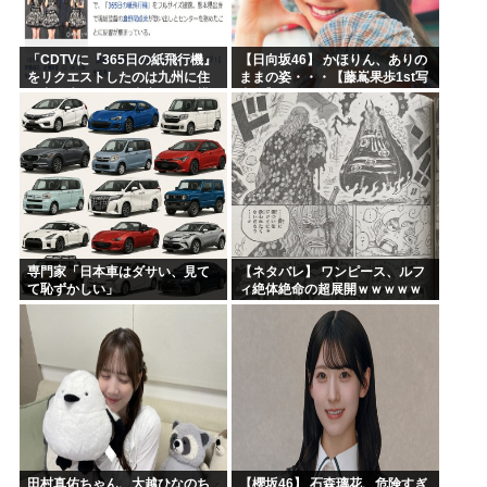
「CDTVに『365日の紙飛行機』
【日向坂46】 かほりん、ありの
をリクエストしたのは九州に住
ままの姿・・・【藤嶌果歩1st写
む中学生」←この事実って結構
真集】
デカいよな【AKB48】
専門家「日本車はダサい、見て
【ネタバレ】 ワンピース、ルフ
て恥ずかしい」
ィ絶体絶命の超展開ｗｗｗｗｗ
ｗｗｗｗｗｗｗｗｗｗｗｗｗｗ
ｗｗｗｗｗｗｗｗｗｗｗｗｗｗ
ｗｗｗｗｗｗｗｗｗｗｗｗ...
田村真佑ちゃん、大越ひなのち
【櫻坂46】 石森璃花、危険すぎ