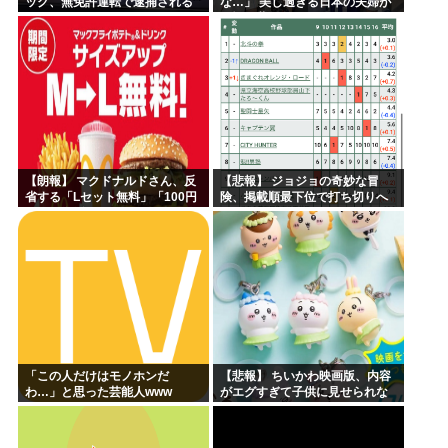
ック、無免許運転で逮捕される
な…」 美し過ぎる日本の夫婦が
ｗｗｗｗ
W杯で世界に見つかってしまう
【朗報】 マクドナルドさん、反
【悲報】 ジョジョの奇妙な冒
省する「Lセット無料」「100円
険、掲載順最下位で打ち切りへ
マック復活」→
「この人だけはモノホンだ
【悲報】 ちいかわ映画版、内容
わ…」と思った芸能人www
がエグすぎて子供に見せられな
い