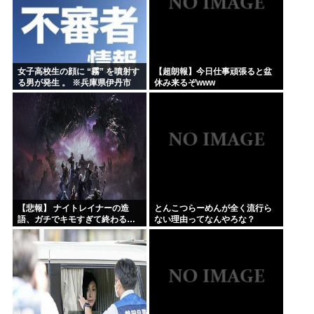
女子高校生の顔に “霧” を噴射す
【超朗報】今日仕事頑張ると盆
る男が発生 。 ※兵庫県伊丹市
休み来るぞwww
【悲報】 ナイトレイナーの造
とんこつらーめんが全く流行ら
語、ガチでキモすぎて終わる…
ない理由ってなんやろな？