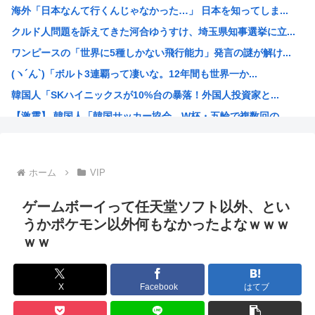
海外「日本なんて行くんじゃなかった…」 日本を知ってしま...
「品切れ前に購入すると満足感」大量注文キャンセルで集英社...
クルド人問題を訴えてきた河合ゆうすけ、埼玉県知事選挙に立...
【悲報】友達とロイヤルホストに行った息子、絶望www
ワンピースの「世界に5種しかない飛行能力」発言の謎が解け...
【画像】チー牛さん、とんでもない恵体の白人美女と結婚して...
(ヽ´ん`)「ボルト3連覇って凄いな。12年間も世界一か...
【衝撃】きゃりーぱみゅぱみゅ 本名をさらりと告白
韓国人「SKハイニックスが10%台の暴落！外国人投資家と...
アメリカ・ミシガン州の民主党予備選挙 イスラム教徒の“急...
【激震】 韓国人「韓国サッカー協会、W杯・五輪で複数回の...
【画像】キズナアイが今年で10周年ってマジ？www
ジョジョの「ヴァニラアイス」とかいうスタンド使い、流石に...
ロールちゃん描いたwww
ホーム
VIP
「週刊少年ジャンプ」 発行部数が初の100万部割れ
Zガンダムで一番人気のないMSがパラスアテネという風潮
ゲームボーイって任天堂ソフト以外、とい
緊縮財政論者として知られる大物財務官僚、高市早苗の逆鱗に...
うかポケモン以外何もなかったよなｗｗｗ
ｗｗ
海外「日本にはこんな特殊な標識があるんだけど皆は見たこと...
自民党「日本人56す56す56す56す56すコロスコロス...
熊本地震避難所で高市早苗の態度が非常に良いと話題
X
Facebook
はてブ
露悪系アニメ、定義がよくわからなくなる