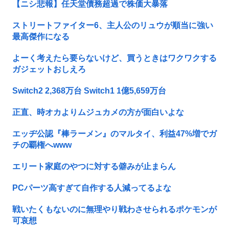
【ニシ悲報】任天堂債務超過で株価大暴落
ストリートファイター6、主人公のリュウが順当に強い
最高傑作になる
よーく考えたら要らないけど、買うときはワクワクする
ガジェットおしえろ
Switch2 2,368万台 Switch1 1億5,659万台
正直、時オカよりムジュカメの方が面白いよな
エッヂ公認『棒ラーメン』のマルタイ、利益47%増でガ
チの覇権へwww
エリート家庭のやつに対する僻みが止まらん
PCパーツ高すぎて自作する人減ってるよな
戦いたくもないのに無理やり戦わさせられるポケモンが
可哀想