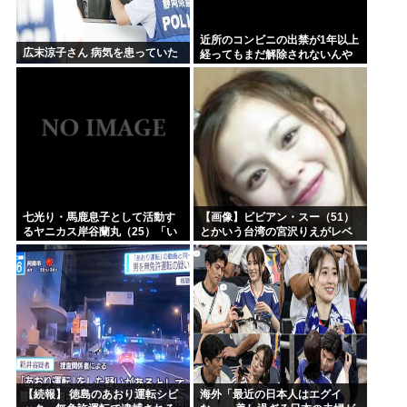
近所のコンビニの出禁が1年以上
広末涼子さん 病気を患っていた
経ってもまだ解除されないんや
が…
七光り・馬鹿息子として活動す
【画像】ビビアン・スー（51）
るヤニカス岸谷蘭丸（25）「い
とかいう台湾の宮沢りえがレベ
くら税金を我々が払ってるんだ
チすぎる
と」
【続報】 徳島のあおり運転シビ
海外「最近の日本人はエグイ