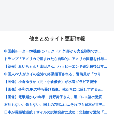
他まとめサイト更新情報
中国製ルーター20機種にバックドア 外部から完全制御でき...
トランプ「アメリカで産まれたら自動的にアメリカ国籍を付与...
【朗報】みいちゃんと山田さん、ハッピーエンド確定最後はマ...
中国人22人がタイの空港で搭乗拒否される、警備員が「つり...
【画像】小倉ゆうか（元・小倉優香）が水着グラビア復帰
【画像】令和のJKの待ち受け画像、俺たちには眩しすぎるw...
【画像】電撃婚から1年半…狩野舞子さん、黒ドレス姿の激変...
石油もない、鉄もない、国土の7割は山…それでも日本が世界...
日本が長距離巡航ミサイルの試験発射に成功！北朝鮮が激怒「...