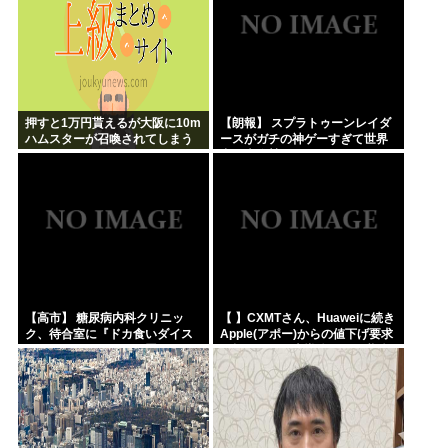
押すと1万円貰えるが大阪に10m
【朗報】 スプラトゥーンレイダ
ハムスターが召喚されてしまう
ースがガチの神ゲーすぎて世界
ボタン
中で大絶賛ｗｗｗｗｗｗｗ
【高市】 糖尿病内科クリニッ
【 】CXMTさん、Huaweiに続き
ク、待合室に『ドカ食いダイス
Apple(アポー)からの値下げ要求
キ！もちづきさん』を置いてし
も拒否！！！半導体バボー継続
まい炎上
へ！！！