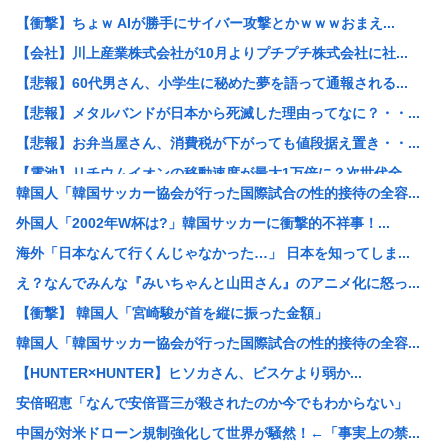
【衝撃】ちょｗ AIが勝手にサイバー攻撃とかｗｗｗおまえ...
【会社】川上産業株式会社が10月よりプチプチ株式会社に社...
【悲報】60代男さん、小学生に秘めた夢を語って通報される...
【悲報】メタルバンドが日本から死滅した理由ってなに？・・...
【悲報】お弁当屋さん、消費税が下がっても値段据え置き・・...
【電池】リチウムイオンの移動速度が最大1万倍に？次世代全...
韓国人「韓国サッカー協会が行った国際試合の性的接待の全容...
【悲報】ワイ「子供2人目欲しいんやが、、、」ヨッメ「金は...
外国人「2002年W杯は?」韓国サッカーに衝撃的不祥事！...
【悲報】元ジャンポケ・斉藤慎二被告は“無罪を立証”できる...
海外「日本なんて行くんじゃなかった…」 日本を知ってしま...
【朗報】みいちゃんと山田さん、ハッピーエンド確定、最後は...
え？なんでみんな『みいちゃんと山田さん』のアニメ化に怒っ...
【悲報】アニメ「ヤニねこ」BPOに通報され審議入りへ
【衝撃】 韓国人「宮崎駿が首を縦に振った金額」
【激怒】有吉弘行、「テレビ見ないんですよ」に団子屋を引き...
韓国人「韓国サッカー協会が行った国際試合の性的接待の全容...
【画像】脱いだ瞬間ドスケベになるボーイッシュ女子、見つか...
【HUNTER×HUNTER】ヒソカさん、ビスケより弱か...
バンダイナムコ、トイホビー事業が1Q過去最高益「ガンプラ...
安倍昭恵「なんで安倍晋三が殺されたのか今でもわからない」
一人飲み好きな人、集まれ！
中国が対米ドローン規制強化して世界が騒然！←「事実上の禁...
男性のプライドが高いと感じた瞬間