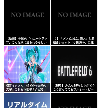
「知らなかった」
【動画】 中国の『ハニートラッ
【 】「ゾンビたばこ売人」と肩
プ』こんな娘に迫られるらしい
組みショット「小園海斗」に注
ｗｗｗｗｗｗ
がれる”厳しい視線” 「レギュラ
ー剥奪も選択肢のひとつに」
初音ミクさん、指で作ったMの
【BF6】 みんなBFらしさがどう
文字…これもう助平ミクだろ
こう言っててもフルオートビー
ムゲーしたいのが本音