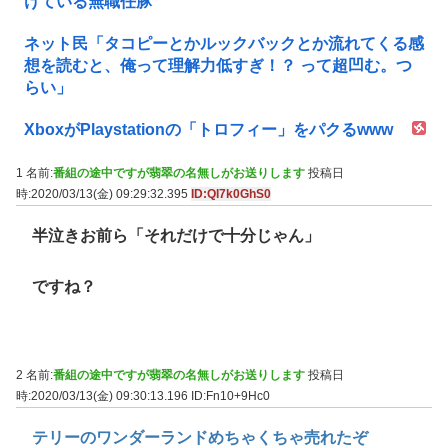
けている無職任豚
ネット民「タコピーとかルックバックとか流れてくる感
想を読むと、俺って理解力低すぎ！？ って超凹む。つ
らい」
XboxがPlaystationの「トロフィー」をパクるwww
1 名前:
番組の途中ですが翡翠の名無しがお送りします
投稿日
時:2020/03/13(金) 09:29:32.395
ID:QI7k0GhS0
半泣きお前ら「それだけで十分じゃん」
ですね？
2 名前:
番組の途中ですが翡翠の名無しがお送りします
投稿日
時:2020/03/13(金) 09:30:13.196
ID:Fn10+9Hc0
テリーのワンダーランドめちゃくちゃ売れたぞ