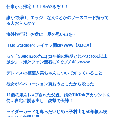
仕事から帰宅！！PS5やるぞ！！！
誰か防弾G、エッジ、なんOとかのソースコード持って
る人おらんか？
海外旅行部 ~お盆に一夏の思い出を~
Halo Studiosでレイオフ開始♥www【XBOX】
IGN「Switch2の売上は1年前の時期と比べ3分の1以上
減少」→海外ファン流石にXでブチギレwww
デレマスの相葉夕美ちゃんについて知っていること
彼女がペペローション買おうとしたから殴った
11歳の娘をレ●プされた父親。娘のTikTokアカウントを
使い自宅に誘き出し、銃撃で天誅！
ライダーカードを奪ったいじめっ子村山を50年恨み続