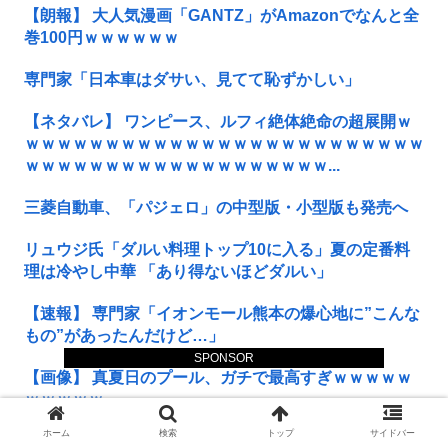
【朗報】 大人気漫画「GANTZ」がAmazonでなんと全
巻100円ｗｗｗｗｗｗ
専門家「日本車はダサい、見てて恥ずかしい」
【ネタバレ】 ワンピース、ルフィ絶体絶命の超展開ｗ
ｗｗｗｗｗｗｗｗｗｗｗｗｗｗｗｗｗｗｗｗｗｗｗｗｗ
ｗｗｗｗｗｗｗｗｗｗｗｗｗｗｗｗｗｗｗ...
三菱自動車、「パジェロ」の中型版・小型版も発売へ
リュウジ氏「ダルい料理トップ10に入る」夏の定番料
理は冷やし中華 「あり得ないほどダルい」
【速報】 専門家「イオンモール熊本の爆心地に”こんな
もの”があったんだけど…」
SPONSOR
【画像】 真夏日のプール、ガチで最高すぎｗｗｗｗｗ
ｗｗｗｗｗ
ホーム
検索
トップ
サイドバー
【私はあなたの味方】 交際歴ゼロの同級生宅に唐揚げ