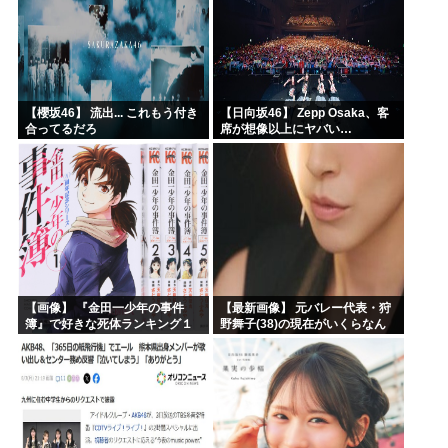
【櫻坂46】 流出... これもう付き
【日向坂46】 Zepp Osaka、客
合ってるだろ
席が想像以上にヤバい…
【画像】 『金田一少年の事件
【最新画像】 元バレー代表・狩
簿』で好きな死体ランキング１
野舞子(38)の現在がいくらなん
位がこちら！
でも即ハボすぎる！