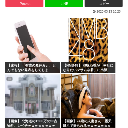
Pocket
LINE
コピー
高市早苗「消費税減税の財源は今から考える」
2020.03.13 10:23
声優の長谷川育美さんと結婚したいんやが
部落民のことお前らの地域ってなんて言ってた？
中国大使館に侵入した自衛官（24）、動機を告白「中国の強...
海外「ディズニーがゴミのようだ！」日本がアニメ化した米人...
今期アニメの評価、ついに固まる
【速報】 『有吉の夏休み』、と
【NMB48】 池帆乃香が「幸せに
んでもない発表をしてしま
なりたいマサムネ君」に出演
う！！！！！
【画像】 北海道の1500万の中古
【画像】24歳の人妻さん、露天
物件、レベチｗｗｗｗｗｗｗｗ
風呂で撮られるｗｗｗｗｗｗｗ