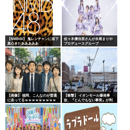
【NMB48】 鬼レンチャンに坂下
佐々木優佳里さんが永尾まりや
真心きたあああああ
プロデュースグループ
「WASURENA」に加入発表！
現在のグループと兼任へ【元
AKB48ゆかるん・まりやぎ】
【画像】 福岡、こんなのが普通
【衝撃】 イオンモール爆発事
に走ってるｗｗｗｗｗｗｗｗｗ
故、『とんでもない事実』が判
ｗｗｗｗｗｗｗ
明してしまう・・・・・・