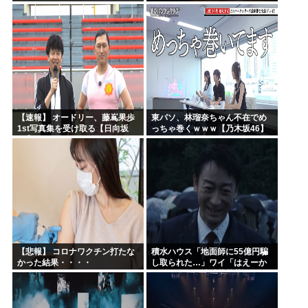
ｗｗｗｗｗｗｗｗｗｗｗｗ
ｗｗｗｗｗｗｗｗｗｗ
【速報】 オードリー、藤嶌果歩
東パソ、林瑠奈ちゃん不在でめ
1st写真集を受け取る【日向坂
っちゃ巻くｗｗｗ【乃木坂46】
46】
【悲報】 コロナワクチン打たな
積水ハウス「地面師に55億円騙
かった結果・・・・
し取られた…」ワイ「はえーか
わいそう…会社滅茶苦茶やろな
ぁ」→