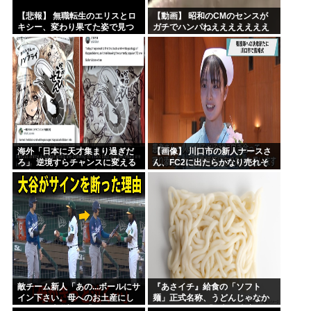
【悲報】 無職転生のエリスとロ
【動画】 昭和のCMのセンスが
キシー、変わり果てた姿で見つ
ガチでハンパねえええええええ
かるｗｗｗｗｗ
ええええ
海外「日本に天才集まり過ぎだ
【画像】 川口市の新人ナースさ
ろ」 逆境すらチャンスに変える
ん、FC2に出たらかなり売れそ
日本人の本気の遊び心に世界か
う
ら称賛の声
敵チーム新人「あの...ボールにサ
『あさイチ』給食の「ソフト
イン下さい。母へのお土産にし
麺」正式名称、うどんじゃなか
たくて」大谷翔平「ダメだ」→
った… ネット「衝撃の事実」