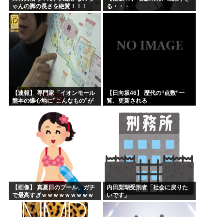
ゃんの脚の長さを絶賛！！！
る・・・
【乃木坂46】
【速報】 専門家「イオンモール
【日向坂46】 歴代の“点数”一
熊本の爆心地に”こんなもの”が
覧、更新される
あったんだけど…」
【画像】 真夏日のプール、ガチ
内田梨瑚受刑者「社会に戻りた
で最高すぎｗｗｗｗｗｗｗｗｗ
いです」
ｗ