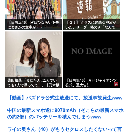
【日向坂46】 次回ひなあい予告
【ＧＪ】 クラスに迷惑な池沼が
にまさかの文字が・・・
いた。リーダー格のＡ「なんで
支援学級に入れないんです
か？」先生「背の高い低いと同
じで、これも個性なの！差別は...
柴田柚菜 「まゆたんは1人でい
【日向坂46】 月刊ジャイアンツ
ても1人で喋ってて…」【乃木坂
公式、重大告知！
46】
【動画】パズドラ公式生放送にて、放送事故発生www
中国の最新スマホ遂に9070mAh（そこらの最新スマホ
の約2倍）のバッテリーを積んでしまうwww
ワイの奥さん（40）がもうセクロスしたくないって言