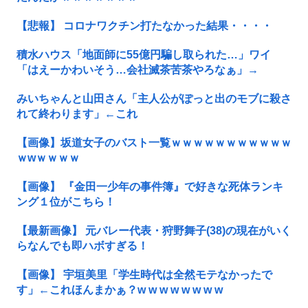
【悲報】 コロナワクチン打たなかった結果・・・・
積水ハウス「地面師に55億円騙し取られた…」ワイ
「はえーかわいそう…会社滅茶苦茶やろなぁ」→
みいちゃんと山田さん「主人公がぽっと出のモブに殺さ
れて終わります」←これ
【画像】坂道女子のバスト一覧ｗｗｗｗｗｗｗｗｗｗｗ
ｗwｗｗｗｗ
【画像】 『金田一少年の事件簿』で好きな死体ランキ
ング１位がこちら！
【最新画像】 元バレー代表・狩野舞子(38)の現在がいく
らなんでも即ハボすぎる！
【画像】 宇垣美里「学生時代は全然モテなかったで
す」←これほんまかぁ？w w w w w w w w