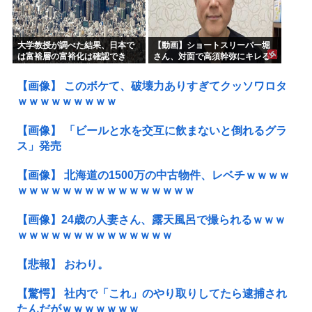
大学教授が調べた結果、日本で
【動画】ショートスリーパー堀
は富裕層の富裕化は確認でき
さん、対面で高須幹弥にキレる
ず、ただみんなで貧困化してい
るだけだった
【画像】 このボケて、破壊力ありすぎてクッソワロタ
ｗｗｗｗｗｗｗｗｗ
【画像】 「ビールと水を交互に飲まないと倒れるグラ
ス」発売
【画像】 北海道の1500万の中古物件、レベチｗｗｗｗ
ｗｗｗｗｗｗｗｗｗｗｗｗｗｗｗｗ
【画像】24歳の人妻さん、露天風呂で撮られるｗｗｗ
ｗｗｗｗｗｗｗｗｗｗｗｗｗｗ
【悲報】 おわり。
【驚愕】 社内で「これ」のやり取りしてたら逮捕され
たんだがｗｗｗｗｗｗｗ