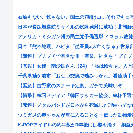
石油もない、鉄もない、国土の7割は山…それでも日本が
日本が長距離巡航ミサイルの試験発射に成功！北朝鮮が激
アメリカ・ミシガン州の民主党予備選挙 イスラム教徒の“
日本「熊本地震」ハビタ「従業員2人亡くなる」営業部長
【朗報】プチプチで有名な川上産業、社名を「プチプチ株
【悲報】女優・南沙良さん（24）「私は陰キャ。人と話
千葉県袖ケ浦市「おむつ交換で噛みつかれ」看護助手の男
【緊急】吉野家のステーキ定食、ガチで美味いぞ
【衝撃】韓国メディア「韓国サッカー協会、W杯予選で外
【悲報】メタルバンドが日本から死滅した理由ってな
ウミガメの赤ちゃんが海に入ることを手伝った動物愛誤の
K-POPアイドルの約半数が3年後には姿を消す…損益分岐