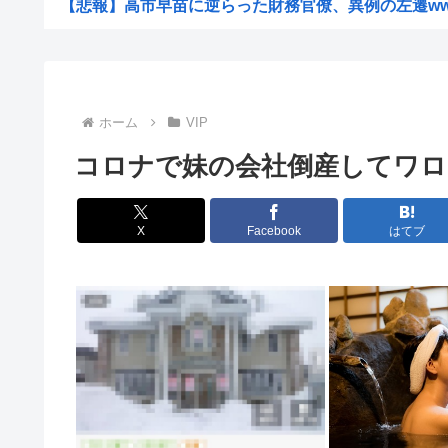
【悲報】高市早苗に逆らった財務官僚、異例の左遷w
ついに国産ヒューマノイド登場、人手不足深刻化の医療・
【画像】道頓堀女子「暑すぎて服脱ごうかと思った」････
【悲報】NISA民、『オルカン』『S&P500』『NAS...
ホーム
VIP
【悲報】お弁当屋さん、消費税が下がっても値段据え
コロナで妹の会社倒産してワロ
【画像】スレンダー美脚、とんでもないダンスを披露して
高市総理と対話の避難所代表者「避難所の生活は至れり尽
X
Facebook
はてブ
【速報】注文厨の女を逮捕
【画像】片山さつき（67）ちゃんの防災服www
【衝撃】メイウェザー「恵まれない子へ募金？そいつらが
【悲報】中国の街並み、日本に汚染されすぎて終わる
【悲報】カラオケ上手いヤツと歌上手いヤツ、ガチで別物
「高卒、大卒、院卒とか関係無しに扱う」とお偉方に言わ
ネット販売…「品切れ前に買うと満足感」集英社オンライ