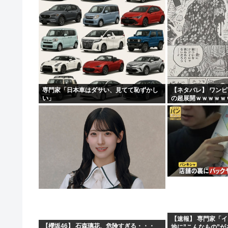
専門家「日本車はダサい、見てて恥ずかし
【ネタバレ】 ワン
い」
の超展開ｗｗｗｗｗ
ｗｗｗｗｗｗｗｗｗ
ｗｗｗｗｗｗｗｗｗｗｗ
【速報】 専門家「
【櫻坂46】 石森璃花、危険すぎる・・・
地に”こんなもの”