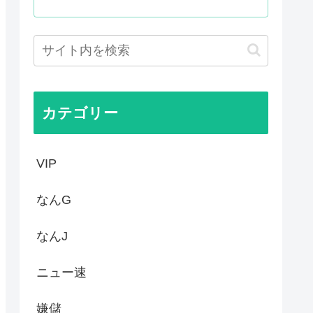
だ！」日本がアニメ化した米人...
まる
予選で外国人審判に性接待した...
敵のスパイだったキャラ」 何...
カテゴリー
VIP
なんG
なんJ
ニュー速
嫌儲