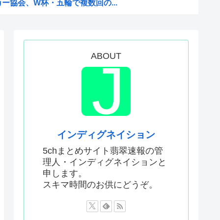
ー協会、W杯・五輪で複数回の...
とかいうスタンド使い、流石に...
数が初の100万部割れ
ABOUT
MSがパラスアテネという風潮
物財務官僚、高市早苗の逆鱗に...
識があるんだけど皆は見たこと...
56す56すコロスコロス...
態度が非常に良いと話題
インディグネイション
からなくなる
5chまとめサイト翡翠速報の管
理人・インディグネイションと
は今から考える」
申します。
したいんやが
スキマ時間のお供にどうぞ。
てなんて言ってた？
24）、動機を告白「中国の強...