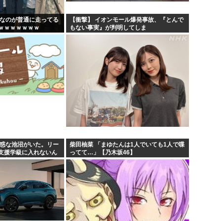
んなのが普通に走ってる
【衝撃】 イオンモール爆発事故、『とんで
ｗｗｗｗｗｗｗ
もない事実』が判明してしま
う・・・・・・
迷惑な池沼がいた。リー
柴田柚菜 「まゆたんは1人でいても1人で喋
支援学級に入れないん
ってて…」【乃木坂46】
の高い低いと同じで、
...