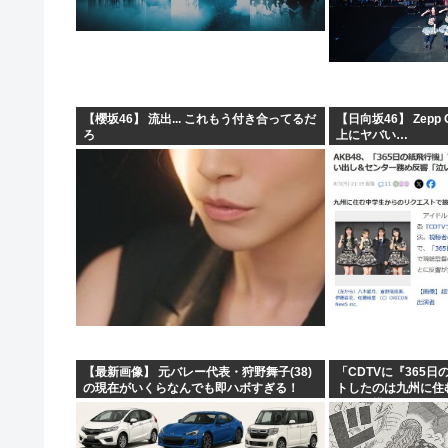
【櫻坂46】 流出... これもう付き合ってるだ
【日向坂46】 Zepp
ろ
上にヤバい…
【最新画像】 元バレー代表・狩野舞子(38)
「CDTVに『365
の現在がいくらなんでも即ハボすぎる！
トしたのは九州に住
って結構デカいよな【