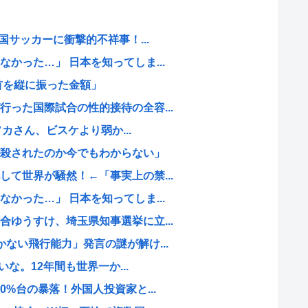
国サッカーに衝撃的不祥事！...
かった…」 日本を知ってしま...
首を縦に振った金額」
った国際試合の性的接待の全容...
ソカさん、ビスケより弱か...
殺されたのか今でもわからない」
て世界が騒然！←「事実上の禁...
かった…」 日本を知ってしま...
ゆうすけ、埼玉県知事選挙に立...
ない飛行能力」発言の謎が解け...
いな。12年間も世界一か...
0%台の暴落！外国人投資家と...