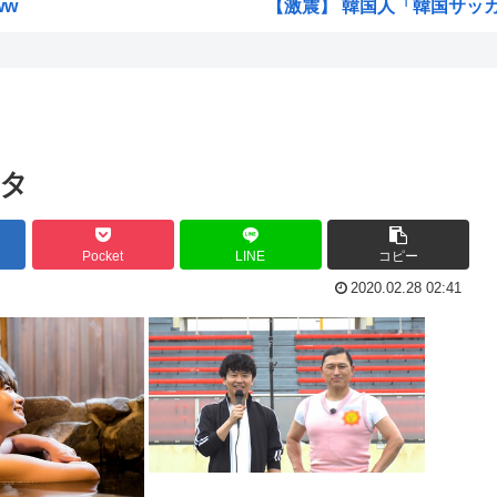
ww
【激震】 韓国人「韓国サッカ
製造...
ジョジョの「ヴァニラアイス」
...
ロールちゃん描いたwww
「週刊少年ジャンプ」 発行部
置き
Zガンダムで一番人気のない
タ
しま...
緊縮財政論者として知られる大
くせ...
海外「日本にはこんな特殊な標
Pocket
LINE
コピー
自民党「日本人56す56す56す
2020.02.28 02:41
熊本地震避難所で高市早苗の
俺に...
露悪系アニメ、定義がよくわ
www
高市早苗「消費税減税の財源
ww...
声優の長谷川育美さんと結婚
れた...
部落民のことお前らの地域っ
ンシ...
中国大使館に侵入した自衛官（