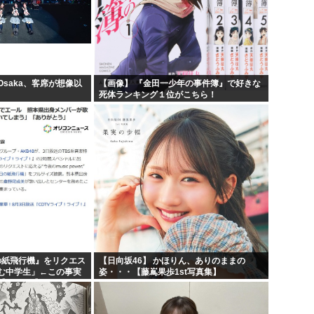
 Osaka、客席が想像以
【画像】 『金田一少年の事件簿』で好きな
死体ランキング１位がこちら！
日の紙飛行機』をリクエス
【日向坂46】 かほりん、ありのままの
む中学生」←この事実
姿・・・【藤嶌果歩1st写真集】
AKB48】