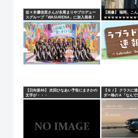
佐々木優佳里さんが永尾まりやプロデュー
【画像】 福岡、こ
スグループ「WASURENA」に加入発表！
ｗｗｗｗｗｗｗｗｗ
現在のグループと兼任へ【元AKB48ゆかる
ん・まりやぎ】
【日向坂46】 次回ひなあい予告にまさかの
【ＧＪ】 クラスに
文字が・・・
ダー格のＡ「なんで
ですか？」先生「背
これも個性なの！差別は