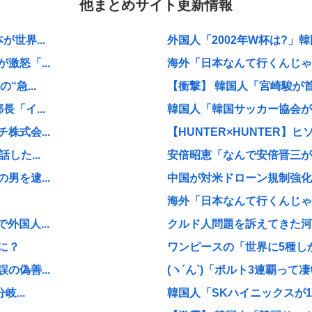
他まとめサイト更新情報
世界...
外国人「2002年W杯は?」韓
怒「...
海外「日本なんて行くんじゃな
急...
【衝撃】 韓国人「宮崎駿が
「イ...
韓国人「韓国サッカー協会が行
式会...
【HUNTER×HUNTER】ヒ
した...
安倍昭恵「なんで安倍晋三が
を逮...
中国が対米ドローン規制強化し
海外「日本なんて行くんじゃな
国人...
クルド人問題を訴えてきた河合
に？
ワンピースの「世界に5種しか
偽善...
(ヽ´ん`)「ボルト3連覇って凄
...
韓国人「SKハイニックスが1