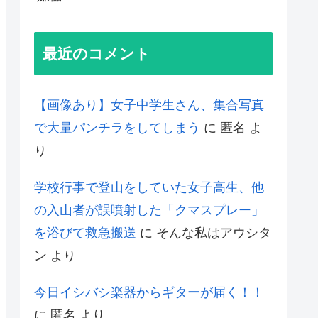
最近のコメント
【画像あり】女子中学生さん、集合写真
で大量パンチラをしてしまう
に
匿名
よ
り
学校行事で登山をしていた女子高生、他
の入山者が誤噴射した「クマスプレー」
を浴びて救急搬送
に
そんな私はアウシタ
ン
より
今日イシバシ楽器からギターが届く！！
に
匿名
より