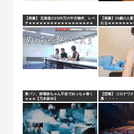
【画像あり】土方系アイドル、女子高生の間で大人気にな
【衝撃】ケンドーコバヤシ、新型コロナ感染で謎の後遺症
【画像】 北海道の1500万の中古物件、レベ
【画像】24歳の人
チｗｗｗｗｗｗｗｗｗｗｗｗｗｗｗｗｗｗ
れるｗｗｗｗｗｗｗ
【高市】ウクライナのイベント「徴兵拉致」がこれ。もれ
ｗｗ
【画像】このボケて、破壊力ありすぎてクッソワロタ
東パソ、林瑠奈ちゃん不在でめっちゃ巻く
【悲報】 コロナワ
ｗｗｗ【乃木坂46】
果・・・・