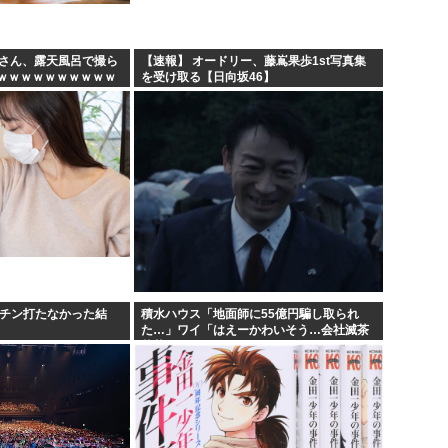
って...
海外「ディズニーがゴミのよう
続く...
今期アニメの評価、ついに固
妻さん、露天風呂で撮ら
【速報】 オードリー、藤嶌果歩1st写真集
ｗｗｗｗｗｗｗｗｗｗ
を受け取る【日向坂46】
なく...
韓国人「韓国サッカー協会W杯
www
「味方のふりをしてたが、実は
クチン打たなかった結
積水ハウス「地面師に55億円騙し取られ
た…」ワイ「はえーかわいそう…会社滅茶
苦茶やろなぁ」→