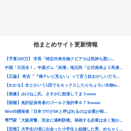
他まとめサイト更新情報
【予算100万】 市長「特定外来生物クビアカは気持ち悪い...
中国「大洪水！」中国ダム「決壊」地元民「公式発表より死者...
【正論】 有吉「『俺テレビ見ない』って言う奴おかしいだろ...
【わかる】女とかいう1回でもセックスしたらちょろい生物w...
【画像】みけねこ氏、さすがに怒張してまうwww
【朗報】免許証保有者のゴールド免許率６７％www
Win95開発者「日本でITが3Kと呼ばれるのは企業が根...
専門家「大阪府警、完全に過剰防衛。発砲する必要は全く無か...
【悲報】大学生の頃に出会った小学生と結婚した男、めちゃく...