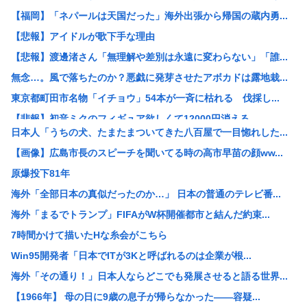
【福岡】「ネパールは天国だった」海外出張から帰国の蔵内勇...
【悲報】アイドルが歌下手な理由
【悲報】渡邊渚さん「無理解や差別は永遠に変わらない」「誰...
無念…。風で落ちたのか？悪戯に発芽させたアボカドは露地栽...
東京都町田市名物「イチョウ」54本が一斉に枯れる 伐採し...
【悲報】初音ミクのフィギュア欲しくて12000円消える
日本人「うちの犬、たまたまついてきた八百屋で一目惚れした...
【悲報】ハズレのフードコートに必ずある店
【画像】広島市長のスピーチを聞いてる時の高市早苗の顔ww...
【悲報】史上最強の一発屋←←←←←思い浮かんだアーティス...
原爆投下81年
【画像】あのちゃん、最新の太ももがあまりにもシコすぎる件
海外「全部日本の真似だったのか…」 日本の普通のテレビ番...
【画像】後藤真希(39)さんの美貌、さすがに限界突破して...
海外「まるでトランプ」FIFAがW杯開催都市と結んだ約束...
パッパ「飯食ったら皿ぐらい下げろや」ワイ「働いてるってだ...
7時間かけて描いたHな糸会がこちら
オタクの婚カツパーティー行ってきたぞ
Win95開発者「日本でITが3Kと呼ばれるのは企業が根...
世界初の超伝導量子熱機関…燃料もピストンもない量子エンジ...
海外「その通り！」日本人ならどこでも発展させると語る世界...
【株式投資】 韓国で「真夏の世の夢」崩壊、若者中心に多く...
【1966年】 母の日に9歳の息子が帰らなかった——容疑...
涼しい「冷感敷きパッド」を気に入った猫さん、”友達”をヨ...