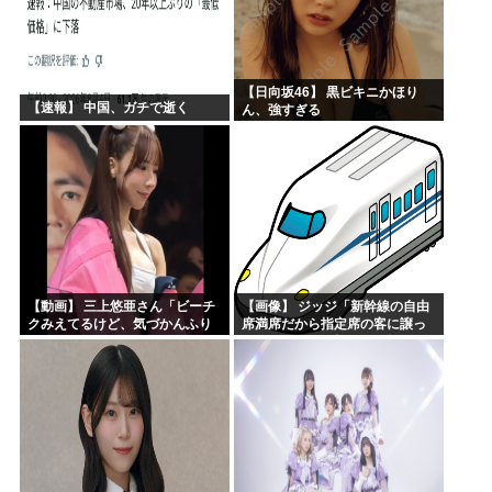
【日向坂46】 黒ビキニかほり
【速報】 中国、ガチで逝く
ん、強すぎる
【動画】 三上悠亜さん「ビーチ
【画像】 ジッジ「新幹線の自由
クみえてるけど、気づかんふり
席満席だから指定席の客に譲っ
しとこ」
てもらうか」→拒否され怒りの
投稿ｗｗｗ