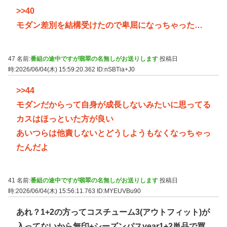
>>40
モダン差別を結構受けたので卑屈になっちゃった…
47 名前:
番組の途中ですが翡翠の名無しがお送りします
投稿日
時:2026/06/04(木) 15:59:20.362
ID:nSBTia+J0
>>44
モダンだからって自身が成長しないみたいに思ってる
カスはほっといた方が良い
あいつらは他責しないとどうしようもなくなっちゃっ
たんだよ
41 名前:
番組の途中ですが翡翠の名無しがお送りします
投稿日
時:2026/06/04(木) 15:56:11.763
ID:MYEUVBu90
あれ？1+2の方ってコスチューム3(アウトフィット)が
入ってないから無印+シーズンパスyear1+2単品で買