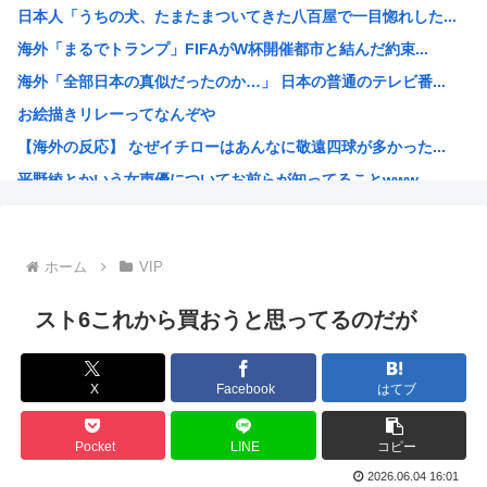
日本人「うちの犬、たまたまついてきた八百屋で一目惚れした...
ベトナム人「腹減ったし日本人の家強盗して居合わせた奴殺す...
海外「まるでトランプ」FIFAがW杯開催都市と結んだ約束...
【公開処刑】右３が強すぎて周りがモブにしか見えない女子の...
海外「全部日本の真似だったのか…」 日本の普通のテレビ番...
PCビデカのメモリは16GB積んでないと人間扱いされない...
お絵描きリレーってなんぞや
【元TOKIO】長瀬智也が“スネハラ”を謝罪「女性の方々...
【海外の反応】 なぜイチローはあんなに敬遠四球が多かった...
【愕然】中学ワイ「また学年1位、ね…」周り「すげえ！東大...
平野綾とかいう女声優についてお前らが知ってることwww
【画像あり】宇垣美里「学生時代は全然モテなかったです」⇒...
みいちゃんと山田さんの漫画の作者なんでこんなに嫌われてる...
高市早苗「日銀に国債買わせて財源確保よ」
ホーム
VIP
声優の長谷川育美さんと結婚したいんやが?
韓国人「イジョンフ本日の全米が呆れる守備エラーを見てくだ...
スト6これから買おうと思ってるのだが
高市早苗さん、熊本避難所までいって謎の顔面ライトアップシ...
海外「日本のアニメがここまで泣けるなんて…！」海外のアニ...
X
Facebook
はてブ
下手うまな絵師の顔の描き方大体これ
ひなこのーと作者、ついに一線を超える
Pocket
LINE
コピー
高市早苗と面会した熊本県氷川町の至れり尽くせり島田博行さ...
2026.06.04 16:01