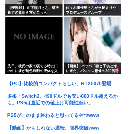
【櫻坂46】 山下瞳月さん、破天
佐々木優佳里さんが永尾まりや
荒すぎる生き方がこちら
プロデュースグループ
「WASURENA」に加入発表！
現在のグループと兼任へ【元
AKB48ゆかるん・まりやぎ】
先日、彼氏の家で寝てる時に口
【画像】 パッパ「妻と子供と海
の中に彼が無色透明の液体を入
に来た」パシャ←想像の200倍は
れようとした。ビックリして起
神々しくて草
きた私に彼が…
【PC】比較的コンパクトらしい、RTX5070登場
多根「Switch2、499ドルでも安い800ドル超えるか
も。PS5は直近での値上げ可能性低い」
PS5がこのまま終わると思ってるやつwww
【動画】かもしれない運転、限界突破www