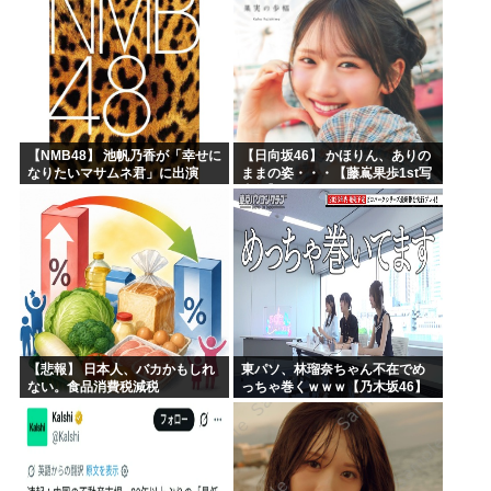
【NMB48】 池帆乃香が「幸せに
【日向坂46】 かほりん、ありの
なりたいマサムネ君」に出演
ままの姿・・・【藤嶌果歩1st写
真集】
【悲報】 日本人、バカかもしれ
東パソ、林瑠奈ちゃん不在でめ
ない。食品消費税減税
っちゃ巻くｗｗｗ【乃木坂46】
（8%→1%）に93.2%の国民が
賛成してしまう