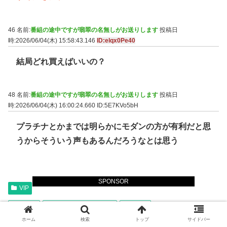
46 名前:
番組の途中ですが翡翠の名無しがお送りします
投稿日
時:2026/06/04(木) 15:58:43.146
ID:elqx0Pe40
結局どれ買えばいいの？
48 名前:
番組の途中ですが翡翠の名無しがお送りします
投稿日
時:2026/06/04(木) 16:00:24.660
ID:5E7KVo5bH
プラチナとかまでは明らかにモダンの方が有利だと思
うからそういう声もあるんだろうなとは思う
SPONSOR
VIP
ゲーム
ストリートファイター
格ゲー
ホーム
検索
トップ
サイドバー