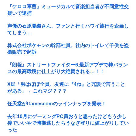
『ケロロ軍曹』ミュージカルで音楽担当者が不同意性交
疑いで逮捕
声優の石原夏織さん、ファンと行くハワイ旅行を企画し
てしまう…
株式会社ポケモンの幹部社員、社内のトイレで子供を盗
撮販売で起訴
『朗報』ストリートファイター6,最新アプデで神バラン
スの最高環境に仕上がり大絶賛される…！！
X民「男はほぼ全員、友達に『4ね』と冗談で言うこと
がある」 ←これマジ？？？
任天堂がGamescomのラインナップを発表！
去年10月にゲーミングPC買おうと思ったけどもう少し
後でいいやで時期逃したらうなぎ登りに値上がりしてい
った