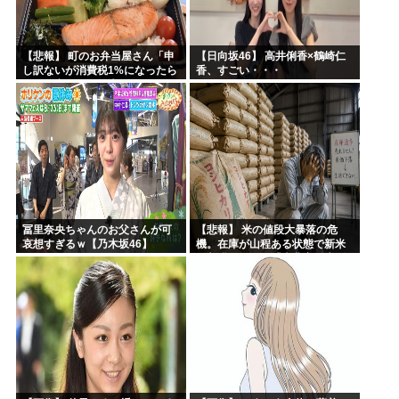
【悲報】 町のお弁当屋さん「申
【日向坂46】 高井俐香×鶴崎仁
し訳ないが消費税1%になったら
香、すごい・・・
その分商品代を値上げするわ」
冨里奈央ちゃんのお父さんが可
【悲報】 米の値段大暴落の危
哀想すぎるｗ【乃木坂46】
機。在庫が山程ある状態で新米
の収穫始まる。「米農家が生活
できない」