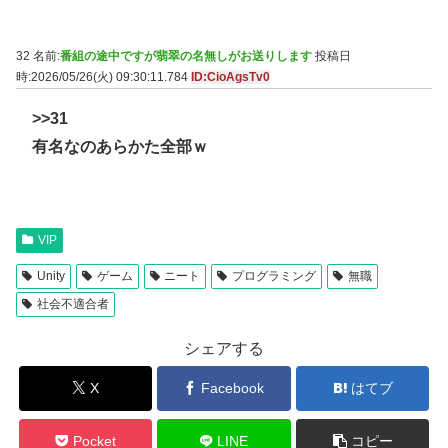
32 名前:
番組の途中ですが翡翠の名無しがお送りします
投稿日
時:2026/05/26(火) 09:30:11.784
ID:CioAgsTv0
>>31
有名なのあらかた全部ｗ
VIP
Unity
ゲーム
ニート
プログラミング
無職
社会不適合者
シェアする
X
Facebook
はてブ
Pocket
LINE
コピー