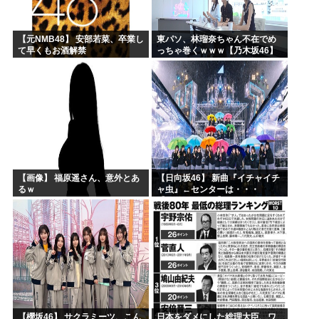
【元NMB48】 安部若菜、卒業し
東パソ、林瑠奈ちゃん不在でめ
て早くもお酒解禁
っちゃ巻くｗｗｗ【乃木坂46】
【画像】 福原遥さん、意外とあ
【日向坂46】 新曲『イチャイチ
るｗ
ャ虫』←センターは・・・
【18thシングル】
【櫻坂46】 サクラミーツ、こん
日本をダメにした総理大臣、ワ