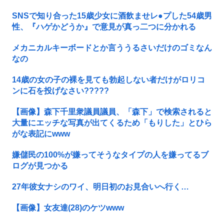
SNSで知り合った15歳少女に酒飲ませレ●プした54歳男
性、『ハゲかどうか』で意見が真っ二つに分かれる
メカニカルキーボードとか言ううるさいだけのゴミなん
なの
14歳の女の子の裸を見ても勃起しない者だけがロリコ
ンに石を投げなさい?????
【画像】森下千里衆議員議員、「森下」で検索されると
大量にエッチな写真が出てくるため「もりした」とひら
がな表記にwww
嫌儲民の100%が嫌ってそうなタイプの人を嫌ってるブ
ログが見つかる
27年彼女ナシのワイ、明日初のお見合いへ行く…
【画像】女友達(28)のケツwww