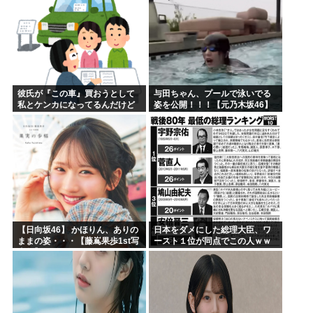
彼氏が『この車』買おうとして
与田ちゃん、プールで泳いでる
私とケンカになってるんだけど
姿を公開！！！【元乃木坂46】
ｗｗｗｗｗｗ
【日向坂46】 かほりん、ありの
日本をダメにした総理大臣、ワ
ままの姿・・・【藤嶌果歩1st写
ースト１位が同点でこの人ｗｗ
真集】
ｗｗｗｗ