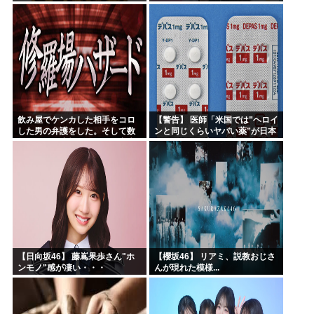
飲み屋でケンカした相手をコロ
【警告】 医師「米国では”ヘロイ
した男の弁護をした。そして数
ンと同じくらいヤバい薬”が日本
年後、因果応報を思わせる出来
では平気で処方されてる」
事が…
【日向坂46】 藤嶌果歩さん"ホ
【櫻坂46】 リアミ、説教おじさ
ンモノ"感が凄い・・・
んが現れた模様...