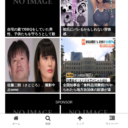
自宅の庭でBBQをしていた男
彼氏にバレるかもしれない背徳
性、子供たちを守ろうとして殺
感
害されてしまう
佐藤二朗（さとじろ）、撮影中
全国知事会「食料品消費税1%や
止www
られたら地方自治体の財源が逼
迫してしまう 」…この流れ地方
税増税するしかないよ、もう
SPONSOR
ホーム
検索
トップ
サイドバー