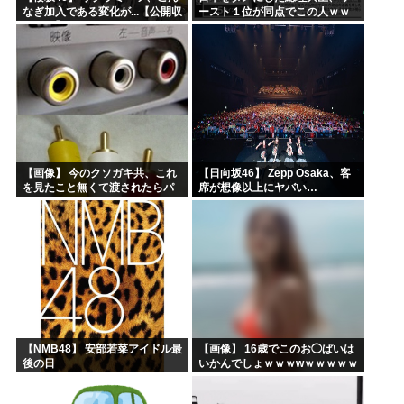
なぎ加入である変化が...【公開収
ースト１位が同点でこの人ｗｗ
録レポ】
ｗｗｗｗ
【画像】 今のクソガキ共、これ
【日向坂46】 Zepp Osaka、客
を見たこと無くて渡されたらパ
席が想像以上にヤバい…
ニクるらしいｗｗｗｗｗｗｗｗ
ｗｗｗｗｗ
【NMB48】 安部若菜アイドル最
【画像】 16歳でこのお◯ぱいは
後の日
いかんでしょｗｗｗwｗｗｗｗｗ
ｗｗｗ❤