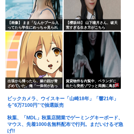
【画像】 まま「なんかプール入
【櫻坂46】 山下瞳月さん、破天
ってたら学生にめっちゃ見られ
荒すぎる生き方がこちら
たw」
出張から帰ったら、嫁の顔が青
賃貸物件を内覧中、ベランダに
ざめていた。俺「一体何があっ
出たら突然ゾワッと両腕に鳥肌
たんだ？」嫁「…」→子供たち
が出た。「やっぱりこの部屋嫌
に話を聞くと…
だ」と思った瞬間、体が前にド
ビックカメラ、ウイスキー「山崎18年」「響21年」
ンッと突き飛ばされて…
を”6万7100円”で抽選販売
秋葉、「MDL」秋葉店開業でゲーミングキーボード、
マウス、先着1000名無料配布で行列。まだいけるぞ急
げ!!