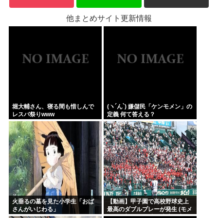
他まとめサイト更新情報
堀大輔さん、寝る間も惜しんで
(ヽ´ん`) 嫌儲民「ケンモメン」の
レスバ祭りwww
定義 何て答える？
火垂るの墓を見た小学生「おば
【動画】甲子園で高校野球史上
さんがいじわる」
最高のダブルプレーが発生 (モメ
ンらの想像の25倍は史上最高)こ