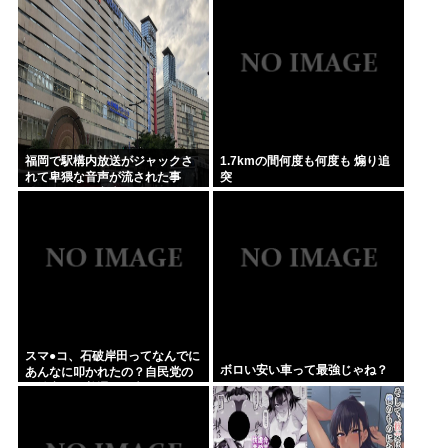
れもうプロ野球超えてるだろ…
福岡で駅構内放送がジャックさ
1.7kmの間何度も何度も 煽り追
れて卑猥な音声が流された事
突
件、やはり元音声は動ありの動
画だった
スマ●コ、石破岸田ってなんでに
ボロい安い車って最強じゃね？
あんなに叩かれたの？自民党の
政治家だし普通に保守じゃん