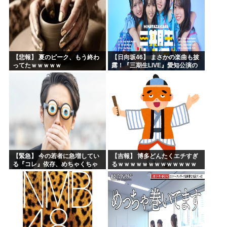
【悲報】 夏のピーク、もう終わ
【日向坂46】 まさかの楽曲も披
ってたｗｗｗｗｗ
露！『三期生LIVE』愛知公演の
レポがこちら
【緊急】 今の若者に急増してい
【吉報】 博多どんたくエチすぎ
る『コレ』依存、めちゃくちゃ
るｗｗｗｗｗｗｗｗｗｗｗｗｗ
深刻な模様w w w w w w w w w w
ｗｗ