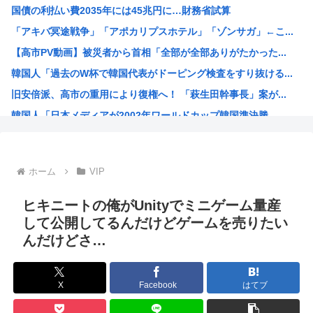
国債の利払い費2035年には45兆円に…財務省試算
世界のケイスケ・ホンダ「ラーメン700円は安すぎる！20...
「アキバ冥途戦争」「アポカリプスホテル」「ゾンサガ」←こ...
【悲報】人気アニメ「メイドインアビス」、主題歌にVTub...
【高市PV動画】被災者から首相「全部が全部ありがたかった...
【緊急高市速報】ガス警報器、受注停止。
韓国人「過去のW杯で韓国代表がドーピング検査をすり抜ける...
【熊本地震】イオンモール熊本 従業員の避難誘導で、社内規...
旧安倍派、高市の重用により復権へ！ 「萩生田幹事長」案が...
わいせつな行為疑いで逮捕 エジプト国籍の男性を不起訴処分...
韓国人「日本メディアが2002年ワールドカップ韓国準決勝...
海外「海外発祥なのに、今では日本で定着してるものって何？...
福岡県議会「みかじめ料」自民党県議団の幹部から約2000...
大人気声優水瀬いのりさんのX乗っ取り事件、いまだに未解決
ホーム
VIP
15歳少女に性的暴行した54歳、明らかにケンモメン
【海外の反応】 アルゼンチン協会、FIFA会長に確固たる...
ヒキニートの俺がUnityでミニゲーム量産
ジャンポケ斉藤の弁護士「ロケバスには運転手いた。常識的に...
して公開してるんだけどゲームを売りたい
んだけどさ…
「飯塚幸三は上級国民だから逮捕されない」は間違いだった…...
ジョジョ3部のスタンド、パワーが色々おかしいwww
高市早苗が全裸でガニ股オ●ニーしてる動画 or 高市早苗...
X
Facebook
はてブ
海外「日本人はなんて気高いんだ！」 英高級紙も驚愕した極...