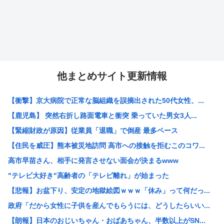
他まとめサイト更新情報
【衝撃】京大病院で正常な脳組織を誤摘出された50代女性、...
【鹿児島】 突然右折し路面電車と衝突 乗っていた男女3人...
【緊縮財政が原因】従業員「退職」で倒産 最多ペース
【住民を威圧】熊本被災地訪問 高市への接触を拒むこのコワ...
高市早苗さん、相手に発言させない面会が決まるwww
"テレビ大好き"高齢者の「テレビ離れ」が始まった
【悲報】お盆下り、安定の地獄絵図ｗｗｗ「休み」って何だっ...
政府「だから女性に子供を産んでもらうには、どうしたらいい...
【朗報】日本のおじいちゃん・おばあちゃん、半数以上がSN...