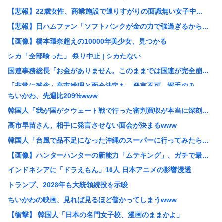
【悲報】22歳女性、商業施設で通りすがりの面識無い女子中...
【悲報】日ハムファン「ソフトバンクが金の力で強過ぎるから...
【画像】橋本環奈超えの10000年美少女、見つかる
シカ「全部喰った」 祭り中止 | シカたない
国連事務総長「お金がありません。このままでは国連が完全崩...
「非常に残念」高市総理と面会決定も…発言不可、握手のみ ...
ちいかわ、先週比209%www
大阪の花火大会、民度がレベチwww
韓国人「我が国がクウェート戦で行った審判買収が本当に深刻...
［社説］永住厳格化で外国人の定着意欲をそぐな
高市早苗さん、相手に発言させない面会が決まるwww
KーPOPアイドル、「BABYMONSTER」「ILLI...
韓国人「台風で品不足になった沖縄のスーパーに行ってみたら...
【画像】久保πボインボイン
【画像】ハンターハンターの新能力「ムテキング」、ガチで最...
ドイツ、猛暑による死者が9600人に
インドネシアに「ドラえもん」16人 日本アニメの影響浸透
【NASA開発】3,980円の冷感ポンチョ、-15℃の謳...
トランプ、2028年も大統領続投を示唆
【悲報】わいの婚約者の実家、キチゲエすぎて破談寸前
ちいかわの映画、見れば見るほど儲かってしまうwww
【イオンモール熊本】 一転して話が変わってくる「従業員の...
【衝撃】 韓国人「日本の名門女子校、漫画のままかよ」
人んちで宅飲みワイ「ゴムある？」家主の女さん「はぁ？！」...