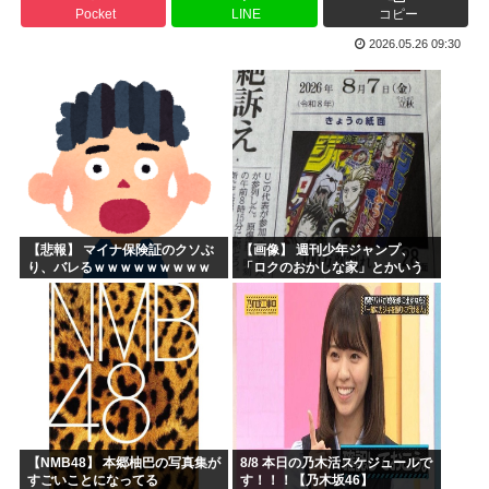
Pocket
LINE
コピー
海外「子宮頸部には神経がないので痛みは感じませんよ」医者...
2026.05.26 09:30
【愛知・長久手市】ジブリパークに新施設誕生へ 「風の谷の...
ちいかわのモモンガ、逝く模様
4時だから窓から4回安倍晋三連呼した
【画像】今期の覇権アニメが『天幕シャドウガール』に決まっ...
トランプの支持率低迷中の共和党、中間選挙では「民主党はも...
【悲報】 マイナ保険証のクソぶ
【画像】 週刊少年ジャンプ、
り、バレるｗｗｗｗｗｗｗｗｗ
「ロクのおかしな家」とかいう
微妙な漫画を巻頭カラーにした
せいで100万部切る
【NMB48】 本郷柚巴の写真集が
8/8 本日の乃木活スケジュールで
すごいことになってる
す！！！【乃木坂46】