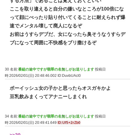
する方法」であることは覚えておくといい
ここを取り違えると自分の嫌いなところが100倍にな
って顔にべったり貼り付いてくることに耐えられず爆
速でメンタル壊して廃人になるぞ
お前はうすらデブだ、女になったら臭そうなうすらデ
ブになって周囲に不快感をブリ撒けるぞ
30 名前:
番組の途中ですが翡翠の名無しがお送りします
投稿日
時:2026/02/01(日) 20:48:46.002
ID:DuvbUAcl0
ボーイッシュ女の子かと思ったらオスガキかよ
豆乳飲みまくってアナニーしまくれ
34 名前:
番組の途中ですが翡翠の名無しがお送りします
投稿日
時:2026/02/01(日) 20:49:41.649
ID:Uf5+2rZb0