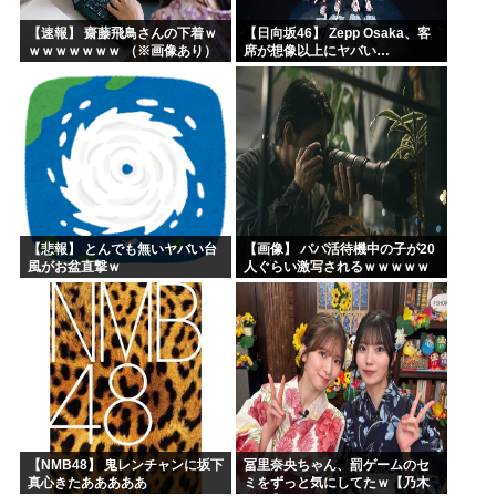
【速報】 齋藤飛鳥さんの下着ｗ
【日向坂46】 Zepp Osaka、客
ｗｗｗｗｗｗｗ （※画像あり）
席が想像以上にヤバい…
【悲報】 とんでも無いヤバい台
【画像】 パパ活待機中の子が20
風がお盆直撃ｗ
人ぐらい激写されるｗｗｗｗｗ
ｗｗｗｗｗｗ
【NMB48】 鬼レンチャンに坂下
冨里奈央ちゃん、罰ゲームのセ
真心きたあああああ
ミをずっと気にしてたｗ【乃木