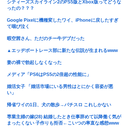
シティーズスカイライン2のPS5版とXbox版ってどうな
ったの？？？
Google Pixelに機種変したワイ、iPhoneに戻したすぎ
て咽び泣く
暇空茜さん、ただのチー牛デブだった
▲エッヂボートレース部に新たな伝説が生まれるwww
妻の裸で勃起しなくなった
メディア「PS6はPS5の2倍超の性能に」
婚活女子 「婚活市場にいる男性はとにかく容姿が悪
い」
帰省ワイの1日、犬の散歩→パチスロ これしかない
専業主婦の嫁(28) 結婚したとき仕事辞めて以降働く気が
まったくない 子作りも拒否←こいつの率直な感想www