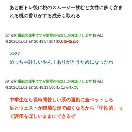
あと筋トレ後に桃のスムージー飲むと女性に多く含ま
れる桃の香りがする成分も取れる
32 名前:
番組の途中ですが翡翠の名無しがお送りします
投稿日
時:2026/02/01(日) 20:48:57.204
ID:Uf5+2rZb0
>>27
めっちゃ詳しいやん！ありがとうためになったわ
29 名前:
番組の途中ですが翡翠の名無しがお送りします
投稿日
時:2026/02/01(日) 20:48:23.500
ID:Q/nel4XO0
中学生なら長時間苦しい系の運動に全ベットしろ
足とウェストが綺麗な形で細くなるから「中性的」っ
て評価をほしいままにできるぞ