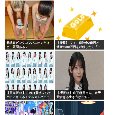
坂46】
元温泉ピンクコンパニオンだけ
【衝撃】 ワイ、保険金2億円と
ど、質問ある？
遺産6000万円を相続したら「こ
う」なった・・・
【日向坂46】 これは贅沢... バチ
【櫻坂46】 山下瞳月さん、破天
バチにキメるモデルメンバーこ
荒すぎる生き方がこちら
ちら