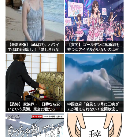
【最新画像】 tuki.(17)、ハワイ
【質問】 ゴールデンに冠番組を
でほぼ全部出し！「隠しきれな
持つ女アイドルがいないのは何
い美貌」とSNSざわつく
故なのか？
【恐怖】 家族葬・一日葬なら安
中国政府「台風１３号に三峡ダ
いという風潮、完全に嘘だっ
ムが耐えられない！全開放流し
た・・・・
ろ！」⇒ 下流域の街が壊滅状態
ｗｗｗｗｗ