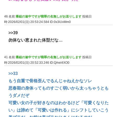
46 名前:
番組の途中ですが翡翠の名無しがお送りします
投稿日
時:2026/02/01(日) 20:53:24.584
ID:0x3iUvMm0
>>39
勿体ない恵まれた体型だな…
41 名前:
番組の途中ですが翡翠の名無しがお送りします
投稿日
時:2026/02/01(日) 20:52:33.246
ID:Q/nel4XO0
>>33
もう自重で骨格歪んでるんじゃねえかなソレ
思春期の身体ってものすごく弱いから太っちゃうとも
うダメだぞ
可愛い女の子が好きなのはわかるけど「可愛くなりた
い」は諦めて「可愛いは作れる」にシフトしていこう