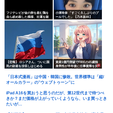
フジテレビが金の卵を産む鶏を
小津玲奈 「すごく久しぶりのプ
自ら絞め殺した模様、社運を賭
ールでした」【乃木坂46】
けたドル箱コンテンツが御蔵入
りになってしまい……
【悲報】 ロシアさん、ついに国
資産1億円突破でFIREの45歳独
民の財産を没収しはじめる
身男性が半年後に仕事復帰を決
意した「1通の通知」
「日本式漫画」は中国・韓国に惨敗。世界標準は「縦/
オールカラー」の”ウェブトゥーン”に
iPad A16を買おうと思うのだが、第12世代まで待つべ
きか？まだ価格が上がっていくようなら、いま買っとき
たいが…