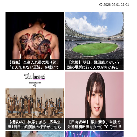
2026.02.01 21:01
海外「日本が正しい！」優しい日本人に甘える外国人に海外が...
海外の反応：韓国在住の日本人インフルエンサーがライブ配信...
韓国人「韓国サッカー協会の性接待報道、海外でも大騒ぎに・...
ルッキズムの奴って自分が年老いて醜くなった時どうすんの？
最近のきらら漫画、オ●ニーシーンがあったりと下品すぎる
百田尚樹「日本保守党アンチ、政策批判ができず俺への個人攻...
【画像】 全身入れ墨の彫り師、
【悲報】 明日、飛田給とかいう
『とんでもない正論』を吐いて
謎の場所に行くんやが何がある
30万再生されてしまうｗｗｗｗ
んや????・・・・・・・・・
ｗｗｗ
【櫻坂46】 神席すぎる... 広島公
【日向坂46】 坂井新奈、単独で
演1日目、終演後の様子がこちら
外番組初出演キタ━(゜∀゜)━!!!!
【全国ツアー2026 What’s
lonesome?】