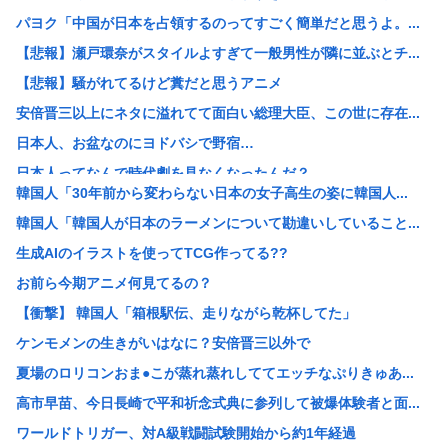
パヨク「中国が日本を占領するのってすごく簡単だと思うよ。...
【悲報】瀬戸環奈がスタイルよすぎて一般男性が隣に並ぶとチ...
【悲報】騒がれてるけど糞だと思うアニメ
安倍晋三以上にネタに溢れてて面白い総理大臣、この世に存在...
日本人、お盆なのにヨドバシで野宿…
日本人ってなんで時代劇を見なくなったんだ？
韓国人「30年前から変わらない日本の女子高生の姿に韓国人...
「原爆はうそ」「放射線の被害はなかった」 信じる若者た...
韓国人「韓国人が日本のラーメンについて勘違いしていること...
高市早苗「食料自給率を限りなく100%に近づけていく」→...
生成AIのイラストを使ってTCG作ってる??
【給与相談】これって待遇いいですか？
お前ら今期アニメ何見てるの？
【悲報】 中国、橋の欄干が強風一発で粉々に 鉄筋ゼロ 当...
【衝撃】 韓国人「箱根駅伝、走りながら乾杯してた」
【画像】高市早苗、広島平和記念式典当日の被爆者との面会を...
ケンモメンの生きがいはなに？安倍晋三以外で
呼び名は100種類以上 「御座候」「回転焼き」「暫」…あ...
夏場のロリコンおま●こが蒸れ蒸れしててエッチなぷりきゅあ...
オタク「オタクは経済を回す！アニメグッズに3万使っちゃお...
高市早苗、今日長崎で平和祈念式典に参列して被爆体験者と面...
中国「大豪雨！」三峡ダム「基礎部分破損」中国「全力放流！...
ワールドトリガー、対A級戦闘試験開始から約1年経過
【衝撃】かーちゃん「軽油満タンで！！」ガソスタ兄ちゃん「...