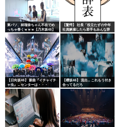
東パソ、林瑠奈ちゃん不在でめ
【驚愕】 社長「役立たずの中年
っちゃ巻くｗｗｗ【乃木坂46】
社員解雇したら若手もみんな辞
めてしまった…」
【日向坂46】 新曲『イチャイチ
【櫻坂46】 流出... これもう付き
ャ虫』←センターは・・・
合ってるだろ
【18thシングル】