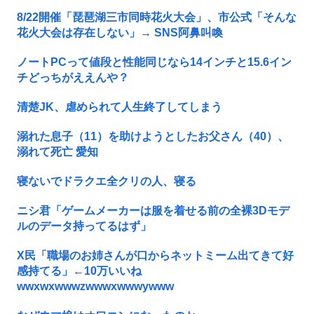
8/22開催「琵琶湖三市同時花火大会」、市公式「そんな
花火大会は存在しない」→ SNS阿鼻叫喚
ノートPCって値段と性能同じなら14インチと15.6イン
チどっちがええんや？
清楚JK、虐められて人生終了してしまう
溺れた息子（11）を助けようとしたお父さん（40）、
溺れて死亡 愛知
寝ないでドラクエ全クリの人、寝る
ニシ君「ゲームメーカーは服を着せる前の全裸3Dモデ
ルのデータ持ってるはず」
X民「職場のお姉さんが口からネットミーム出てきて好
感持てる」←10万いいね
wwxwxwwwzwwwxwwwywww