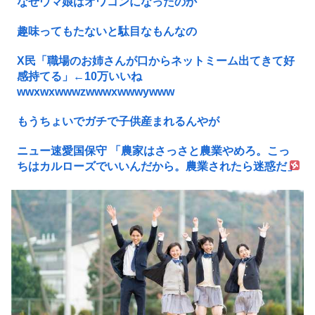
なぜウマ娘はオワコンになったのか
趣味ってもたないと駄目なもんなの
X民「職場のお姉さんが口からネットミーム出てきて好
感持てる」←10万いいね
wwxwxwwwzwwwxwwwywww
もうちょいでガチで子供産まれるんやが
ニュー速愛国保守 「農家はさっさと農業やめろ。こっ
ちはカルローズでいいんだから。農業されたら迷惑だ」