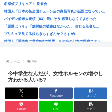
名探偵プリキュア！ 反省会
【朗報】お前らの有益なチャッピー（ChatGPT）の使い...
韓国人「日本の某全国チェーン店の商品写真が話題になってい...
【悲報】お前らの有益なチャッピー(chatGPT)の使い...
バイデン前米大統領（83）死にそう 再選しなくてよかった...
【悲報】ラグビー日本代表、オーストラリアに逆転負け…歴史...
「原爆はうそ」「放射線の被害はなかった」 信じる若者た...
【池袋事故】飯塚幸三、米寿（88歳）の誕生日に「晴れて米...
プリキュア見てる奴らきもすぎんか？さすがに
「原爆投下シーン」がある映画ってある？
韓国人「手術中に震度6強の地震、その時の日本の医療スタッ...
【議論】アメリカ人「原爆を落とさなければ、もっと多くの日...
NARUTOを一巻から最後まで読んでみたけど、これ駄作じ...
ラジコンのキングタイガーでスズメバチの巣に突撃「ハチから...
ホーム
VIP
【衝撃】映画鬼滅の刃の興行収入、407.5億円wwwww...
高市早苗、今週は熊本行ったり広島行ったり大忙しだったので...
今中学生なんだが、女性ホルモンの増やし
海外「凄すぎる！」折り紙と並ぶあの日本の偉大な発明に海外...
方わかる人いる?
尾田栄一郎、ちいかわに嫉妬していたw w w w w w...
「教職員の働き方改革は大事だが」吉村知事が危機感 学力テ...
X
Facebook
はてブ
みいちゃんと山田さん、日本の警察なめすぎで炎上www
「お父さんが私にいくら使おうと、あなたには関係ない」そう...
Pocket
LINE
コピー