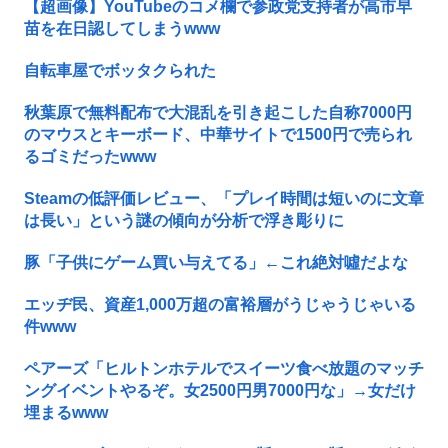
【超画像】YouTubeのコメ欄で参政党支持者が高市早
苗を在日認してしまうwww
自転車屋でボッタクられた
秋葉原で無料配布で大混乱を引き起こした自称7000円
のマウスとキーボード、中華サイトで1500円で売られ
るゴミだったwww
Steamの低評価レビュー、「プレイ時間は短いのに文章
は長い」という謎の傾向が分析で浮き彫りに
豚「子供にゲーム買い与えてる」←これ絶対噓だよな
エッヂ民、資産1,000万超の富裕層がうじゃうじゃいる
件www
ペアーズ「ヒルトンホテルでスイーツ食べ放題のマッチ
ングイベントやるぞ。女2500円男7000円な」→女だけ
埋まるwww