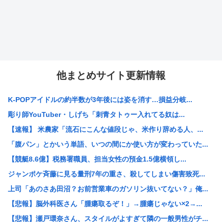
他まとめサイト更新情報
K-POPアイドルの約半数が3年後には姿を消す…損益分岐...
彫り師YouTuber・しげち「刺青タトゥー入れてる奴は...
【速報】 米農家「流石にこんな値段じゃ、米作り辞める人、...
「腹パン」とかいう単語、いつの間にか使い方が変わっていた...
【競艇8.6億】税務署職員、担当女性の預金1.5億横領し...
ジャンポケ斉藤に見る量刑7年の重さ、殺してしまい傷害致死...
上司「あのさあ田沼？お前営業車のガソリン抜いてない？」俺...
【悲報】脳外科医さん「腫瘍取るぞ！」→腫瘍じゃない×2→...
【悲報】瀬戸環奈さん、スタイルがよすぎて隣の一般男性がチ...