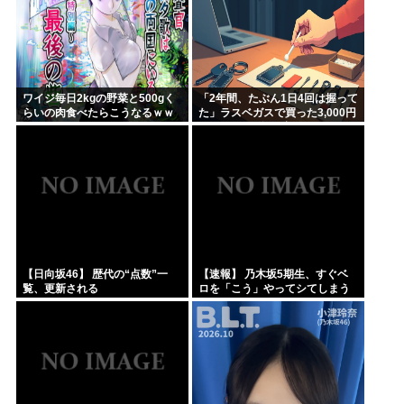
ワイジ毎日2kgの野菜と500gく
「2年間、たぶん1日4回は握って
らいの肉食べたらこうなるｗｗ
た」ラスベガスで買った3,000円
ｗ
のキーホルダーを調べたら
【日向坂46】 歴代の“点数”一
【速報】 乃木坂5期生、すぐベ
覧、更新される
ロを「こう」やってシてしまう
ｗｗｗｗｗｗ