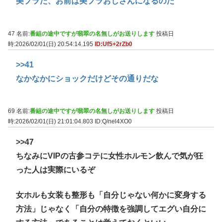
美プラだ、お前は美プラおじさんになるのだ
47 名前:
番組の途中ですが翡翠の名無しがお送りします
投稿日
時:2026/02/01(日) 20:54:14.195
ID:Uf5+2rZb0
>>41
なかなかにショックだけどその通りだな
69 名前:
番組の途中ですが翡翠の名無しがお送りします
投稿日
時:2026/02/01(日) 21:01:04.803
ID:Q/nel4XO0
>>47
ちなみにVIPの古参コテに女性ホルモン飲んで気が狂
った人は実際にいるぞ
女ホルも女装も整形も「自分じゃない何かに変身する
方法」じゃなく「自分の特徴を強調してエグい自分に