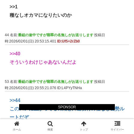
>>1
種なしオカマになりたいのか
44 名前:
番組の途中ですが翡翠の名無しがお送りします
投稿日
時:2026/02/01(日) 20:53:15.401
ID:Uf5+2rZb0
>>40
そういうわけじゃあないんだよ
53 名前:
番組の途中ですが翡翠の名無しがお送りします
投稿日
時:2026/02/01(日) 20:55:21.076
ID:L4PYyTNHa
>>44
SPONSOR
このスレに上がってるの殆ど片道切符の種なし去勢ル
ートだぞ
ホーム
検索
トップ
サイドバー