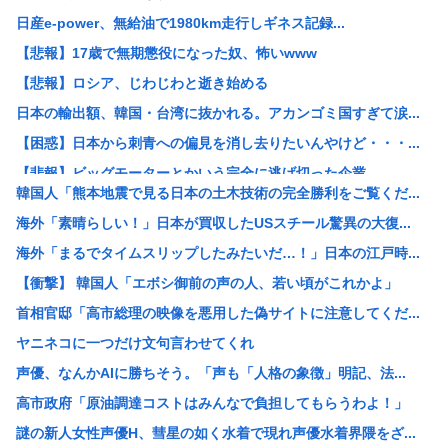
日産e-power、無給油で1980km走行しギネス記録...
【悲報】17歳で無期懲役になった奴、怖いwww
【悲報】ロシア、じわじわと逝き始める
日本の輸出額、韓国・台湾に抜かれる。アカンゴミ国すぎて涙...
【困惑】日本から刺青への偏見を消し去りたいんやけど・・・...
【悲報】ビッグモーターとかいう完全に逃げ切った企業
韓国人「熊本地震で見る日本の土木技術の完全勝利をご覧くだ...
【悲報】女性「性的暴行されました」検事「嘘では？」女性「...
海外「素晴らしい！」日本が買収したUSスチール驚異の大復...
ホリエモン、移民受け入れ反対派の若者にブチギレ→スタジオ...
海外「まるでタイムスリップしたみたいだ…！」日本の江戸時...
【悲報】「米軍を粉砕しろ！」在韓米軍基地に突入した韓国学...
【衝撃】 韓国人「エボシ御前の声の人、若い頃がこれかよ」
税務署員1億円超脱税疑い 詐取金で競艇か、国税当局
首相官邸「高市総理の映像を悪用した偽サイトに注意してくだ...
【動画あり】ミスイタリア地方予選、黒人女性が優勝し炎上
ヤニネコに一つだけ文句言わせてくれ
早めに予約した通路側の席に、見知らぬ母子が。車掌の呼びか...
声優、なんかAIに勝ちそう。「声も「人格の象徴」明記、法...
ショートスリーパーさん「寝たほうがいいのでは？」にブチギ...
高市政府「原油調達コストはみんなで負担してもらうわよ！」
トッモ「ワイ5年かけて500万貯めてん、これで焼き鳥屋や...
謎の新人女性声優H、彗星の如く水着で現れ声優水着界隈をざ...
理容室経営て今から難しい？収入や資金、集客はどれくらい必...