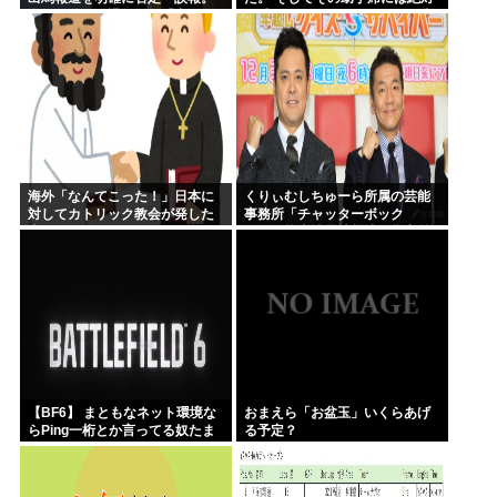
私は政治を引退した」「出な
に乗っていてはいけない人が乗
い」「出ない。変わらない」と
っていた。どうすればいいん
繰り返し強調
だ……..
海外「なんてこった！」日本に
くりぃむしちゅーら所属の芸能
対してカトリック教会が発した
事務所「チャッターボック
声明に海外からコメントが殺到
ス」、熊本地震被災地に災害義
中
援金寄付を発表
【BF6】 まともなネット環境な
おまえら「お盆玉」いくらあげ
らPing一桁とか言ってる奴たま
る予定？
にいるけどマヌケすぎる