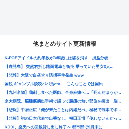
他まとめサイト更新情報
K-POPアイドルの約半数が3年後には姿を消す…損益分岐...
【鹿児島】 突然右折し路面電車と衝突 乗っていた男女3人...
【悲報】大阪で白昼堂々誘拐事件発生 www
国税 ギャンブル脱税パパ活etc..「こんなことでは国民...
【九州名物】鶏刺し食べた医師、全身麻痺へ…「死んだほうが...
京大病院、脳腫瘍摘出手術で誤って腫瘍の無い部位を摘出 脳...
【悲報】中居正広「俺が来たことは内緒だべ」極秘で熊本でボ...
【悲報】初の日本代表で出番なし、福田正博「使わないんだっ...
KDDI、楽天への回線貸し出し終了へ 都市部で9月末に