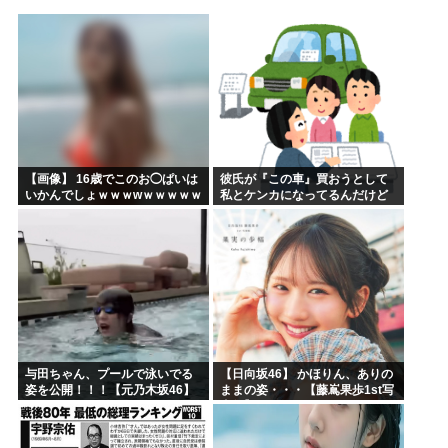
海外「あるある！」日本を旅行した外国人が患う新たな症状「...
韓国が独自開発したと自慢する甘いトマト、実はそこら辺のト...
埼玉川越に突如として「モスク」が自生 外国人「自分たちは...
はっきり言う、プリキュア見た事ない
自民党、古謝玄太の推薦を決定 沖縄県知事選
【映画悲報】日本(ジャップ)の映画界、完全に終わる…現代...
【画像】 16歳でこのお◯ぱいは
彼氏が『この車』買おうとして
いかんでしょｗｗｗwｗｗｗｗｗ
私とケンカになってるんだけど
ｗｗｗ❤
ｗｗｗｗｗｗ
与田ちゃん、プールで泳いでる
【日向坂46】 かほりん、ありの
姿を公開！！！【元乃木坂46】
ままの姿・・・【藤嶌果歩1st写
真集】