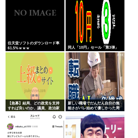
に話そうか
任天堂ソフトのダウンロード率
同人「10円」セール「第3弾」
61.5%ｗｗｗ
【急募】結局、どの政党を支持
新しい職場でだんだん自分の無
すれば良いのか、議員、政治家
能さがバレ始めて優しかった周
は全員悪か
りの人たちが徐々に冷たくなっ
ていく時ってゾクゾクするよな