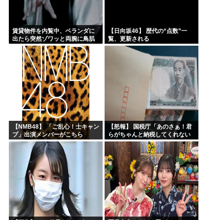
賃貸物件を内覧中、ベランダに
【日向坂46】 歴代の“点数”一
出たら突然ゾワッと両腕に鳥肌
覧、更新される
が出た。「やっぱりこの部屋嫌
だ」と思った瞬間、体が前にド
ンッと突き飛ばされて…
【NMB48】 「ご乱心！士キャン
【怒報】 国税庁「あのさぁ！君
プ」出演メンバーがこちら
らがちゃんと納税してくれない
とこうなっちゃうけどどうす
る？！」←これw w w w w w w w