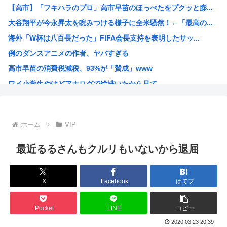
【高市】「フキハラのプロ」高市早苗のほっぺたをプクッと膨...
高市早苗の消費税減税、93%が「賛成」www
大谷翔平が今永昇太を睨みつける様子に全米騒然！←「最高の...
首相官邸、"映え"を意識した高市首相熊本訪問の感動BGM...
海外「W杯は八百長だった」FIFA会長支持を表明したサッ...
【画像】女子高生さん、男に抱かれまくった結果www
例のダンスアニメの作者、ヤバすぎる
【動画】 広島記念公園を追い出された左翼さん、流石にキモ...
高市早苗の消費税減税、93%が「賛成」www
【批判】ラノベ作家（52）「新作ラブコメ書いたぞ！ｗ」X...
ワイ小学生やけどアナログで絵描いたから見て
落合博満の晩年の成績(1991-1998)、ギリ擁護でき...
国家情報局のスパイ通報フォーム、マイクロソフト365だっ...
ハンターハンターのゴンっておるやん
ホーム
VIP
ちいかわのモモンガ、逝きそう
韓国人「韓国に10年間の出場権剥奪や過去ワールドカップ、...
最近るるさんもクルリもいないから退屈
高市首相、出張マッサージへ
アキバ冥途戦争とかいうアニメwww
X
Facebook
はてブ
【画像】小池百合子×高市早苗
【高市】ゴラム(56歳)、女子中学生をナイフで脅し性的暴...
Pocket
LINE
コピー
5ちゃんのどこでもいいけど、日本人の税金使って日本人批判...
2020.03.23 20:39