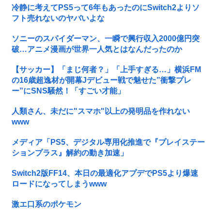
冷静に考えてPS5って6年もあったのにSwitch2よりソ
フト売れないのヤバいよな
ソニーのスパイダーマン、一瞬で興行収入2000億円突
破…アニメ漫画が世界一人気とはなんだったのか
【サッカー】「まじ何者？」「上手すぎる…」横浜FM
の16歳超逸材が開幕Jデビュー戦で魅せた”衝撃プレ
ー”にSNS騒然！「すごい才能」
人類さん、未だに"スマホ"以上の発明品を作れない
www
メディア「PS5、デジタル専用化推進で『プレイステー
ションプラス』解約の動き加速」
Switch2版FF14、本日の最適化アプデでPS5より爆速
ロードになってしまうwww
激エ口系のポケモン