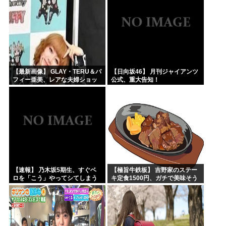
【最新画像】 GLAY・TERU＆パ
【日向坂46】 月刊ジャイアンツ
フィー亜美、レアな夫婦ショッ
公式、重大告知！
トを公開してしまう！
【速報】 乃木坂5期生、すぐベ
【極旨牛鉄板】 吉野家のステー
ロを「こう」やってシてしまう
キ定食1500円、ガチで美味そう
ｗｗｗｗｗｗ
ｗｗｗ