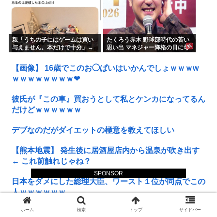
親「うちの子にはゲームは買い
たくろう赤木 野球部時代の苦い
与えません。本だけで十分」→
思い出 マネジャー降格の日に母
結果
が…「何も言えなくて」
【画像】 16歳でこのお◯ぱいはいかんでしょｗｗｗw
ｗｗｗｗｗｗｗｗ❤
彼氏が『この車』買おうとして私とケンカになってるん
だけどｗｗｗｗｗｗ
デブなのだがダイエットの極意を教えてほしい
【熊本地震】 発生後に居酒屋店内から温泉が吹き出す
← これ前触れじゃね？
SPONSOR
日本をダメにした総理大臣、ワースト１位が同点でこの
人ｗｗｗｗｗｗ
ホーム
検索
トップ
サイドバー
【画像】 まま「なんかプール入ってたら学生にめっち