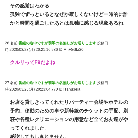
その感覚はわかる
孤独でずっといるとなぜか寂しくないけど一時的に誰
かと時間を過ごしたあとは孤独に感じる現象あるね
26 名前:
番組の途中ですが翡翠の名無しがお送りします
投稿日
時:2020/03/23(月) 20:21:16.986
ID:MnFGSkiS0
クルリってF9だよね
27 名前:
番組の途中ですが翡翠の名無しがお送りします
投稿日
時:2020/03/23(月) 20:23:04.770
ID:lT1hu3eja
お店を貸しきってくれたりパーティー会場やホテルの
予約、移動のための車や新幹線のチケットの手配、別
荘や各種レクリエーションの用意など全てお友達がや
ってくれました。
感謝してもしきれません。