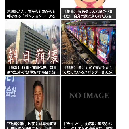
東浩紀さん、右からも左からも
【動画】 移民受け入れ派のパヨ
叩かれる「ポジショントークを
おば、自分の家に来られたら全
しないからこそ信頼できる」と
力で拒否るｗｗｗｗｗｗｗｗｗ
擁護されるwww
ｗｗｗ
【無双】 維新・藤田代表、朝日
【悲報】 負けすぎて頭がおかし
新聞記者の“誘導質問”を痛烈論
くなっているスロッターさんが
破する記者会見動画がネットで
発見される…
大反響ｗｗｗｗｗ
下地幹郎氏、昨夜 沖縄県知事選
ドライブ中、後続車に追突され
出馬報道を明確に否定「誤報。
た。 そしてその助手席には絶対