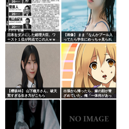
日本をダメにした総理大臣、ワ
【画像】 まま「なんかプール入
ースト１位が同点でこの人ｗｗ
ってたら学生にめっちゃ見られ
ｗｗｗｗ
たw」
【櫻坂46】 山下瞳月さん、破天
出張から帰ったら、嫁の顔が青
荒すぎる生き方がこちら
ざめていた。俺「一体何があっ
たんだ？」嫁「…」→子供たち
に話を聞くと…