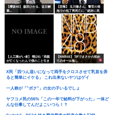
【櫻坂46】 森田ひかる、近日解
【悲報】 玉川徹さん、警官の発
禁...
泡での包丁男死亡に「絶対に死
刑にならない罪なのに警察が死
刑にした！」 → 元警官のマジレ
スがコチラ → ………
【人工障がい者】 甥(28)「両親
【NMB48】 TIFでまさかの初め
が亡くなったんで僕のこと引き
てのオール無し
取ってほしいんですけど！」な
んでいい年したヒキニートを引
X民「四つん這いになって両手をクロスさせて乳首を弄
き取らなきゃいけないんだ...
ると簡単にイケる」 これ出来ないヤツはゲイ
一人称が「"ボク"」の女の子いるでしょ
ヤフコメ民の56%「この一年で給料が下がった」一体ど
んな仕事してんだよこいつら！？