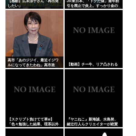
【感動】広末涼子さん「再出発
JR東日本、「トクだ値」通年割
したい」
引を廃止で炎上。すっかり金の
亡者と成り下がったな
高市「あのジジイ、最近イジワ
【動画】チー牛、リア凸される
ルになってきたわね」高市政
権、ついに麻生切り！嫌儲はど
っちにつくの
【スクリプト負けてて草w】
『ヤニねこ』新海誠、水島努、
「色々勉強した結果、理系以外
綾辻行人らクリエイターが絶賛
はエラー品だと気付いた【ガ
過激描写はBPOでも議論に
チ】」について、もっと具体的