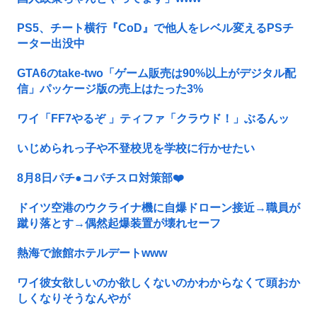
PS5、チート横行『CoD』で他人をレベル変えるPSチ
ーター出没中
GTA6のtake-two「ゲーム販売は90%以上がデジタル配
信」パッケージ版の売上はたった3%
ワイ「FF7やるぞ 」ティファ「クラウド！」ぶるんッ
いじめられっ子や不登校児を学校に行かせたい
8月8日パチ●コパチスロ対策部❤️
ドイツ空港のウクライナ機に自爆ドローン接近→職員が
蹴り落とす→偶然起爆装置が壊れセーフ
熱海で旅館ホテルデートwww
ワイ彼女欲しいのか欲しくないのかわからなくて頭おか
しくなりそうなんやが