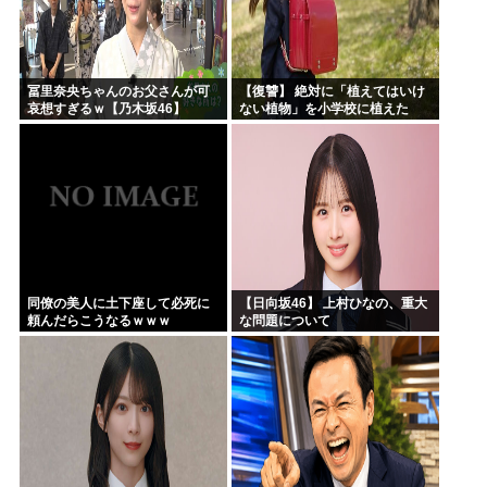
冨里奈央ちゃんのお父さんが可
【復讐】 絶対に「植えてはいけ
哀想すぎるｗ【乃木坂46】
ない植物」を小学校に植えた
→20年経って見に行くと…
「！？」衝撃の光景が・・・
同僚の美人に土下座して必死に
【日向坂46】 上村ひなの、重大
頼んだらこうなるｗｗｗ
な問題について