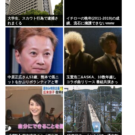
大学生、スカウト行為で逮捕さ
イチローの晩年(2011-2019)の成
れまくる
績、流石に擁護できないwww
中居正広さん53歳、熊本で黒ニ
玉置浩二&ASKA、10数年越し
ットをかぶりボランティアと寄
コラボ曲リリース 番組共演きっ
付をしている模様
かけで実現…同い年盟友の完全
合作