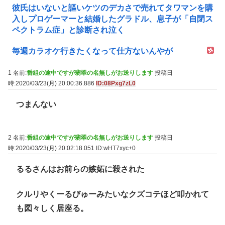
彼氏はいないと謳いケツのデカさで売れてタワマンを購
入しプロゲーマーと結婚したグラドル、息子が「自閉ス
ペクトラム症」と診断され泣く
毎週カラオケ行きたくなって仕方ないんやが
1 名前:
番組の途中ですが翡翠の名無しがお送りします
投稿日
時:2020/03/23(月) 20:00:36.886
ID:08Pxg7zL0
つまんない
2 名前:
番組の途中ですが翡翠の名無しがお送りします
投稿日
時:2020/03/23(月) 20:02:18.051
ID:wHT7xyc+0
るるさんはお前らの嫉妬に殺された
クルリやくーるびゅーみたいなクズコテほど叩かれて
も図々しく居座る。