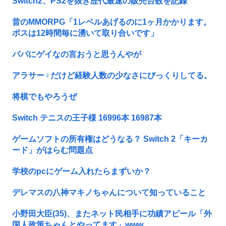
Switch2、PS2を抜き歴代最速の販売台数を記録
昔のMMORPG「1レベルあげるのに1ヶ月かかります。
ボスは12時間毎に湧いて取り合いです」
パパにゲイなの言おうと思うんやが
アラサー♀だけど経験人数の少なさにびっくりしてる。
将棋でもやろうぜ
Switch テニスの王子様 16996本 16987本
ゲームソフトの所有権はどうなる？ Switch 2「キーカ
ード」がはらむ問題点
学校のpcにゲーム入れたらまずいか？
デレマスの八神マキノちゃんについて知っていること
小野田大臣(35)、またネット民相手に功績アピール「外
国人政策ちゃんとやってます」www