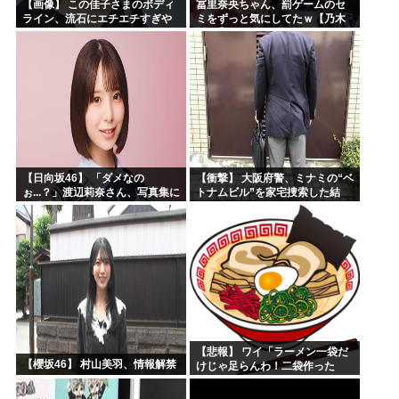
【画像】 この佳子さまのボディ
冨里奈央ちゃん、罰ゲームのセ
ライン、流石にエチエチすぎや
ミをずっと気にしてたｗ【乃木
ろ！
坂46】
【日向坂46】 「ダメなの
【衝撃】 大阪府警、ミナミの“ベ
ぉ...？」渡辺莉奈さん、写真集に
トナムビル”を家宅捜索した結
興味津々
果・・・・・・
【悲報】 ワイ「ラーメン一袋だ
【櫻坂46】 村山美羽、情報解禁
けじゃ足らんわ！二袋作った
ろ！」→結果ｗｗｗ