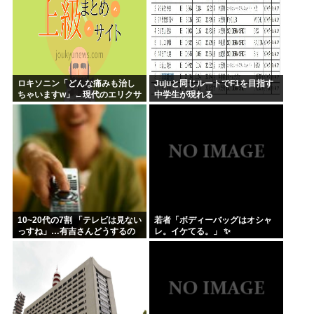
ロキソニン「どんな痛みも治し
Jujuと同じルートでF1を目指す
ちゃいますw」←現代のエリクサ
中学生が現れる
ーやろ…
10~20代の7割 「テレビは見ない
若者「ボディーバッグはオシャ
っすね」…有吉さんどうするの
レ。イケてる。」 ✨
これ