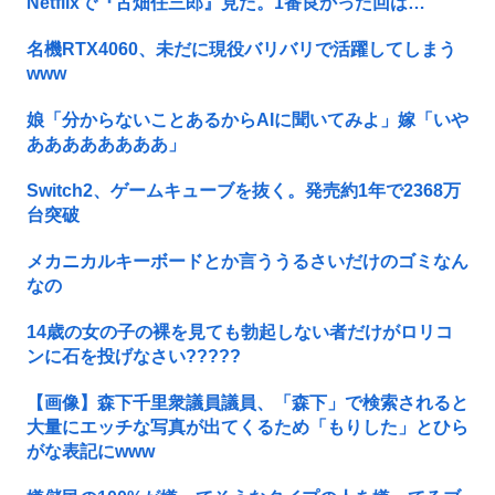
Netflixで『古畑任三郎』見た。1番良かった回は…
名機RTX4060、未だに現役バリバリで活躍してしまう
www
娘「分からないことあるからAIに聞いてみよ」嫁「いや
ああああああああ」
Switch2、ゲームキューブを抜く。発売約1年で2368万
台突破
メカニカルキーボードとか言ううるさいだけのゴミなん
なの
14歳の女の子の裸を見ても勃起しない者だけがロリコ
ンに石を投げなさい?????
【画像】森下千里衆議員議員、「森下」で検索されると
大量にエッチな写真が出てくるため「もりした」とひら
がな表記にwww