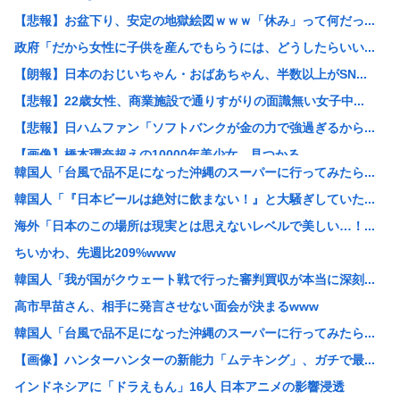
【悲報】お盆下り、安定の地獄絵図ｗｗｗ「休み」って何だっ...
政府「だから女性に子供を産んでもらうには、どうしたらいい...
【朗報】日本のおじいちゃん・おばあちゃん、半数以上がSN...
【悲報】22歳女性、商業施設で通りすがりの面識無い女子中...
【悲報】日ハムファン「ソフトバンクが金の力で強過ぎるから...
【画像】橋本環奈超えの10000年美少女、見つかる
韓国人「台風で品不足になった沖縄のスーパーに行ってみたら...
シカ「全部喰った」 祭り中止 | シカたない
韓国人「『日本ビールは絶対に飲まない！』と大騒ぎしていた...
国連事務総長「お金がありません。このままでは国連が完全崩...
海外「日本のこの場所は現実とは思えないレベルで美しい…！...
「非常に残念」高市総理と面会決定も…発言不可、握手のみ ...
ちいかわ、先週比209%www
大阪の花火大会、民度がレベチwww
韓国人「我が国がクウェート戦で行った審判買収が本当に深刻...
［社説］永住厳格化で外国人の定着意欲をそぐな
高市早苗さん、相手に発言させない面会が決まるwww
KーPOPアイドル、「BABYMONSTER」「ILLI...
韓国人「台風で品不足になった沖縄のスーパーに行ってみたら...
【画像】久保πボインボイン
【画像】ハンターハンターの新能力「ムテキング」、ガチで最...
ドイツ、猛暑による死者が9600人に
インドネシアに「ドラえもん」16人 日本アニメの影響浸透
【NASA開発】3,980円の冷感ポンチョ、-15℃の謳...