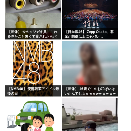
【画像】 今のクソガキ共、これ
【日向坂46】 Zepp Osaka、客
を見たこと無くて渡されたらパ
席が想像以上にヤバい…
ニクるらしいｗｗｗｗｗｗｗｗ
ｗｗｗｗｗ
【NMB48】 安部若菜アイドル最
【画像】 16歳でこのお◯ぱいは
後の日
いかんでしょｗｗｗwｗｗｗｗｗ
ｗｗｗ❤