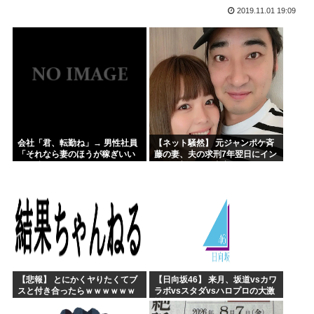
2019.11.01 19:09
ジョジョ3部のスタンド、パワーが色々おかしいwww
高市早苗が全裸でガニ股オ●ニーしてる動画 or 高市早苗...
海外「日本人はなんて気高いんだ！」 英高級紙も驚愕した極...
海外「子宮頸部には神経がないので痛みは感じませんよ」医者...
【愛知・長久手市】ジブリパークに新施設誕生へ 「風の谷の...
ちいかわのモモンガ、逝く模様
会社「君、転勤ね」→ 男性社員
【ネット騒然】 元ジャンポケ斉
「それなら妻のほうが稼ぎいい
藤の妻、夫の求刑7年翌日にイン
んで辞めます」⇒ 結果・・・
スタ更新！その内容がガチでヤ
バすぎる…
【悲報】 とにかくヤりたくてブ
【日向坂46】 来月、坂道vsカワ
スと付き合ったらｗｗｗｗｗｗ
ラボvsスタダvsハロプロの大激
ｗｗｗｗｗｗｗｗｗ
戦