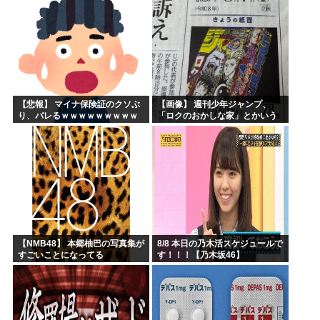
【悲報】 マイナ保険証のクソぶ
【画像】 週刊少年ジャンプ、
り、バレるｗｗｗｗｗｗｗｗｗ
「ロクのおかしな家」とかいう
微妙な漫画を巻頭カラーにした
せいで100万部切る
【NMB48】 本郷柚巴の写真集が
8/8 本日の乃木活スケジュールで
すごいことになってる
す！！！【乃木坂46】