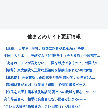
他まとめサイト更新情報
【速報】 日本赤十字社、韓国に超希少血液Jr(a-)を提...
中国「大洪水！」三峡ダム「9門開放！（全力放流」中国都市...
「あきれてモノが言えない」「国を維持できるの？」外国人の...
【衝撃】京大病院で正常な脳組織を誤摘出された50代女性、...
【鹿児島】 突然右折し路面電車と衝突 乗っていた男女3人...
【緊縮財政が原因】従業員「退職」で倒産 最多ペース
【住民を威圧】熊本被災地訪問 高市への接触を拒むこのコワ...
高市早苗さん、相手に発言させない面会が決まるwww
"テレビ大好き"高齢者の「テレビ離れ」が始まった