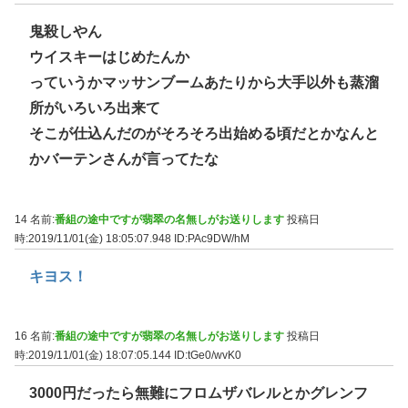
鬼殺しやん
ウイスキーはじめたんか
っていうかマッサンブームあたりから大手以外も蒸溜
所がいろいろ出来て
そこが仕込んだのがそろそろ出始める頃だとかなんと
かバーテンさんが言ってたな
14 名前:
番組の途中ですが翡翠の名無しがお送りします
投稿日
時:2019/11/01(金) 18:05:07.948
ID:PAc9DW/hM
キヨス！
16 名前:
番組の途中ですが翡翠の名無しがお送りします
投稿日
時:2019/11/01(金) 18:07:05.144
ID:tGe0/wvK0
3000円だったら無難にフロムザバレルとかグレンフ