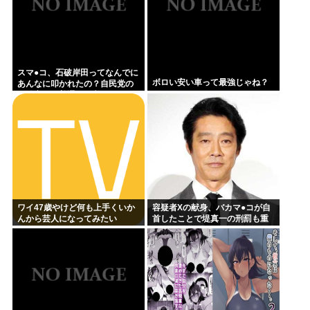
スマ●コ、石破岸田ってなんでに
ボロい安い車って最強じゃね？
あんなに叩かれたの？自民党の
政治家だし普通に保守じゃん
ワイ47歳やけど何も上手くいか
容疑者Xの献身、バカマ●コが自
んから芸人になってみたい
首したことで堤真一の刑罰も重
くなるwww