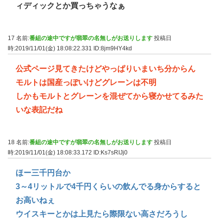
ィディックとか買っちゃうなぁ
17 名前:
番組の途中ですが翡翠の名無しがお送りします
投稿日
時:2019/11/01(金) 18:08:22.331
ID:8jm9HY4kd
公式ページ見てきたけどやっぱりいまいち分からん
モルトは国産っぽいけどグレーンは不明
しかもモルトとグレーンを混ぜてから寝かせてるみた
いな表記だね
18 名前:
番組の途中ですが翡翠の名無しがお送りします
投稿日
時:2019/11/01(金) 18:08:33.172
ID:Ks7sRIJj0
ほー三千円台か
3～4リットルで4千円くらいの飲んでる身からすると
お高いねぇ
ウイスキーとかは上見たら際限ない高さだろうし