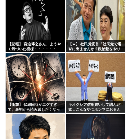
【悲報】 宮迫博之さん、ようや
【ｗ】 社民党党首「社民党で選
く気づいた模様・・・・・・
挙に出ませんか？政治塾をやり
ます！ふるって応募してくださ
い！」（リプ閉じ
【衝撃】 伏線回収がエグすぎ
キオクシア信用買いして詰んだ
て、最初から読み返したくなっ
奴←こんなやつホンマにおるん
た漫画ある？
か？