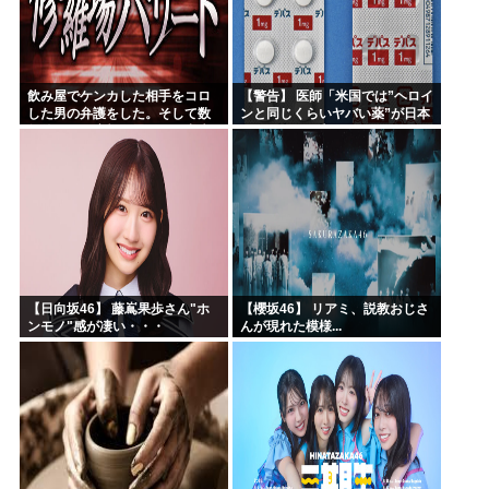
飲み屋でケンカした相手をコロ
【警告】 医師「米国では”ヘロイ
した男の弁護をした。そして数
ンと同じくらいヤバい薬”が日本
年後、因果応報を思わせる出来
では平気で処方されてる」
事が…
【日向坂46】 藤嶌果歩さん"ホ
【櫻坂46】 リアミ、説教おじさ
ンモノ"感が凄い・・・
んが現れた模様...