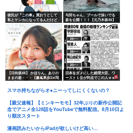
彼氏が『この車』買おうとして
与田ちゃん、プールで泳いでる
私とケンカになってるんだけど
姿を公開！！！【元乃木坂46】
ｗｗｗｗｗｗ
【日向坂46】 かほりん、ありの
日本をダメにした総理大臣、ワ
ままの姿・・・【藤嶌果歩1st写
ースト１位が同点でこの人ｗｗ
真集】
ｗｗｗｗ
スマホ持ちながらオ●ニーってしにくくないの？
【親父速報】【ミンキーモモ】32年ぶりの新作公開記
念でアニメ全128話をYouTubeで無料配信。8月10日よ
り順次スタート
漫画読みたいからiPadが欲しいけど高い…