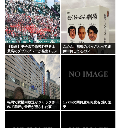
【動画】甲子園で高校野球史上
ごめん、無職のおっさんって連
最高のダブルプレーが発生 (モメ
休中何してるの？
ンらの想像の25倍は史上最高)こ
れもうプロ野球超えてるだろ…
福岡で駅構内放送がジャックさ
1.7kmの間何度も何度も 煽り追
れて卑猥な音声が流された事
突
件、やはり元音声は動ありの動
画だった