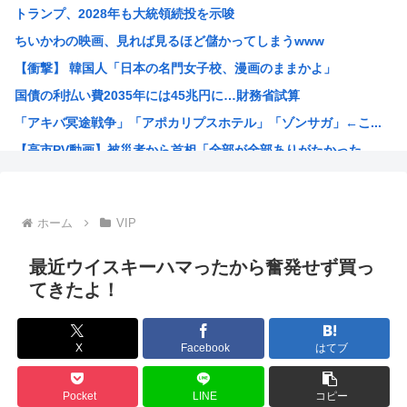
トランプ、2028年も大統領続投を示唆
【悲報】わいの婚約者の実家、キチゲエすぎて破談寸前
ちいかわの映画、見れば見るほど儲かってしまうwww
【イオンモール熊本】 一転して話が変わってくる「従業員の...
【衝撃】 韓国人「日本の名門女子校、漫画のままかよ」
人んちで宅飲みワイ「ゴムある？」家主の女さん「はぁ？！」...
国債の利払い費2035年には45兆円に…財務省試算
世界のケイスケ・ホンダ「ラーメン700円は安すぎる！20...
「アキバ冥途戦争」「アポカリプスホテル」「ゾンサガ」←こ...
【悲報】人気アニメ「メイドインアビス」、主題歌にVTub...
【高市PV動画】被災者から首相「全部が全部ありがたかった...
【緊急高市速報】ガス警報器、受注停止。
韓国人「過去のW杯で韓国代表がドーピング検査をすり抜ける...
旧安倍派、高市の重用により復権へ！ 「萩生田幹事長」案が...
ホーム
VIP
韓国人「日本メディアが2002年ワールドカップ韓国準決勝...
福岡県議会「みかじめ料」自民党県議団の幹部から約2000...
最近ウイスキーハマったから奮発せず買っ
大人気声優水瀬いのりさんのX乗っ取り事件、いまだに未解決
てきたよ！
15歳少女に性的暴行した54歳、明らかにケンモメン
【海外の反応】 アルゼンチン協会、FIFA会長に確固たる...
X
Facebook
はてブ
ジャンポケ斉藤の弁護士「ロケバスには運転手いた。常識的に...
「飯塚幸三は上級国民だから逮捕されない」は間違いだった…...
Pocket
LINE
コピー