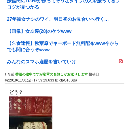
嫌儲民の100%が嫌ってそうなタイプの人を嫌ってるブ
ログが見つかる
27年彼女ナシのワイ、明日初のお見合いへ行く…
【画像】女友達(28)のケツwww
【乞食速報】秋葉原でキーボード無料配布www今から
でも間に合うぞwww
みんなのスマホ遍歴を書いていけ
1 名前:
番組の途中ですが翡翠の名無しがお送りします
投稿日
時:2019/11/01(金) 17:59:29.633
ID:cfpGT6SBa
どう？