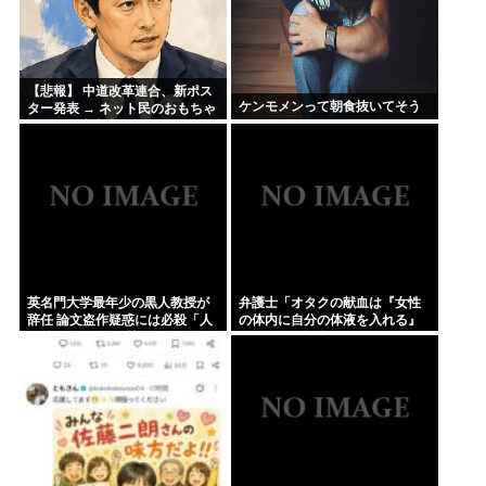
【悲報】 中道改革連合、新ポス
ケンモメンって朝食抜いてそう
ター発表 → ネット民のおもちゃ
にされて大喜利会場化してしま
うｗｗｗｗｗ
英名門大学最年少の黒人教授が
弁護士「オタクの献血は『女性
辞任 論文盗作疑惑には必殺「人
の体内に自分の体液を入れる』
種差別ガー」で反撃
のが目的。場合によっては不同
意性交罪に当たる」