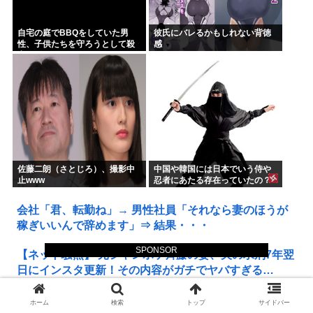
自宅の庭でBBQをしていた男
彼氏にバレるかもしれない背徳
性、子供たちを守ろうとして殺
感
害されてしまう
佐藤二朗（さとじろ）、撮影中
中国や韓国には日本でいう侍や
止www
忍者にあたる存在っていたの？
会社「君、転勤ね」→ 男性社員「それなら妻のほうが
稼ぎいいんで辞めます」⇒ 結果・・・
SPONSOR
【ネット騒然】 元ジャンポケ斉藤の妻、夫の求刑7年翌
日にインスタ更新！その内容がガチでヤバすぎる…
【悲報】 とにかくヤりたくてブスと付き合ったらｗｗ
ホーム
検索
トップ
サイドバー