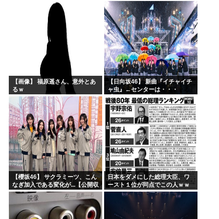
【画像】 福原遥さん、意外とあ
【日向坂46】 新曲『イチャイチ
るｗ
ャ虫』←センターは・・・
【18thシングル】
【櫻坂46】 サクラミーツ、こん
日本をダメにした総理大臣、ワ
なぎ加入である変化が...【公開収
ースト１位が同点でこの人ｗｗ
録レポ】
ｗｗｗｗ