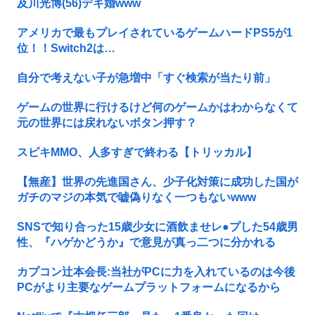
及川光博(56)デキ婚www
アメリカで最もプレイされているゲームハードPS5が1
位！！Switch2は…
自分で考えない子が急増中「すぐ検索が当たり前」
ゲームの世界に行けるけど何のゲームかはわからなくて
元の世界には戻れないボタン押す？
スピキMMO、人多すぎで終わる【トリッカル】
【無産】世界の先進国さん、少子化対策に成功した国が
ガチのマジの本気で嘘偽りなく一つもないwww
SNSで知り合った15歳少女に酒飲ませレ●プした54歳男
性、『ハゲかどうか』で意見が真っ二つに分かれる
カプコン辻本会長:当社がPCに力を入れているのは今後
PCがより主要なゲームプラットフォームになるから