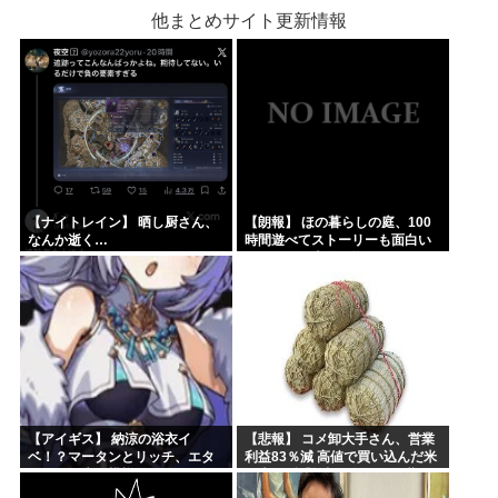
他まとめサイト更新情報
【ナイトレイン】 晒し厨さん、
【朗報】 ほの暮らしの庭、100
なんか逝く…
時間遊べてストーリーも面白い
スタバレの上位互換だとまじで
好評
【アイギス】 納涼の浴衣イ
【悲報】 コメ卸大手さん、営業
ベ！？マータンとリッチ、エタ
利益83％減 高値で買い込んだ米
ーナーが来る模様！！！
が売れず「損切り祭り」開幕へ