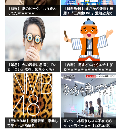
【悲報】 夏のピーク、もう終わ
【日向坂46】 まさかの楽曲も披
ってたｗｗｗｗｗ
露！『三期生LIVE』愛知公演の
レポがこちら
【緊急】 今の若者に急増してい
【吉報】 博多どんたくエチすぎ
る『コレ』依存、めちゃくちゃ
るｗｗｗｗｗｗｗｗｗｗｗｗｗ
深刻な模様w w w w w w w w w w
ｗｗ
【元NMB48】 安部若菜、卒業し
東パソ、林瑠奈ちゃん不在でめ
て早くもお酒解禁
っちゃ巻くｗｗｗ【乃木坂46】