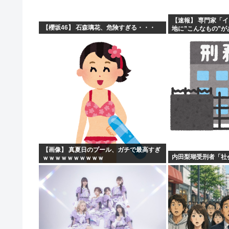
【速報】 専門家「
【櫻坂46】 石森璃花、危険すぎる・・・
地に”こんなもの”
【画像】 真夏日のプール、ガチで最高すぎ
内田梨瑚受刑者「社
ｗｗｗｗｗｗｗｗｗｗ