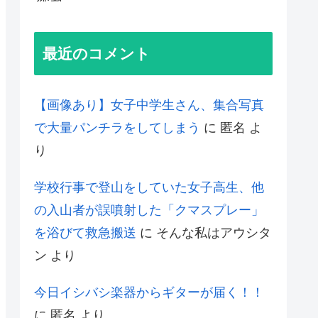
最近のコメント
【画像あり】女子中学生さん、集合写真
で大量パンチラをしてしまう
に
匿名
よ
り
学校行事で登山をしていた女子高生、他
の入山者が誤噴射した「クマスプレー」
を浴びて救急搬送
に
そんな私はアウシタ
ン
より
今日イシバシ楽器からギターが届く！！
に
匿名
より