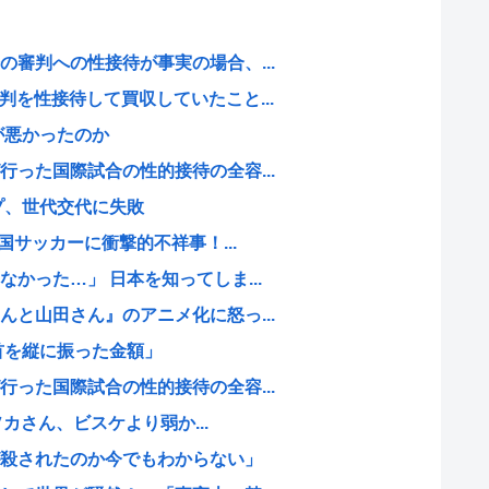
審判への性接待が事実の場合、...
を性接待して買収していたこと...
何が悪かったのか
った国際試合の性的接待の全容...
プ、世代交代に失敗
国サッカーに衝撃的不祥事！...
かった…」 日本を知ってしま...
と山田さん』のアニメ化に怒っ...
首を縦に振った金額」
った国際試合の性的接待の全容...
ソカさん、ビスケより弱か...
殺されたのか今でもわからない」