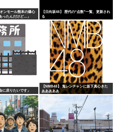
イオンモール熊本の爆心
【日向坂46】 歴代の“点数”一覧、更新され
があったんだけど…」
る
【NMB48】 鬼レンチャンに坂下真心きた
会に戻りたいです」
あああああ