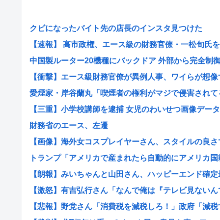
クビになったバイト先の店長のインスタ見つけた
【速報】 高市政権、エース級の財務官僚・一松旬氏を左
中国製ルーター20機種にバックドア 外部から完全制御で
【衝撃】エース級財務官僚が異例人事、ワイらが想像する
愛煙家・岸谷蘭丸「喫煙者の権利がマジで侵害されてる」
【三重】小学校講師を逮捕 女児のわいせつ画像データ10
財務省のエース、左遷
【画像】海外女コスプレイヤーさん、スタイルの良さで日
トランプ「アメリカで産まれたら自動的にアメリカ国籍を
【朗報】みいちゃんと山田さん、ハッピーエンド確定最後
【激怒】有吉弘行さん「なんで俺は『テレビ見ないんです
【悲報】野党さん「消費税を減税しろ！」政府「減税する