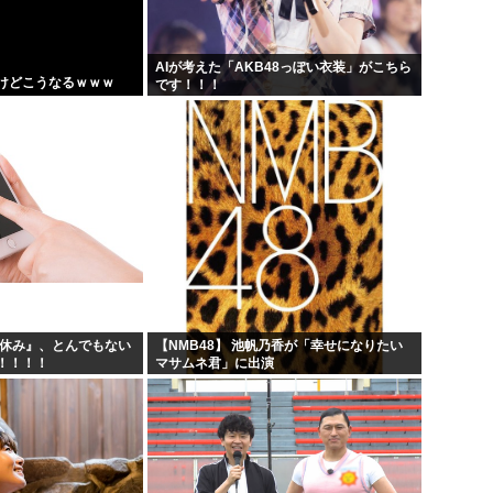
え...
熊本地震避難所で高市早苗の
しは...
露悪系アニメ、定義がよくわ
AIが考えた「AKB48っぽい衣装」がこちら
けどこうなるｗｗｗ
です！！！
露www
高市早苗「消費税減税の財源
.
声優の長谷川育美さんと結婚
夏休み』、とんでもない
【NMB48】 池帆乃香が「幸せになりたい
！！！！
マサムネ君」に出演