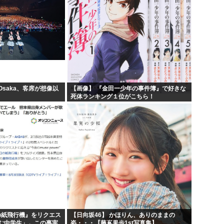
 Osaka、客席が想像以
【画像】 『金田一少年の事件簿』で好きな
死体ランキング１位がこちら！
日の紙飛行機』をリクエス
【日向坂46】 かほりん、ありのままの
む中学生」←この事実
姿・・・【藤嶌果歩1st写真集】