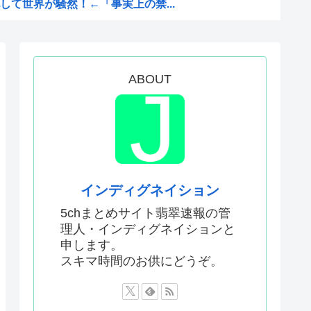
て世界が騒然！←「事実上の禁...
かった…」 日本を知ってしま...
ゆうすけ、埼玉県知事選挙に立...
ない飛行能力」発言の謎が解け...
ABOUT
いな。12年間も世界一か...
0%台の暴落！外国人投資家と...
ー協会、W杯・五輪で複数回の...
とかいうスタンド使い、流石に...
インディグネイション
数が初の100万部割れ
5chまとめサイト翡翠速報の管
理人・インディグネイションと
MSがパラスアテネという風潮
申します。
物財務官僚、高市早苗の逆鱗に...
スキマ時間のお供にどうぞ。
識があるんだけど皆は見たこと...
56す56すコロスコロス...