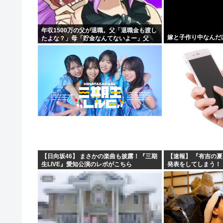
【衝撃】ちょｗ AIが勝手にサイバー攻撃とかｗｗｗおま
男女共同参画局「女性が尊重されない避難所のあり方を許
年収1500万の父が退職。父「退職金も渡し
嫁と子作り中なんだ
たよな？」母「貯金なんてないよー」父
元ＮＨＫ中川安奈アナがミニスカポリスのコスプレ披
「全部なくなったの！？」→予想外の返事
に家族騒然となり…
【悲報】 Google、AIに投資しすぎて史上初のマイナ..
【日向坂46】 まさかの楽曲も披露！『三期
【速報】 『有吉の
生LIVE』愛知公演のレポがこちら
発表をしてしまう！