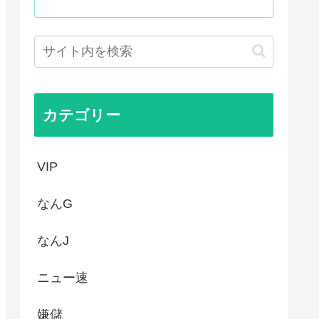
態度が非常に良いと話題
からなくなる
は今から考える」
したいんやが
カテゴリー
VIP
なんG
なんJ
ニュー速
嫌儲