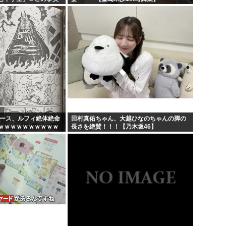
AKB48】
ピース、ルフィ絶体絶命
田村真佑ちゃん、大越ひなのちゃんの脚の
ｗｗｗｗｗｗｗｗｗｗ
長さを絶賛！！！【乃木坂46】
ｗｗｗｗｗｗｗｗｗｗ
...