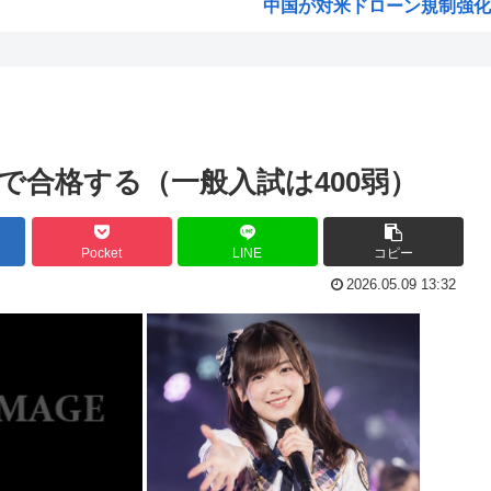
中国が対米ドローン規制強化し
つり...
海外「日本なんて行くんじゃな
復帰
クルド人問題を訴えてきた河合
ww
ワンピースの「世界に5種しか
w...
(ヽ´ん`)「ボルト3連覇って凄
点で合格する（一般入試は400弱）
激変...
韓国人「SKハイニックスが1
いｗ...
【激震】 韓国人「韓国サッカ
Pocket
LINE
コピー
いw...
ジョジョの「ヴァニラアイス」
2026.05.09 13:32
世界...
ロールちゃん描いたwww
「週刊少年ジャンプ」 発行部
Zガンダムで一番人気のない
...
緊縮財政論者として知られる大
..
海外「日本にはこんな特殊な標
怒「...
自民党「日本人56す56す56す