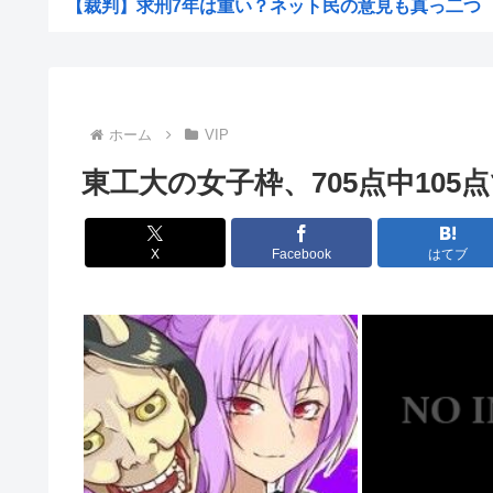
【裁判】求刑7年は重い？ネット民の意見も真っ二つ
中国人22人がタイの空港で搭乗拒否される、警備員が「
【画像】小倉ゆうか（元・小倉優香）が水着グラビア
【画像】イギリスの恋愛番組セクシー過ぎてしまうw
ホーム
VIP
【画像】令和のJKの待ち受け画像、俺たちには眩しすぎる
東工大の女子枠、705点中105
【画像】電撃婚から1年半…狩野舞子さん、黒ドレス姿の
【画像あり】中学生アイドルの撮影会の様子をご覧くださ
X
Facebook
はてブ
【画像】『菓子パン』だけ食べてる男の部屋、ガチでエグ
石油もない、鉄もない、国土の7割は山…それでも日本が
豊臣秀吉と徳川家康 どちらが強かったの
中国、アメリカに対する制裁を一斉発表
【朗報】ジャンプが最も売れた1995年新年3・4合併号に
アップル「よその会社（Android勢？）はすぐに使えな.
日本が長距離巡航ミサイルの試験発射に成功！北朝鮮が激