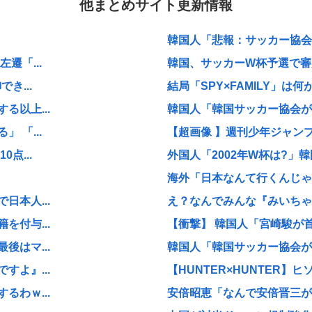
他まとめサイト更新情報
韓国人「悲報：サッカー協会の
遷「...
韓国、サッカーW杯予選で審判
き...
結局「SPY×FAMILY」は
以上...
韓国人「韓国サッカー協会が行
 「...
【超画像 】週刊少年ジャン
点...
外国人「2002年W杯は?」韓
海外「日本なんて行くんじゃな
本人...
え？なんでみんな『みいちゃん
付与...
【衝撃】 韓国人「宮崎駿が
はマ...
韓国人「韓国サッカー協会が行
よ』...
【HUNTER×HUNTER】ヒ
わｗ...
安倍昭恵「なんで安倍晋三が