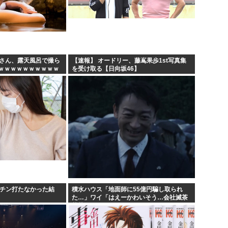
妻さん、露天風呂で撮ら
【速報】 オードリー、藤嶌果歩1st写真集
ｗｗｗｗｗｗｗｗｗｗ
を受け取る【日向坂46】
クチン打たなかった結
積水ハウス「地面師に55億円騙し取られ
た…」ワイ「はえーかわいそう…会社滅茶
苦茶やろなぁ」→