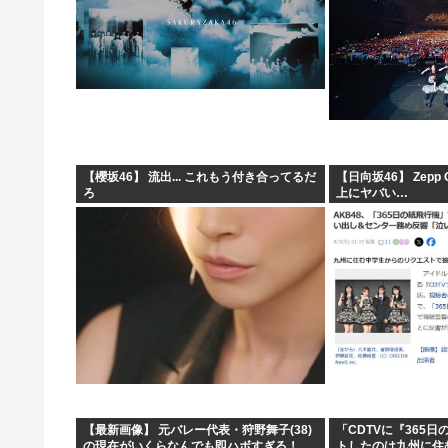
【櫻坂46】 流出... これもう付き合ってるだ
【日向坂46】 Zepp
ろ
上にヤバい…
【最新画像】 元バレー代表・狩野舞子(38)
「CDTVに『365
の現在がいくらなんでも即ハボすぎる！
トしたのは九州に住