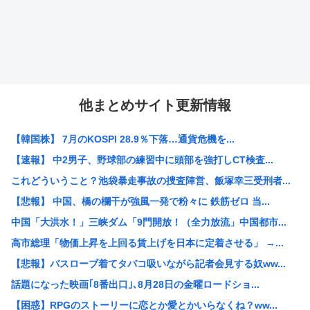
他まとめサイト更新情報
【韓国株】 7月のKOSPI 28.9％下落…通貨危機を...
【速報】 中2男子、野球部の練習中に頭部を強打しCT検査...
これどういうこと？池袋暴走事故の捜査陣営、飯塚幸三受刑者...
【悲報】 中国、橋の欄干が強風一発で粉々に 鉄筋ゼロ 当...
中国「大洪水！」三峡ダム「9門開放！（全力放流」中国都市...
高市総理「物価上昇を上回る賃上げを日本に定着させる」 →...
【悲報】バスローブ着てタバコ吸いながら記者会見する奴ww...
話題になった映画｢8番出口｣､8月28日の金曜ロードショ...
【困惑】RPGのストーリーに恋とか愛とかいらなくね？ww...