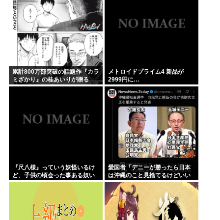
累計800万部突破の話題作『カラ
メトロイドプライム4 新品が
ミざかり』の桂あいりが贈る
2999円に…
NTRラブコメ「グラぱら
っ！」、完結までラスト2話！！
『尺八様』っていう妖怪いるけ
愛国者「デニーが勝ったら日本
ど、子供の頃会った事ある奴い
は沖縄のこと見捨てるけどいい
る？？
の？」