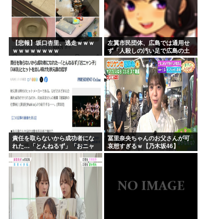
【悲報】坂口杏里、逃走ｗｗｗ
左翼市民団体、広島では通用せ
ｗｗｗｗｗｗｗｗ
ず「人殺しの汚い足で広島の土
を踏むな！」→広島県民「お前
らの方が汚いんじゃ！」「ワシ
らが広島県民じゃ」
責任を取らないから成功者にな
冨里奈央ちゃんのお父さんが可
れた…「とんねるず」「おニャ
哀想すぎるｗ【乃木坂46】
ン子」「AKB」とヒットを出し
続けた秋元康の哲学！！！