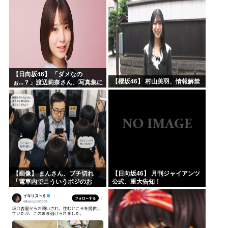
【日向坂46】 「ダメなの
【櫻坂46】 村山美羽、情報解禁
ぉ...？」渡辺莉奈さん、写真集に
興味津々
【画像】 まんさん、ブチ切れ
【日向坂46】 月刊ジャイアンツ
「電車内でこういうポジのお
公式、重大告知！
じ、ガチでイラネ」→