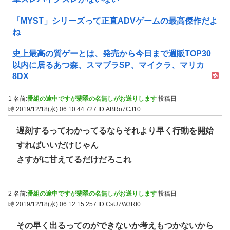
「MYST」シリーズって正直ADVゲームの最高傑作だよ
ね
史上最高の質ゲーとは、発売から今日まで週販TOP30
以内に居るあつ森、スマブラSP、マイクラ、マリカ
8DX
1 名前:
番組の途中ですが翡翠の名無しがお送りします
投稿日
時:2019/12/18(水) 06:10:44.727
ID:ABRo7CJ10
遅刻するってわかってるならそれより早く行動を開始
すればいいだけじゃん
さすがに甘えてるだけだろこれ
2 名前:
番組の途中ですが翡翠の名無しがお送りします
投稿日
時:2019/12/18(水) 06:12:15.257
ID:CsU7W3Rf0
その早く出るってのができないか考えもつかないから