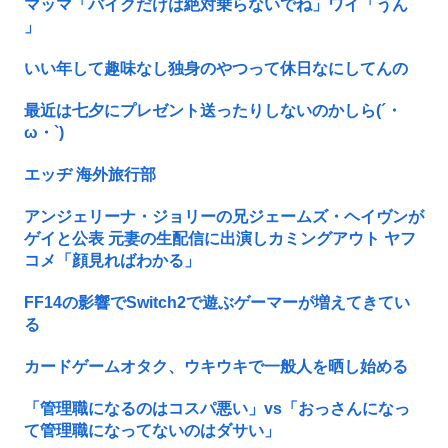
マッマ「バイクだけは絶対乗らないでね」ワイ「うん
」
いい年して趣味なし独身のやつって休日なにしてんの
最近は七夕にプレゼント送ったりしないのかしら(´・
ω・`)
エッヂ 海外旅行部
アンジェリーナ・ジョリーの兄ジェームズ・ヘイヴンが
ゲイと公表 元妻の生配信に出演しカミングアウト ヤフ
コメ「顔見ればわかる」
FF14の影響でSwitch2で遊ぶゲーマーが増えてきてい
る
カードゲームオタク、ウキウキで一般人を晒し始める
「管理職になるのはコスパ悪い」vs「おっさんになっ
て管理職になってないのはダサい」