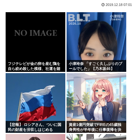
2019.12.18 07:01
ハンターハンター今何やってるかわからないWWW
5年前お前ら「AIイラストすげぇ！これもう人間のイラスト...
韓国人「台風で品不足になった沖縄のスーパーに行ってみたら...
韓国人「『日本ビールは絶対に飲まない！』と大騒ぎしていた...
海外「日本のこの場所は現実とは思えないレベルで美しい…！...
NISAのせいで少子化加速してるけどこれ本当に政策として...
フジテレビが金の卵を産む鶏を
小津玲奈 「すごく久しぶりのプ
自ら絞め殺した模様、社運を賭
ールでした」【乃木坂46】
けたドル箱コンテンツが御蔵入
りになってしまい……
【悲報】 ロシアさん、ついに国
資産1億円突破でFIREの45歳独
民の財産を没収しはじめる
身男性が半年後に仕事復帰を決
意した「1通の通知」