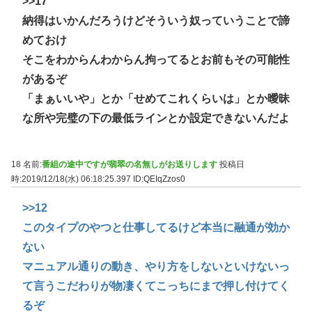
>>17
納得はいかんだろうけどそういう奴っていうことで諦
めておけ
そこをわからんわからん拘ってるとお前もその可能性
があるぞ
「まぁいいや」とか「せめてこれくらいは」とか曖昧
な所や完璧の下の最低ラインとか設定できないんだよ
18 名前:
番組の途中ですが翡翠の名無しがお送りします
投稿日
時:2019/12/18(水) 06:18:25.397
ID:QEIqZzos0
>>12
このタイプのやつと仕事してるけど本当に融通が効か
ない
マニュアル通りの動き、やり方をしないといけないっ
て言うこだわりが物凄くてこっちにまで押し付けてく
るぞ