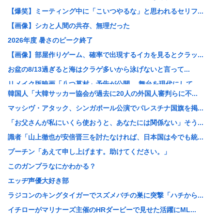
【爆笑】ミーティング中に「こいつやるな」と思われるセリフ...
【画像】シカと人間の共存、無理だった
2026年度 暑さのピーク終了
【画像】部屋作りゲーム、確率で出現するイカを見るとクラッ...
お盆の8/13過ぎると海はクラゲ多いから泳げないと言って...
リメイク版映画「八つ墓村」予告が公開、 舞台を現代にして...
韓国人「大韓サッカー協会が過去に20人の外国人審判らに不...
【疑問】葬式←まぁわかる 四十九日←いらねぇだろ
マッシヴ・アタック、シンガポール公演でパレスチナ国旗を掲...
【画像】ツレがこんなラスボスみたいな痛服で街歩くって聞か...
「お父さんが私にいくら使おうと、あなたには関係ない」そう...
「蒼穹のファフナー」とかいうロボットアニメ
識者「山上徹也が安倍晋三を討たなければ、日本国は今でも統...
【画像】こういうブラに乳首ひっかけてる女の子ｗｗｗ
プーチン「あえて申し上げます。助けてください。」
【画像】まんさん「貧乳だから男水着で市民プールいったら周...
このガンプラなにかわかる？
【朗報】誤って脳幹を摘出された女性､重篤な植物状態だが､...
エッヂ声優大好き部
X、収益化が9/7に終わるwww
ラジコンのキングタイガーでスズメバチの巣に突撃「ハチから...
VTuberさん、祖母の「家族だけの一日葬」をした結果ｗ...
イチローがマリナーズ主催のHRダービーで見せた活躍にML...
【悲報】休日BBQ上司さん「ワイくん！焼肉のタレ買ってき...