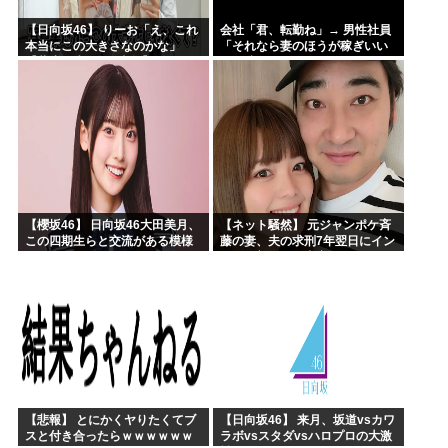
【日向坂46】 りーお「え、これ
会社「君、転勤ね」→ 男性社員
本当にこの大きさなのかな」
「それなら妻のほうが稼ぎいい
【藤嶌果歩 1st写真集】
んで辞めます」⇒ 結果・・・
【櫻坂46】 日向坂46大田美月、
【ネット騒然】 元ジャンポケ斉
この四期生らと交流がある模様
藤の妻、夫の求刑7年翌日にイン
スタ更新！その内容がガチでヤ
バすぎる…
【悲報】 とにかくヤりたくてブ
【日向坂46】 来月、坂道vsカワ
スと付き合ったらｗｗｗｗｗｗ
ラボvsスタダvsハロプロの大激