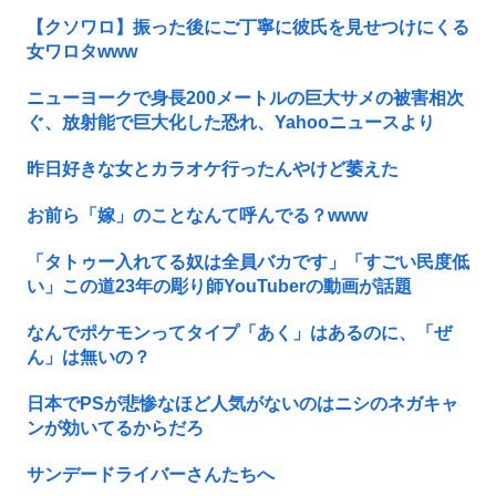
【クソワロ】振った後にご丁寧に彼氏を見せつけにくる
女ワロタwww
ニューヨークで身長200メートルの巨大サメの被害相次
ぐ、放射能で巨大化した恐れ、Yahooニュースより
昨日好きな女とカラオケ行ったんやけど萎えた
お前ら「嫁」のことなんて呼んでる？www
「タトゥー入れてる奴は全員バカです」「すごい民度低
い」この道23年の彫り師YouTuberの動画が話題
なんでポケモンってタイプ「あく」はあるのに、「ぜ
ん」は無いの？
日本でPSが悲惨なほど人気がないのはニシのネガキャ
ンが効いてるからだろ
サンデードライバーさんたちへ