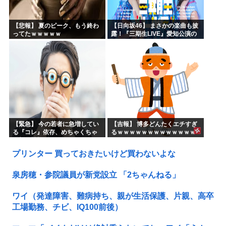
【悲報】 夏のピーク、もう終わ
【日向坂46】 まさかの楽曲も披
ってたｗｗｗｗｗ
露！『三期生LIVE』愛知公演の
レポがこちら
【緊急】 今の若者に急増してい
【吉報】 博多どんたくエチすぎ
る『コレ』依存、めちゃくちゃ
るｗｗｗｗｗｗｗｗｗｗｗｗｗ
深刻な模様w w w w w w w w w w
ｗｗ
プリンター 買っておきたいけど買わないよな
泉房穂・参院議員が新党設立 「2ちゃんねる」
ワイ（発達障害、難病持ち、親が生活保護、片親、高卒
工場勤務、チビ、IQ100前後）