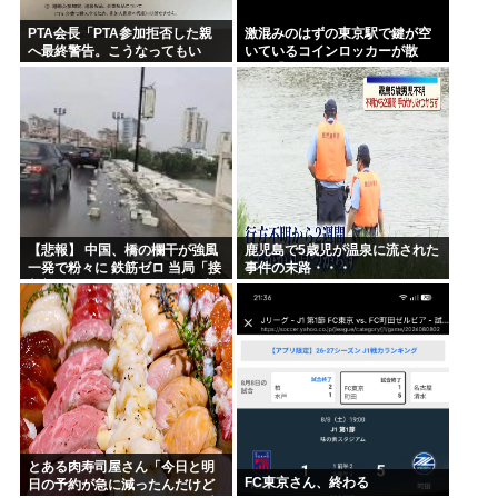
PTA会長「PTA参加拒否した親
激混みのはずの東京駅で鍵が空
へ最終警告。こうなってもい
いているコインロッカーが散
い？」
見、「ラッキー」と思って中を
確認してみると……
【悲報】 中国、橋の欄干が強風
鹿児島で5歳児が温泉に流された
一発で粉々に 鉄筋ゼロ 当局「接
事件の末路・・・
着剤でくっつけただけ」「正常
で、品質問題はない」
とある肉寿司屋さん「今日と明
FC東京さん、終わる
日の予約が急に減ったんだけど