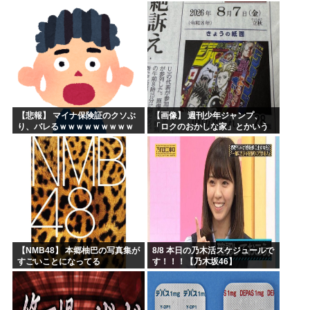
ｗｗｗｗｗｗｗｗｗ
戦
【悲報】 マイナ保険証のクソぶ
【画像】 週刊少年ジャンプ、
り、バレるｗｗｗｗｗｗｗｗｗ
「ロクのおかしな家」とかいう
微妙な漫画を巻頭カラーにした
せいで100万部切る
【NMB48】 本郷柚巴の写真集が
8/8 本日の乃木活スケジュールで
すごいことになってる
す！！！【乃木坂46】