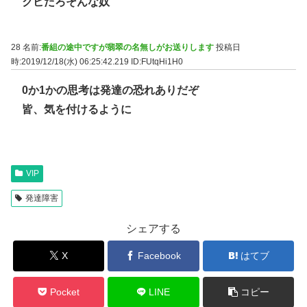
クビだろそんな奴
28 名前:
番組の途中ですが翡翠の名無しがお送りします
投稿日
時:2019/12/18(水) 06:25:42.219
ID:FUtqHi1H0
0か1かの思考は発達の恐れありだぞ
皆、気を付けるように
VIP
発達障害
シェアする
X
Facebook
はてブ
Pocket
LINE
コピー