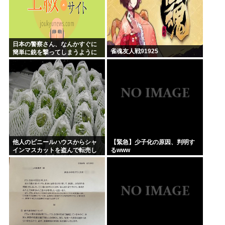
日本の警察さん、なんかすぐに
雀魂友人戦91925
簡単に銃を撃ってしまうように
なる…
他人のビニールハウスからシャ
【緊急】少子化の原因、判明す
インマスカットを盗んで転売し
るwww
ていた無職逮捕！被害100万円ほ
どに