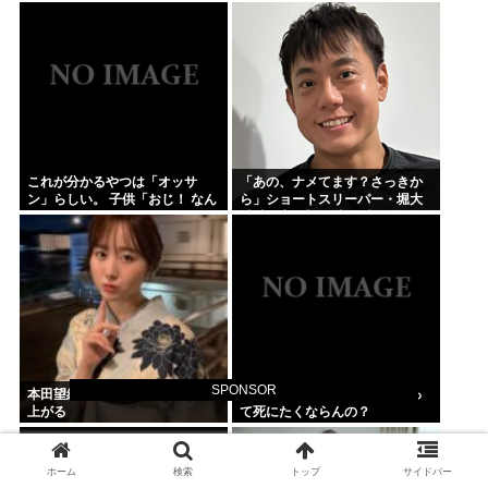
なんで！？」 → 最悪の原因が判
明して泣く・・・
これが分かるやつは「オッサ
「あの、ナメてます？さっきか
ン」らしい。 子供「おじ！ なん
ら」ショートスリーパー・堀大
だこれは！」
輔氏が高須幹弥氏にブチギレ
SPONSOR
本田望結さん(22)和風美人に仕
誰でもできる仕事してるやつっ
上がる
て死にたくならんの？
ホーム
検索
トップ
サイドバー