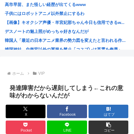
高市早苗、また怪しい経歴が出てくるwww
【衝撃】ハンターハンターの新能力「ムテキング」、ガチで最...
子供にはロボットアニメ以外禁止にするわ
【悲報】ハンターハンターの新能力「ムテキング」、ガチで最...
【画像】キオクシア声優・羊宮妃那ちゃん今日も信用できるw...
【悲報】理系女子「ガンダムってさぁ、頭の“バルカン”意味...
デスノートの魅上照がめっちゃ好きなんだが
【悲報】吉岡里帆、アドリブで俳優の手を取りおっぱいに押し...
韓国人「最近の日本アニメ業界の勢力図を変えたと言われる作...
【クレーマー】「研いでもらったら刃が1mm小さくなった」...
靖国神社、自衛官以外の軍服を禁止「コスプレは英霊を侮辱」
高市の消費税減税ちょっとひどいわ
エ口漫画描いたんだけどpixivで誰も見ない
AI扱いされた絵師、筆を折る
ホーム
VIP
ダンジョン飯のキャラいい子ばっかりでほんとに癒される
【朗報】 韓国人「Jリーグのこの監督、経歴がおかしい」
発達障害だから遅刻してしまう←これの意
さもしい熊本県民「食事、ベッド、エアコン」を政府に切望。
味がわからないんだが
韓国がサッカーの審判を買収したのはガチだった！ 審判を性...
【緊急速報】信用声優の羊宮妃那さん…
X
Facebook
はてブ
靖国神社、軍服コスプレでの参拝を禁止へ
【高市】トランプ「イランが核入手したら2分でイタリア滅亡...
Pocket
LINE
コピー