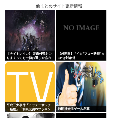
他まとめサイト更新情報
【ナイトレイン】 装備付帯おご
【超悲報】 ”イカ”フロー状態”タ
りまくっても一切お返しや協力
コ”は対象外
する気がないプレイヤーいるけ
ど…
平成三大事件「ミッチーサッチ
時間潰せるゲーム急募
ー騒動」「和泉元彌Wブッキン
グ事件」あとひとつは？