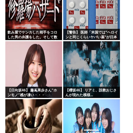
飲み屋でケンカした相手をコロ
【警告】 医師「米国では”ヘロイ
した男の弁護をした。そして数
ンと同じくらいヤバい薬”が日本
年後、因果応報を思わせる出来
では平気で処方されてる」
事が…
【日向坂46】 藤嶌果歩さん"ホ
【櫻坂46】 リアミ、説教おじさ
ンモノ"感が凄い・・・
んが現れた模様...