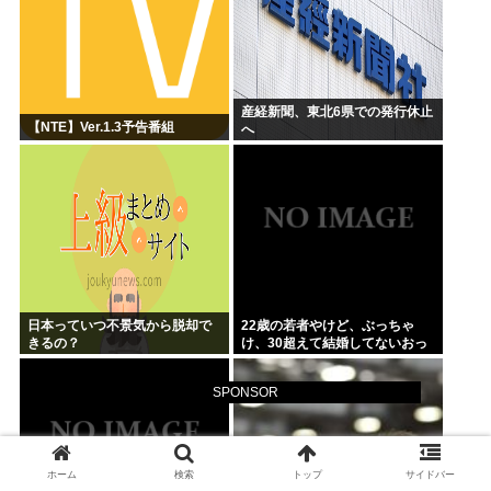
産経新聞、東北6県での発行休止
【NTE】Ver.1.3予告番組
へ
日本っていつ不景気から脱却で
22歳の若者やけど、ぶっちゃ
きるの？
け、30超えて結婚してないおっ
さんのこと見下してる
SPONSOR
ホーム
検索
トップ
サイドバー