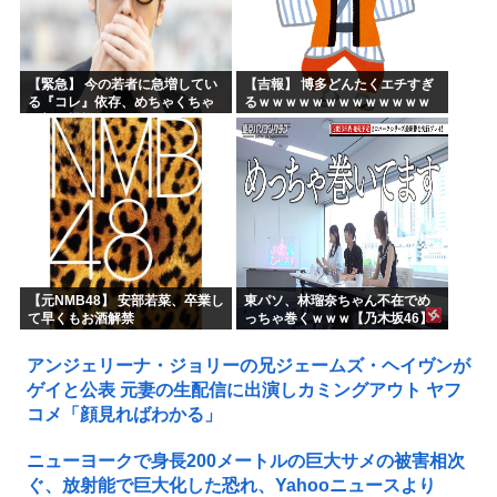
【緊急】 今の若者に急増してい
【吉報】 博多どんたくエチすぎ
る『コレ』依存、めちゃくちゃ
るｗｗｗｗｗｗｗｗｗｗｗｗｗ
深刻な模様w w w w w w w w w w
ｗｗ
【元NMB48】 安部若菜、卒業し
東パソ、林瑠奈ちゃん不在でめ
て早くもお酒解禁
っちゃ巻くｗｗｗ【乃木坂46】
アンジェリーナ・ジョリーの兄ジェームズ・ヘイヴンが
ゲイと公表 元妻の生配信に出演しカミングアウト ヤフ
コメ「顔見ればわかる」
ニューヨークで身長200メートルの巨大サメの被害相次
ぐ、放射能で巨大化した恐れ、Yahooニュースより