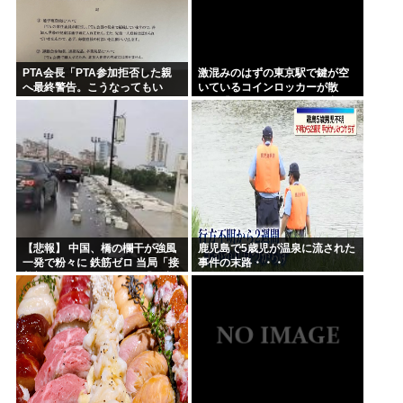
PTA会長「PTA参加拒否した親
激混みのはずの東京駅で鍵が空
へ最終警告。こうなってもい
いているコインロッカーが散
い？」
見、「ラッキー」と思って中を
確認してみると……
【悲報】 中国、橋の欄干が強風
鹿児島で5歳児が温泉に流された
一発で粉々に 鉄筋ゼロ 当局「接
事件の末路・・・
着剤でくっつけただけ」「正常
で、品質問題はない」