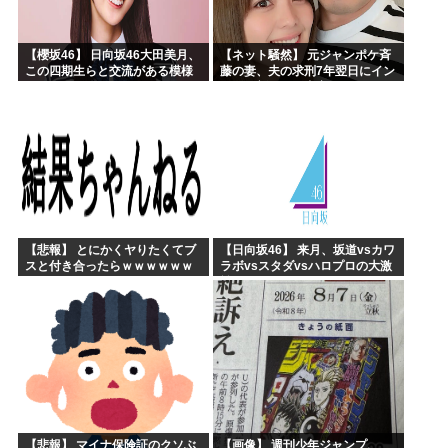
【櫻坂46】 日向坂46大田美月、
【ネット騒然】 元ジャンポケ斉
この四期生らと交流がある模様
藤の妻、夫の求刑7年翌日にイン
スタ更新！その内容がガチでヤ
バすぎる…
【悲報】 とにかくヤりたくてブ
【日向坂46】 来月、坂道vsカワ
スと付き合ったらｗｗｗｗｗｗ
ラボvsスタダvsハロプロの大激
ｗｗｗｗｗｗｗｗｗ
戦
【悲報】 マイナ保険証のクソぶ
【画像】 週刊少年ジャンプ、