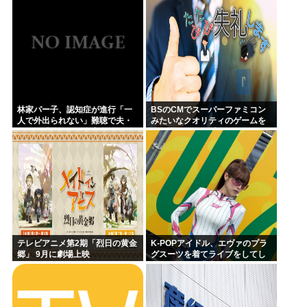
林家パー子、認知症が進行「一
BSのCMでスーパーファミコン
人で外出られない」難聴で夫・
みたいなクオリティのゲームを
ペーと「筆談」…自宅全焼から
8000円ぐらいで売ってるでしょ
約1年
テレビアニメ第2期「烈日の黄金
K-POPアイドル、エヴァのプラ
郷」 9月に劇場上映
グスーツを着てライブをしてし
まう…これは非常にえちち