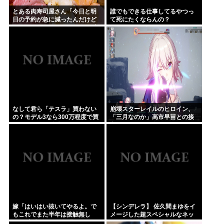
とある肉寿司屋さん「今日と明
誰でもできる仕事してるやつっ
日の予約が急に減ったんだけど
て死にたくならんの？
なんで！？」 → 最悪の原因が判
明して泣く・・・
なして君ら「テスラ」買わない
崩壊スターレイルのヒロイン、
の？モデル3なら300万程度で買
「三月なのか」高市早苗との接
える.コスパ最強車がここにある
点があまりにも多すぎる。もし
のに
かして早苗がモデル？
嫁「はいはい抜いてやるよ。で
【シンデレラ】 佐久間まゆをイ
もこれでまた半年は接触無し
メージした超スペシャルなネッ
な」 暗黙のこれツラ過ぎるだろ
クレスが登場する件について