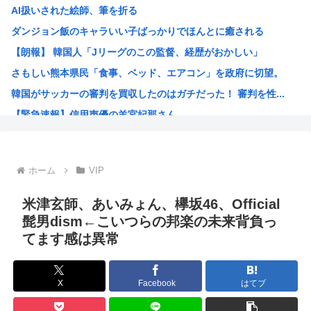
AI扱いされた絵師、筆を折る
平成ノブシコブシの吉村が生き残って相方が消えた理由
ダンジョン飯のキャラいい子ばっかりでほんとに癒される
世界初の超伝導量子熱機関…燃料もピストンもない量子エンジ...
【朗報】 韓国人「Jリーグのこの監督、経歴がおかしい」
ロシア外務省報道官、平和宣言を非難「広島市長は『偽りの呪...
さもしい熊本県民「食事、ベッド、エアコン」を政府に切望。
【高市】トランプ「イランが核入手したら2分でイタリア滅亡...
韓国がサッカーの審判を買収したのはガチだった！ 審判を性...
【画像】あのちゃん、上半身ほぼ裸でご乱心
【緊急速報】信用声優の羊宮妃那さん…
NHK会長「パトカー・消防車からの受信料徴収、猛反発が凄...
靖国神社、軍服コスプレでの参拝を禁止へ
【高市】トランプ「イランが核入手したら2分でイタリア滅亡...
ホーム
VIP
ハンターハンター今何やってるかわからないWWW
5年前お前ら「AIイラストすげぇ！これもう人間のイラスト...
米津玄師、あいみょん、欅坂46、Official
韓国人「台風で品不足になった沖縄のスーパーに行ってみたら...
髭男dism←こいつらの邦楽の未来背負っ
てます感は異常
韓国人「『日本ビールは絶対に飲まない！』と大騒ぎしていた...
海外「日本のこの場所は現実とは思えないレベルで美しい…！...
NISAのせいで少子化加速してるけどこれ本当に政策として...
X
Facebook
はてブ
女が100パーセント見てない漫画見つけたわ