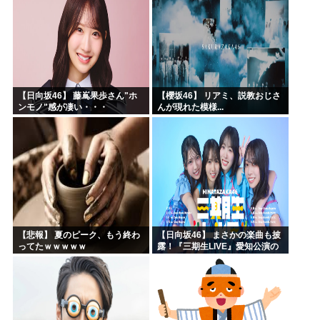
【日向坂46】 藤嶌果歩さん"ホ
【櫻坂46】 リアミ、説教おじさ
ンモノ"感が凄い・・・
んが現れた模様...
【悲報】 夏のピーク、もう終わ
【日向坂46】 まさかの楽曲も披
ってたｗｗｗｗｗ
露！『三期生LIVE』愛知公演の
レポがこちら