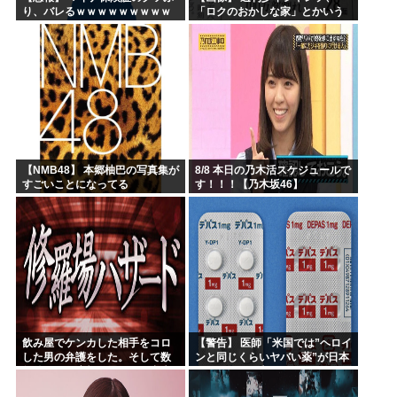
り、バレるｗｗｗｗｗｗｗｗｗ
「ロクのおかしな家」とかいう
微妙な漫画を巻頭カラーにした
せいで100万部切る
【NMB48】 本郷柚巴の写真集が
8/8 本日の乃木活スケジュールで
すごいことになってる
す！！！【乃木坂46】
飲み屋でケンカした相手をコロ
【警告】 医師「米国では”ヘロイ
した男の弁護をした。そして数
ンと同じくらいヤバい薬”が日本
年後、因果応報を思わせる出来
では平気で処方されてる」
事が…