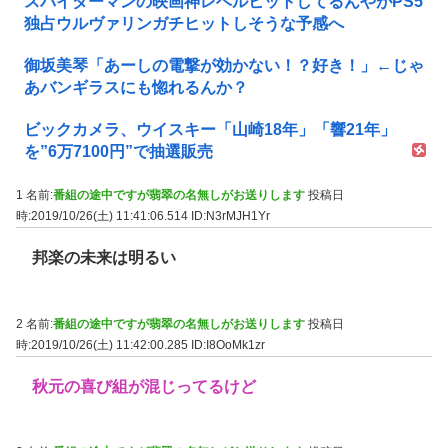
スパイダーマンの映画神レベルヒットしてるんやがPS5
独占ウルヴァリンガチヒットしそうな予感へ
御坂美琴「あーしの電撃が効かない！？好き！」←じゃ
あバンギラスにも惚れるんか？
ビックカメラ、ウイスキー「山崎18年」「響21年」
を”6万7100円”で抽選販売
1 名前:
番組の途中ですが翡翠の名無しがお送りします
投稿日
時:2019/10/26(土) 11:41:06.514
ID:N3rMJH1Yr
邦楽の未来は明るい
2 名前:
番組の途中ですが翡翠の名無しがお送りします
投稿日
時:2019/10/26(土) 11:42:00.285
ID:I8OoMk1zr
秋元の喜び組が混じってるけど