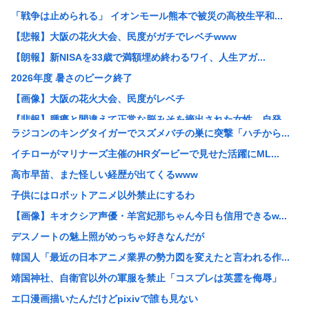
「戦争は止められる」 イオンモール熊本で被災の高校生平和...
【悲報】大阪の花火大会、民度がガチでレベチwww
【朗報】新NISAを33歳で満額埋め終わるワイ、人生アガ...
2026年度 暑さのピーク終了
【画像】大阪の花火大会、民度がレベチ
【悲報】腫瘍と間違えて正常な脳みそを摘出された女性、自発...
ラジコンのキングタイガーでスズメバチの巣に突撃「ハチから...
【悲報】大久保佳代子、100万円貢いだ“最後の恋愛”は「...
イチローがマリナーズ主催のHRダービーで見せた活躍にML...
【悲報】新NISA33歳で満額埋め終わるワイ人生アガリの...
高市早苗、また怪しい経歴が出てくるwww
【画像】道重さゆみのお乳wwwこれでパイズリされたら3秒...
子供にはロボットアニメ以外禁止にするわ
【画像】女子野球部員『星よつは』とかいうガチで可愛すぎる...
【画像】キオクシア声優・羊宮妃那ちゃん今日も信用できるw...
女球審、高校球児にキレられてしまうwww
デスノートの魅上照がめっちゃ好きなんだが
中居正広、熊本地震直後に現地炊き出しに参加していた
韓国人「最近の日本アニメ業界の勢力図を変えたと言われる作...
30歳で初めてできた彼女(32)が「どういう神経してたら...
靖国神社、自衛官以外の軍服を禁止「コスプレは英霊を侮辱」
【悲報】免許取りたての娘さん、猛者すぎて炎上するwww
エ口漫画描いたんだけどpixivで誰も見ない
【画像】 セブンイレブン、ついに神商品を販売