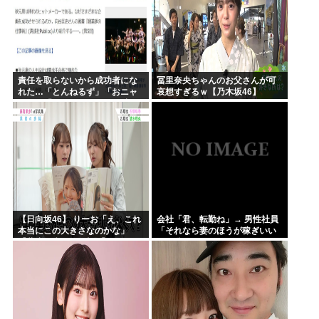
責任を取らないから成功者にな
冨里奈央ちゃんのお父さんが可
れた…「とんねるず」「おニャ
哀想すぎるｗ【乃木坂46】
ン子」「AKB」とヒットを出し
続けた秋元康の哲学！！！
【日向坂46】 りーお「え、これ
会社「君、転勤ね」→ 男性社員
本当にこの大きさなのかな」
「それなら妻のほうが稼ぎいい
【藤嶌果歩 1st写真集】
んで辞めます」⇒ 結果・・・