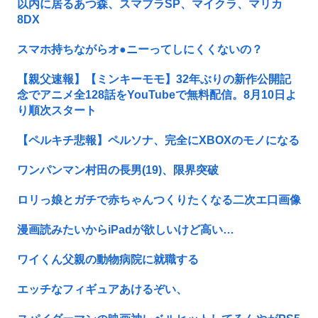
以内に居るあつ森、スマブラSP、マイクラ、マリカ
8DX
スマホ持ちながらオ●ニーってしにくくないの？
【親父速報】【ミンキーモモ】32年ぶりの新作公開記
念でアニメ全128話をYouTubeで無料配信。8月10日よ
り順次スタート
【ペルキチ悲報】ペルソナ、完全にXBOXのモノになる
ワンパンマン村田の長男(19)、限界突破
ロリっ娘とガチで赤ちゃんつくりたくなる二次エ口画像
漫画読みたいからiPadが欲しいけど高い…
ワイくん父親の動物病院に就職する
エッチなフィギュアあけるぞい、