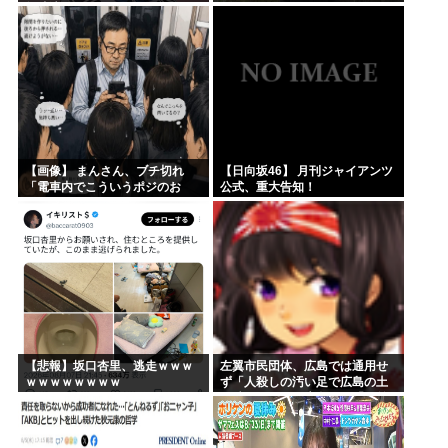
興味津々
【画像】 まんさん、ブチ切れ
【日向坂46】 月刊ジャイアンツ
「電車内でこういうポジのお
公式、重大告知！
じ、ガチでイラネ」→
【悲報】坂口杏里、逃走ｗｗｗ
左翼市民団体、広島では通用せ
ｗｗｗｗｗｗｗｗ
ず「人殺しの汚い足で広島の土
を踏むな！」→広島県民「お前
らの方が汚いんじゃ！」「ワシ
らが広島県民じゃ」