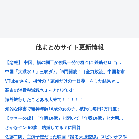
他まとめサイト更新情報
【悲報】 中国、橋の欄干が強風一発で粉々に 鉄筋ゼロ 当...
中国「大洪水！」三峡ダム「9門開放！（全力放流」中国都市...
VTuberさん、祖母の「家族だけの一日葬」をした結果ｗ...
高市の消費税減税ちょっとひどいわ
海外旅行したことある人来て！！！！！
知的な障害で精神年齢10歳の女の子、彼氏に毎日2万円渡す...
【マネーの虎】「年商10億」と聞いて「年収10億」と大興...
さかなクン 50歳 結婚してる？に回答
佐藤二朗、主演予定だった映画『踊る大捜査線』スピンオフ作...