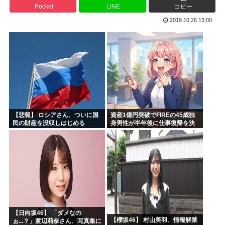
Pocket
LINE
コピー
高市早苗「袴田さんを犯人だと思ってないわよ！判決が到底承...
2019.10.26 13:00
【維新速報】副首都・大阪都「大阪万博の跡地を “お金持ち...
あのガンプラさん、投げ売りされる
農水省「食料自給率37%で過去最低」 肥料は輸入ほぼ10...
工学博士「国民が反中に染まっているから自民党は勝った
ちいかわ、先週比209%www
【悲報】 ロシアさん、ついに国
資産1億円突破でFIREの45歳独
民の財産を没収しはじめる
身男性が半年後に仕事復帰を決
意した「1通の通知」
【日向坂46】 「ダメなの
【櫻坂46】 村山美羽、情報解禁
ぉ...？」渡辺莉奈さん、写真集に