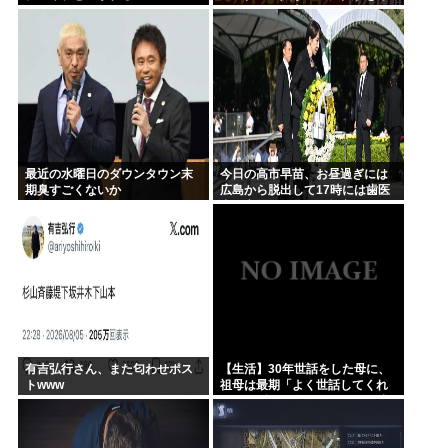
われる』って言ってるけど、あ
なた達は"仕事を奪う側"じゃな
い？」
最近の水曜日のダウンタウン末
今日の高市早苗、お昼過ぎには
期臭すごくないか
広島から脱出して17時には歯医
者に寄ってそのまま帰宅
有吉弘行さん、また匂わせポス
【生活】30年世話をした母に、
トwww
祖母は最期「よく世話してくれ
たね。ずっと嫌いだったのが残
念だよ」と言って死んだ