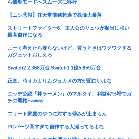
ら撮影モードへスムーズに移行
【ニシ悲報】任天堂債務超過で株価大暴落
ストリートファイター6、主人公のリュウが順当に強い
最高傑作になる
よーく考えたら要らないけど、買うときはワクワクする
ガジェットおしえろ
Switch2 2,368万台 Switch1 1億5,659万台
正直、時オカよりムジュカメの方が面白いよな
エッヂ公認『棒ラーメン』のマルタイ、利益47%増でガ
チの覇権へwww
エリート家庭のやつに対する僻みが止まらん
PCパーツ高すぎて自作する人減ってるよな