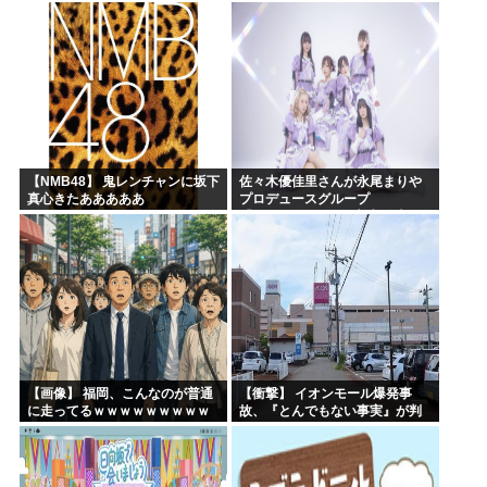
ｗ
【NMB48】 鬼レンチャンに坂下
佐々木優佳里さんが永尾まりや
真心きたあああああ
プロデュースグループ
「WASURENA」に加入発表！
現在のグループと兼任へ【元
AKB48ゆかるん・まりやぎ】
【画像】 福岡、こんなのが普通
【衝撃】 イオンモール爆発事
に走ってるｗｗｗｗｗｗｗｗｗ
故、『とんでもない事実』が判
ｗｗｗｗｗｗｗ
明してしまう・・・・・・