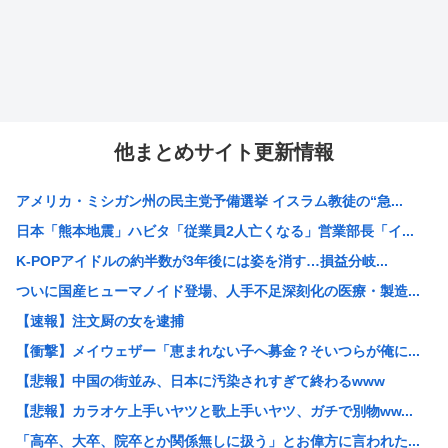
他まとめサイト更新情報
アメリカ・ミシガン州の民主党予備選挙 イスラム教徒の“急...
日本「熊本地震」ハビタ「従業員2人亡くなる」営業部長「イ...
K-POPアイドルの約半数が3年後には姿を消す…損益分岐...
ついに国産ヒューマノイド登場、人手不足深刻化の医療・製造...
【速報】注文厨の女を逮捕
【衝撃】メイウェザー「恵まれない子へ募金？そいつらが俺に...
【悲報】中国の街並み、日本に汚染されすぎて終わるwww
【悲報】カラオケ上手いヤツと歌上手いヤツ、ガチで別物ww...
「高卒、大卒、院卒とか関係無しに扱う」とお偉方に言われた...