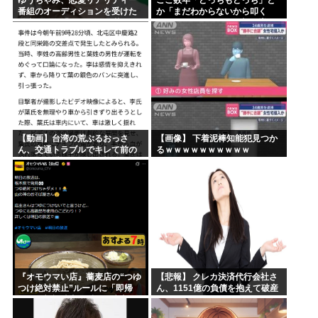
ゆうちゃみ、恋愛リアリティー
ここ数年「どっちもどっち」と
番組のオーディションを受けた
か「まだわからないから叩く
過去を激白「10回くらい落ちて
な」とかゆうチキン野郎が増え
るんです」
たけどどっから来たの？(´・ω・
`)
【動画】台湾の荒ぶるおっさ
【画像】 下着泥棒知能犯見つか
ん、交通トラブルでキレて前の
るｗｗｗｗｗｗｗｗｗｗ
車の運転手をナイフで斬りつけ
るも壮絶な返り討ちにあう
『オモウマい店』蕎麦店の“つゆ
【悲報】 クレカ決済代行会社さ
つけ絶対禁止”ルールに「即帰
ん、1151億の負債を抱えて破産
る」一部視聴者が反発…店主に
←これヤバ過ぎるやろw w w w w
賛否
w wっw