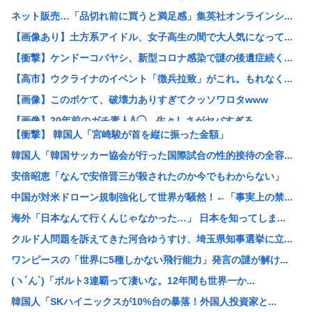
ネット販売…「品切れ前に買うと満足感」集英社オンラインシ...
【画像あり】土方系アイドル、女子高生の間で大人気になって...
【衝撃】ケンドーコバヤシ、新型コロナ感染で謎の後遺症続く...
【高市】ウクライナのイベント「徴兵拉致」がこれ。もれなく...
【画像】このボケて、破壊力ありすぎてクッソワロタwww
【画像】20年前のガチ素人Å◯、生々しさがヤバすぎる
【衝撃】 韓国人「宮崎駿が首を縦に振った金額」
東海汽船の当直が飲酒ｗｗｗやっちまったなｗｗｗ事業停止ま...
韓国人「韓国サッカー協会が行った国際試合の性的接待の全容...
早朝「ピンポーン」田舎の38歳おっさん「はい」警察「お前...
安倍昭恵「なんで安倍晋三が殺されたのか今でもわからない」
すまん、「プライベート・ライアン」とかいう大昔の戦争映画...
中国が対米ドローン規制強化して世界が騒然！←「事実上の禁...
【衝撃】手術中に熊本地震が直撃した結果www(※動画あり...
海外「日本なんて行くんじゃなかった…」 日本を知ってしま...
【描込】なんだよこの漫画ｗｗｗ【注意】
クルド人問題を訴えてきた河合ゆうすけ、埼玉県知事選挙に立...
【衝撃】 中国製ルーター20機種にバックドア発見！ ネッ...
ワンピースの「世界に5種しかない飛行能力」発言の謎が解け...
【画像】マジで復活して欲しいAV女優www
(ヽ´ん`)「ボルト3連覇って凄いな。12年間も世界一か...
【画像】仙台育英初の女子野球部員・星よつはがガチで可愛す...
韓国人「SKハイニックスが10%台の暴落！外国人投資家と...
【悲報】結婚して2年目の奥さんが風俗経験者だと判明