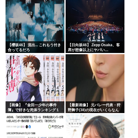
【櫻坂46】 流出... これもう付き
【日向坂46】 Zepp Osaka、客
合ってるだろ
席が想像以上にヤバい…
【画像】 『金田一少年の事件
【最新画像】 元バレー代表・狩
簿』で好きな死体ランキング１
野舞子(38)の現在がいくらなん
位がこちら！
でも即ハボすぎる！