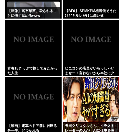
【画像】高市早苗、殺されるこ
【BF6】 SPMKPM相当低そうだ
とに怯え始めるwww
けどキルレだけは高い奴
青春18きっぷで旅してみたかっ
ビニコンの店員がいらっしゃい
た人生
ませー！言わないから本社にク
レームいれてやりましたよ！
www
【動画】電車のドア前に居座る
野田クリスタルさん「イラスト
チー牛、どつかれる
レーターの人が『AIに仕事を奪