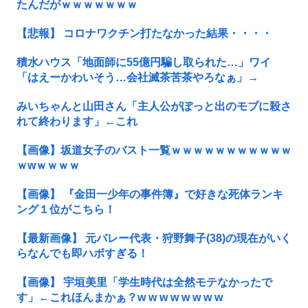
たんだがｗｗｗｗｗｗｗ
【悲報】 コロナワクチン打たなかった結果・・・・
積水ハウス「地面師に55億円騙し取られた…」ワイ
「はえーかわいそう…会社滅茶苦茶やろなぁ」→
みいちゃんと山田さん「主人公がぽっと出のモブに殺さ
れて終わります」←これ
【画像】坂道女子のバスト一覧ｗｗｗｗｗｗｗｗｗｗｗ
ｗwｗｗｗｗ
【画像】 『金田一少年の事件簿』で好きな死体ランキ
ング１位がこちら！
【最新画像】 元バレー代表・狩野舞子(38)の現在がいく
らなんでも即ハボすぎる！
【画像】 宇垣美里「学生時代は全然モテなかったで
す」←これほんまかぁ？w w w w w w w w