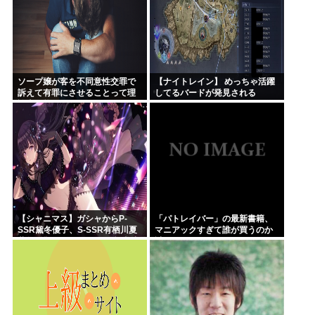
ソープ嬢が客を不同意性交罪で
【ナイトレイン】 めっちゃ活躍
訴えて有罪にさせることって理
してるバードが発見される
論上可能？
【シャニマス】ガシャからP-
「パトレイバー」の最新書籍、
SSR黛冬優子、S-SSR有栖川夏
マニアックすぎて誰が買うのか
葉が登場！イベントS-SR福丸小
謎
糸！