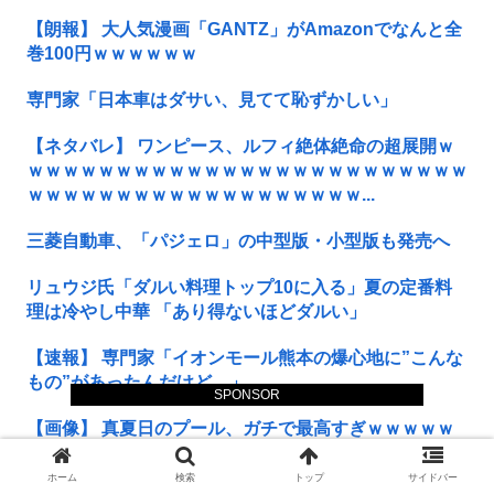
【朗報】 大人気漫画「GANTZ」がAmazonでなんと全
巻100円ｗｗｗｗｗｗ
専門家「日本車はダサい、見てて恥ずかしい」
【ネタバレ】 ワンピース、ルフィ絶体絶命の超展開ｗ
ｗｗｗｗｗｗｗｗｗｗｗｗｗｗｗｗｗｗｗｗｗｗｗｗｗ
ｗｗｗｗｗｗｗｗｗｗｗｗｗｗｗｗｗｗｗ...
三菱自動車、「パジェロ」の中型版・小型版も発売へ
リュウジ氏「ダルい料理トップ10に入る」夏の定番料
理は冷やし中華 「あり得ないほどダルい」
【速報】 専門家「イオンモール熊本の爆心地に”こんな
もの”があったんだけど…」
SPONSOR
【画像】 真夏日のプール、ガチで最高すぎｗｗｗｗｗ
ｗｗｗｗｗ
ホーム
検索
トップ
サイドバー