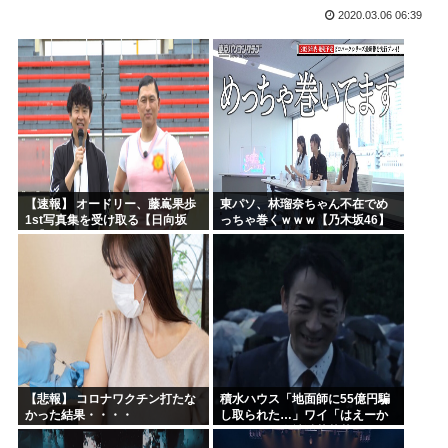
2020.03.06 06:39
今期アニメの評価、ついに固まる
韓国人「韓国サッカー協会W杯予選で外国人審判に性接待した...
「味方のふりをしてたが、実は敵のスパイだったキャラ」 何...
みいちゃん作者、お気持ち表明ツイートから1週間沈黙www
高市総書記に逆らった財務官僚、左遷されるwww
ヒロアカ見たらまじで好きになったんやが
【速報】 オードリー、藤嶌果歩
東パソ、林瑠奈ちゃん不在でめ
1st写真集を受け取る【日向坂
っちゃ巻くｗｗｗ【乃木坂46】
46】
【悲報】 コロナワクチン打たな
積水ハウス「地面師に55億円騙
かった結果・・・・
し取られた…」ワイ「はえーか
わいそう…会社滅茶苦茶やろな
ぁ」→