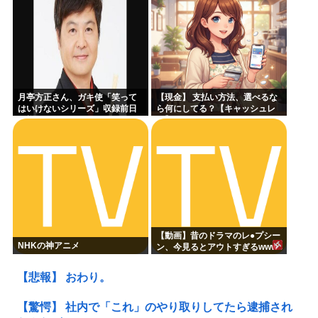
月亭方正さん、ガキ使「笑って
【現金】 支払い方法、選べるな
はいけないシリーズ」収録前日
ら何にしてる？【キャッシュレ
の様子がこちらｗｗｗｗｗ
ス】
【動画】昔のドラマのレ●プシー
NHKの神アニメ
ン、今見るとアウトすぎるwww
【悲報】 おわり。
【驚愕】 社内で「これ」のやり取りしてたら逮捕され