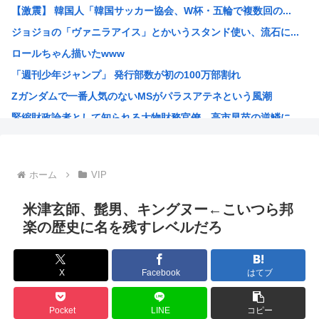
【激震】 韓国人「韓国サッカー協会、W杯・五輪で複数回の...
【最新版】日本の都市の都会度ランキングがこちらwww
ジョジョの「ヴァニラアイス」とかいうスタンド使い、流石に...
ダイソーの220円のUSBケーブルが3ヶ月でダメになった...
ロールちゃん描いたwww
【警告】ADHDグレーと診断された子供たち、高確率で『こ...
「週刊少年ジャンプ」 発行部数が初の100万部割れ
【画像】どえらい乳のJSが発見される
Zガンダムで一番人気のないMSがパラスアテネという風潮
中国外務省、広島原爆投下に関して「同情を得ようと核被害者...
緊縮財政論者として知られる大物財務官僚、高市早苗の逆鱗に...
【急募】みい山作者・亜月ねねちゃんがここから逆転する方法
海外「日本にはこんな特殊な標識があるんだけど皆は見たこと...
自民党「日本人56す56す56す56す56すコロスコロス...
ホーム
VIP
熊本地震避難所で高市早苗の態度が非常に良いと話題
露悪系アニメ、定義がよくわからなくなる
米津玄師、髭男、キングヌー←こいつら邦
高市早苗「消費税減税の財源は今から考える」
楽の歴史に名を残すレベルだろ
声優の長谷川育美さんと結婚したいんやが
部落民のことお前らの地域ってなんて言ってた？
X
Facebook
はてブ
中国大使館に侵入した自衛官（24）、動機を告白「中国の強...
海外「ディズニーがゴミのようだ！」日本がアニメ化した米人...
Pocket
LINE
コピー