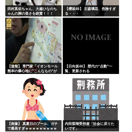
田村真佑ちゃん、大越ひなのち
【櫻坂46】 石森璃花、危険すぎ
ゃんの脚の長さを絶賛！！！
る・・・
【乃木坂46】
【速報】 専門家「イオンモール
【日向坂46】 歴代の“点数”一
熊本の爆心地に”こんなもの”が
覧、更新される
あったんだけど…」
【画像】 真夏日のプール、ガチ
内田梨瑚受刑者「社会に戻りた
で最高すぎｗｗｗｗｗｗｗｗｗ
いです」