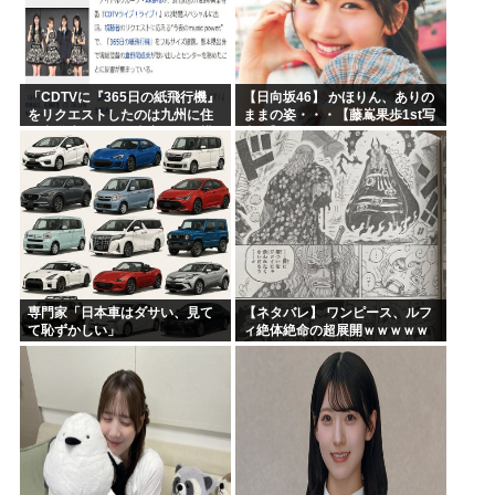
「CDTVに『365日の紙飛行機』
【日向坂46】 かほりん、ありの
をリクエストしたのは九州に住
ままの姿・・・【藤嶌果歩1st写
む中学生」←この事実って結構
真集】
デカいよな【AKB48】
専門家「日本車はダサい、見て
【ネタバレ】 ワンピース、ルフ
て恥ずかしい」
ィ絶体絶命の超展開ｗｗｗｗｗ
ｗｗｗｗｗｗｗｗｗｗｗｗｗｗ
ｗｗｗｗｗｗｗｗｗｗｗｗｗｗ
ｗｗｗｗｗｗｗｗｗｗｗｗ...