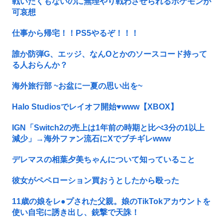
戦いたくもないのに無理やり戦わさせられるポケモンが
可哀想
仕事から帰宅！！PS5やるぞ！！！
誰か防弾G、エッジ、なんOとかのソースコード持って
る人おらんか？
海外旅行部 ~お盆に一夏の思い出を~
Halo Studiosでレイオフ開始♥www【XBOX】
IGN「Switch2の売上は1年前の時期と比べ3分の1以上
減少」→海外ファン流石にXでブチギレwww
デレマスの相葉夕美ちゃんについて知っていること
彼女がペペローション買おうとしたから殴った
11歳の娘をレ●プされた父親。娘のTikTokアカウントを
使い自宅に誘き出し、銃撃で天誅！