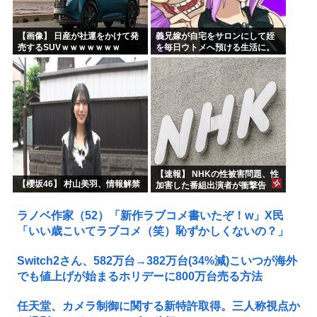
【画像】 日産が社運をかけて発
義兄嫁が自宅をサロンにして姪
売するSUVｗｗｗｗｗｗｗ
を毎日ウトメへ預ける生活に。
数年後、そのツケが一気に回っ
てきて…
【速報】 NHKの性被害問題、性
【櫻坂46】 村山美羽、情報解禁
加害した番組出演者が衝撃告
白！
ラノベ作家（52）「新作ラブコメ書いたぞ！w」X民
「いい歳こいてラブコメ（笑）恥ずかしくないの？」
Switch2さん、582万台→382万台(34%減)こいつが海外
でも値上げが始まるホリデーに800万台売る方法
任天堂、カメラ制御に関する新特許取得。三人称視点か