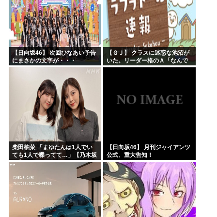
【日向坂46】 次回ひなあい予告
【ＧＪ】 クラスに迷惑な池沼が
にまさかの文字が・・・
いた。リーダー格のＡ「なんで
支援学級に入れないんです
か？」先生「背の高い低いと同
じで、これも個性なの！差別は...
柴田柚菜 「まゆたんは1人でい
【日向坂46】 月刊ジャイアンツ
ても1人で喋ってて…」【乃木坂
公式、重大告知！
46】