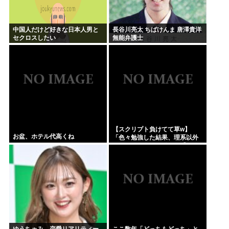
中国人だけど好きな日本人男と
長谷川亮太 ちばけんま 唐澤貴洋
セクロスしたい
無能弁護士
【スクリプト負けてて草w】
お盆、ホテル代高くね
「色々勉強した結果、理系以外
はエラー品だと気付いた【ガ
チ】」について、もっと具体的
に話そうか