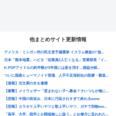
他まとめサイト更新情報
アメリカ・ミシガン州の民主党予備選挙 イスラム教徒の“急...
日本「熊本地震」ハビタ「従業員2人亡くなる」営業部長「イ...
K-POPアイドルの約半数が3年後には姿を消す…損益分岐...
ついに国産ヒューマノイド登場、人手不足深刻化の医療・製造...
【速報】注文厨の女を逮捕
【衝撃】メイウェザー「恵まれない子へ募金？そいつらが俺に...
【悲報】中国の街並み、日本に汚染されすぎて終わるwww
【悲報】カラオケ上手いヤツと歌上手いヤツ、ガチで別物ww...
「高卒、大卒、院卒とか関係無しに扱う」とお偉方に言われた...