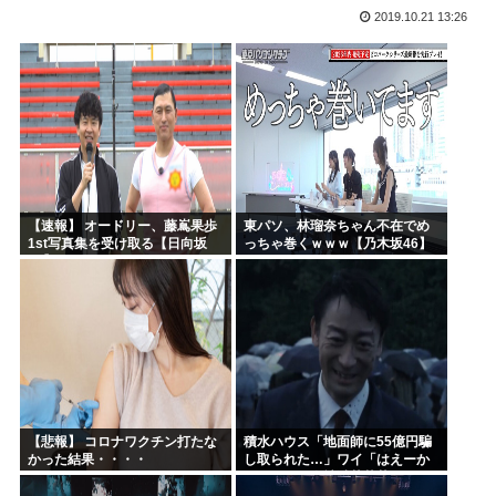
2019.10.21 13:26
今期アニメの評価、ついに固まる
韓国人「韓国サッカー協会W杯予選で外国人審判に性接待した...
「味方のふりをしてたが、実は敵のスパイだったキャラ」 何...
みいちゃん作者、お気持ち表明ツイートから1週間沈黙www
高市総書記に逆らった財務官僚、左遷されるwww
ヒロアカ見たらまじで好きになったんやが
【速報】 オードリー、藤嶌果歩
東パソ、林瑠奈ちゃん不在でめ
1st写真集を受け取る【日向坂
っちゃ巻くｗｗｗ【乃木坂46】
46】
【悲報】 コロナワクチン打たな
積水ハウス「地面師に55億円騙
かった結果・・・・
し取られた…」ワイ「はえーか
わいそう…会社滅茶苦茶やろな
ぁ」→