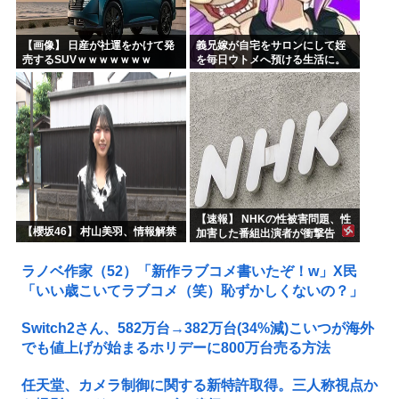
【画像】 日産が社運をかけて発
義兄嫁が自宅をサロンにして姪
売するSUVｗｗｗｗｗｗｗ
を毎日ウトメへ預ける生活に。
数年後、そのツケが一気に回っ
てきて…
【速報】 NHKの性被害問題、性
【櫻坂46】 村山美羽、情報解禁
加害した番組出演者が衝撃告
白！
ラノベ作家（52）「新作ラブコメ書いたぞ！w」X民
「いい歳こいてラブコメ（笑）恥ずかしくないの？」
Switch2さん、582万台→382万台(34%減)こいつが海外
でも値上げが始まるホリデーに800万台売る方法
任天堂、カメラ制御に関する新特許取得。三人称視点か