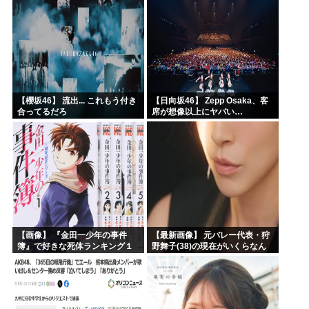
【櫻坂46】 流出... これもう付き
【日向坂46】 Zepp Osaka、客
合ってるだろ
席が想像以上にヤバい…
【画像】 『金田一少年の事件
【最新画像】 元バレー代表・狩
簿』で好きな死体ランキング１
野舞子(38)の現在がいくらなん
位がこちら！
でも即ハボすぎる！