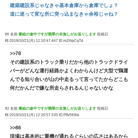
建築建設系じゃなきゃ基本倉庫から倉庫でしょ？
道に迷って変な所に突っ込まなきゃ余裕じゃね？
86 名前:
番組の途中ですが翡翠の名無しがお送りします
投稿日
時:2019/10/21(月) 12:10:47.447
ID:mZ4ipCqTd
>>78
その建設系のトラック乗りだから他のトラックドライ
バーがどんな運行経路かよくわからんけど大型で鶏運
んでる知り合いが山の中走るって言ってたからどこも
何だかんだで嫌な所走らされるんじゃないかな
92 名前:
番組の途中ですが翡翠の名無しがお送りします
投稿日
時:2019/10/21(月) 12:20:57.535
ID:PfIv569/a
>>86
現場は基本的に重機が通れるぐらいの広さはあるから