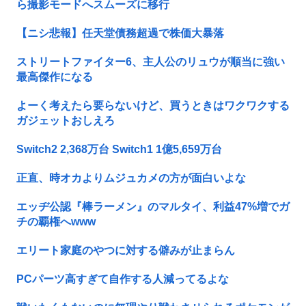
ら撮影モードへスムーズに移行
【ニシ悲報】任天堂債務超過で株価大暴落
ストリートファイター6、主人公のリュウが順当に強い
最高傑作になる
よーく考えたら要らないけど、買うときはワクワクする
ガジェットおしえろ
Switch2 2,368万台 Switch1 1億5,659万台
正直、時オカよりムジュカメの方が面白いよな
エッヂ公認『棒ラーメン』のマルタイ、利益47%増でガ
チの覇権へwww
エリート家庭のやつに対する僻みが止まらん
PCパーツ高すぎて自作する人減ってるよな