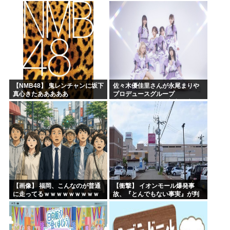
ｗ
【NMB48】 鬼レンチャンに坂下
佐々木優佳里さんが永尾まりや
真心きたあああああ
プロデュースグループ
「WASURENA」に加入発表！
現在のグループと兼任へ【元
AKB48ゆかるん・まりやぎ】
【画像】 福岡、こんなのが普通
【衝撃】 イオンモール爆発事
に走ってるｗｗｗｗｗｗｗｗｗ
故、『とんでもない事実』が判
ｗｗｗｗｗｗｗ
明してしまう・・・・・・