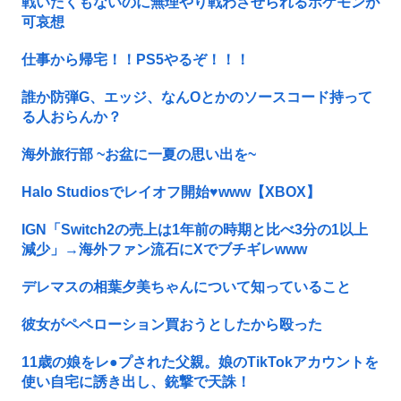
戦いたくもないのに無理やり戦わさせられるポケモンが
可哀想
仕事から帰宅！！PS5やるぞ！！！
誰か防弾G、エッジ、なんOとかのソースコード持って
る人おらんか？
海外旅行部 ~お盆に一夏の思い出を~
Halo Studiosでレイオフ開始♥www【XBOX】
IGN「Switch2の売上は1年前の時期と比べ3分の1以上
減少」→海外ファン流石にXでブチギレwww
デレマスの相葉夕美ちゃんについて知っていること
彼女がペペローション買おうとしたから殴った
11歳の娘をレ●プされた父親。娘のTikTokアカウントを
使い自宅に誘き出し、銃撃で天誅！