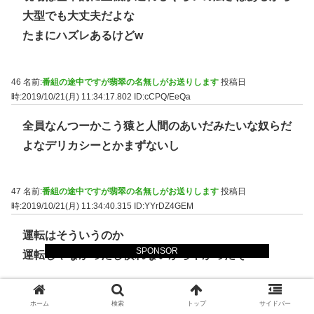
大型でも大丈夫だよな
たまにハズレあるけどw
46 名前:
番組の途中ですが翡翠の名無しがお送りします
投稿日
時:2019/10/21(月) 11:34:17.802
ID:cCPQ/EeQa
全員なんつーかこう猿と人間のあいだみたいな奴らだ
よなデリカシーとかまずないし
47 名前:
番組の途中ですが翡翠の名無しがお送りします
投稿日
時:2019/10/21(月) 11:34:40.315
ID:YYrDZ4GEM
運転はそういうのか
SPONSOR
運転じゃなかったし慣れないから辛かったぞ
48 名前:
番組の途中ですが翡翠の名無しがお送りします
投稿日
ホーム
検索
トップ
サイドバー