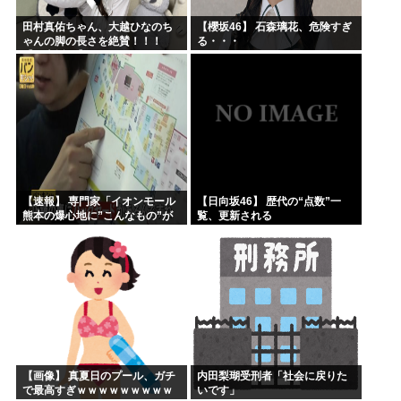
田村真佑ちゃん、大越ひなのち
【櫻坂46】 石森璃花、危険すぎ
ゃんの脚の長さを絶賛！！！
る・・・
【乃木坂46】
【速報】 専門家「イオンモール
【日向坂46】 歴代の“点数”一
熊本の爆心地に”こんなもの”が
覧、更新される
あったんだけど…」
【画像】 真夏日のプール、ガチ
内田梨瑚受刑者「社会に戻りた
で最高すぎｗｗｗｗｗｗｗｗｗ
いです」