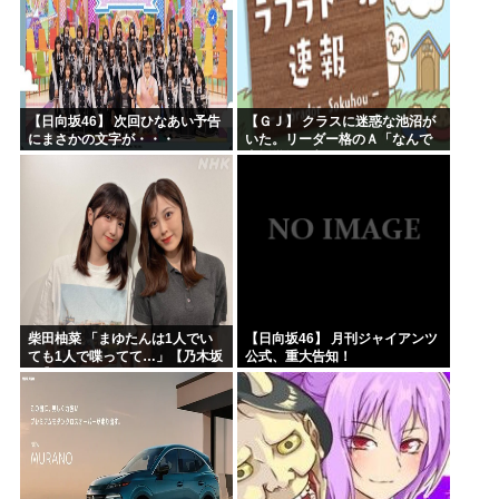
【日向坂46】 次回ひなあい予告
【ＧＪ】 クラスに迷惑な池沼が
にまさかの文字が・・・
いた。リーダー格のＡ「なんで
支援学級に入れないんです
か？」先生「背の高い低いと同
じで、これも個性なの！差別は...
柴田柚菜 「まゆたんは1人でい
【日向坂46】 月刊ジャイアンツ
ても1人で喋ってて…」【乃木坂
公式、重大告知！
46】