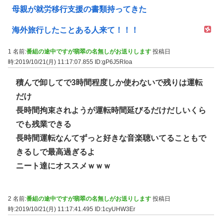
母親が就労移行支援の書類持ってきた
海外旅行したことある人来て！！！
1 名前:
番組の途中ですが翡翠の名無しがお送りします
投稿日
時:2019/10/21(月) 11:17:07.855
ID:gP6J5RIoa
積んで卸してで3時間程度しか使わないで残りは運転
だけ
長時間拘束されようが運転時間延びるだけだしいくら
でも残業できる
長時間運転なんてずっと好きな音楽聴いてることもで
きるしで最高過ぎるよ
ニート達にオススメｗｗｗ
2 名前:
番組の途中ですが翡翠の名無しがお送りします
投稿日
時:2019/10/21(月) 11:17:41.495
ID:1cyUHW3Er