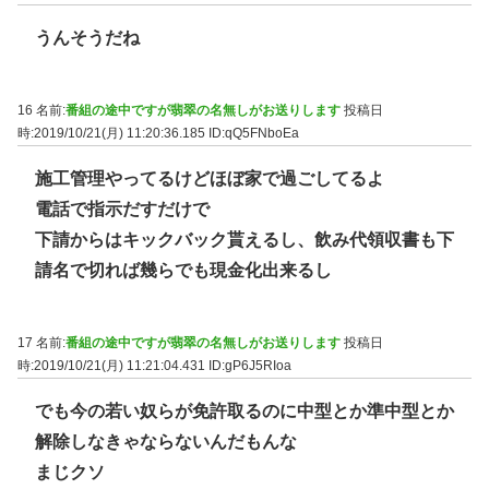
うんそうだね
16 名前:
番組の途中ですが翡翠の名無しがお送りします
投稿日
時:2019/10/21(月) 11:20:36.185
ID:qQ5FNboEa
施工管理やってるけどほぼ家で過ごしてるよ
電話で指示だすだけで
下請からはキックバック貰えるし、飲み代領収書も下
請名で切れば幾らでも現金化出来るし
17 名前:
番組の途中ですが翡翠の名無しがお送りします
投稿日
時:2019/10/21(月) 11:21:04.431
ID:gP6J5RIoa
でも今の若い奴らが免許取るのに中型とか準中型とか
解除しなきゃならないんだもんな
まじクソ