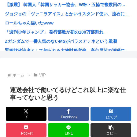
【激震】 韓国人「韓国サッカー協会、W杯・五輪で複数回の...
【最新版】日本の都市の都会度ランキングがこちらwww
ジョジョの「ヴァニラアイス」とかいうスタンド使い、流石に...
ダイソーの220円のUSBケーブルが3ヶ月でダメになった...
ロールちゃん描いたwww
【警告】ADHDグレーと診断された子供たち、高確率で『こ...
「週刊少年ジャンプ」 発行部数が初の100万部割れ
【画像】どえらい乳のJSが発見される
Zガンダムで一番人気のないMSがパラスアテネという風潮
中国外務省、広島原爆投下に関して「同情を得ようと核被害者...
緊縮財政論者として知られる大物財務官僚、高市早苗の逆鱗に...
【急募】みい山作者・亜月ねねちゃんがここから逆転する方法
海外「日本にはこんな特殊な標識があるんだけど皆は見たこと...
自民党「日本人56す56す56す56す56すコロスコロス...
ホーム
VIP
熊本地震避難所で高市早苗の態度が非常に良いと話題
露悪系アニメ、定義がよくわからなくなる
運送会社で働いてるけどこれ以上に楽な仕
高市早苗「消費税減税の財源は今から考える」
事ってないと思う
声優の長谷川育美さんと結婚したいんやが
部落民のことお前らの地域ってなんて言ってた？
X
Facebook
はてブ
中国大使館に侵入した自衛官（24）、動機を告白「中国の強...
海外「ディズニーがゴミのようだ！」日本がアニメ化した米人...
Pocket
LINE
コピー