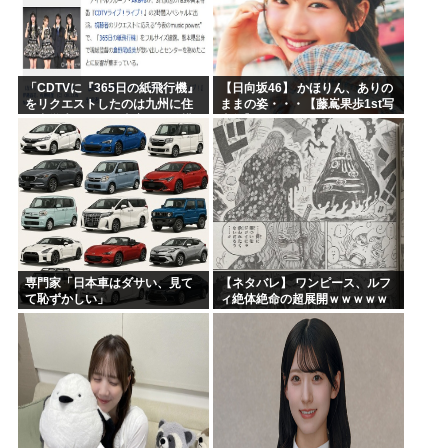
「CDTVに『365日の紙飛行機』
【日向坂46】 かほりん、ありの
をリクエストしたのは九州に住
ままの姿・・・【藤嶌果歩1st写
む中学生」←この事実って結構
真集】
デカいよな【AKB48】
専門家「日本車はダサい、見て
【ネタバレ】 ワンピース、ルフ
て恥ずかしい」
ィ絶体絶命の超展開ｗｗｗｗｗ
ｗｗｗｗｗｗｗｗｗｗｗｗｗｗ
ｗｗｗｗｗｗｗｗｗｗｗｗｗｗ
ｗｗｗｗｗｗｗｗｗｗｗｗ...