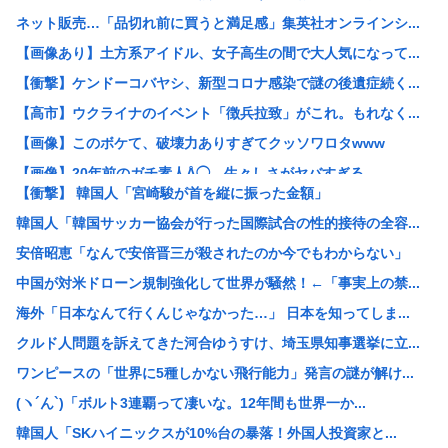
ネット販売…「品切れ前に買うと満足感」集英社オンラインシ...
【画像あり】土方系アイドル、女子高生の間で大人気になって...
【衝撃】ケンドーコバヤシ、新型コロナ感染で謎の後遺症続く...
【高市】ウクライナのイベント「徴兵拉致」がこれ。もれなく...
【画像】このボケて、破壊力ありすぎてクッソワロタwww
【画像】20年前のガチ素人Å◯、生々しさがヤバすぎる
【衝撃】 韓国人「宮崎駿が首を縦に振った金額」
東海汽船の当直が飲酒ｗｗｗやっちまったなｗｗｗ事業停止ま...
韓国人「韓国サッカー協会が行った国際試合の性的接待の全容...
早朝「ピンポーン」田舎の38歳おっさん「はい」警察「お前...
安倍昭恵「なんで安倍晋三が殺されたのか今でもわからない」
すまん、「プライベート・ライアン」とかいう大昔の戦争映画...
中国が対米ドローン規制強化して世界が騒然！←「事実上の禁...
【衝撃】手術中に熊本地震が直撃した結果www(※動画あり...
海外「日本なんて行くんじゃなかった…」 日本を知ってしま...
【描込】なんだよこの漫画ｗｗｗ【注意】
クルド人問題を訴えてきた河合ゆうすけ、埼玉県知事選挙に立...
【衝撃】 中国製ルーター20機種にバックドア発見！ ネッ...
ワンピースの「世界に5種しかない飛行能力」発言の謎が解け...
【画像】マジで復活して欲しいAV女優www
(ヽ´ん`)「ボルト3連覇って凄いな。12年間も世界一か...
【画像】仙台育英初の女子野球部員・星よつはがガチで可愛す...
韓国人「SKハイニックスが10%台の暴落！外国人投資家と...
【悲報】結婚して2年目の奥さんが風俗経験者だと判明