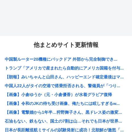
他まとめサイト更新情報
中国製ルーター20機種にバックドア 外部から完全制御でき...
トランプ「アメリカで産まれたら自動的にアメリカ国籍を付与...
【朗報】みいちゃんと山田さん、ハッピーエンド確定最後はマ...
中国人22人がタイの空港で搭乗拒否される、警備員が「つり...
【画像】小倉ゆうか（元・小倉優香）が水着グラビア復帰
【画像】令和のJKの待ち受け画像、俺たちには眩しすぎるw...
【画像】電撃婚から1年半…狩野舞子さん、黒ドレス姿の激変...
石油もない、鉄もない、国土の7割は山…それでも日本が世界...
日本が長距離巡航ミサイルの試験発射に成功！北朝鮮が激怒「...