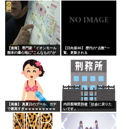
【乃木坂46】
【速報】 専門家「イオンモール
【日向坂46】 歴代の“点数”一
熊本の爆心地に”こんなもの”が
覧、更新される
あったんだけど…」
【画像】 真夏日のプール、ガチ
内田梨瑚受刑者「社会に戻りた
で最高すぎｗｗｗｗｗｗｗｗｗ
いです」
ｗ