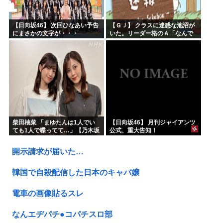
【日向坂46】 次回ひなあい予告
【ＧＪ】 クラスに迷惑な池沼が
にまさかの文字が・・・
いた。リーダー格のＡ「なんで
支援学級に入れないんです
か？」先生「背の高い低いと同
じで、これも個性なの！差別は...
柴田柚菜 「まゆたんは1人でい
【日向坂46】 月刊ジャイアンツ
ても1人で喋ってて…」【乃木坂
公式、重大告知！
46】
開示請求が届いた…
韓国で自殺配信した日本のキャバ嬢
電車の画像貼るスレ
なんエヂパチ●コパチスロ部