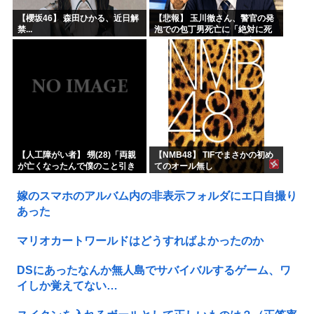
【櫻坂46】 森田ひかる、近日解
【悲報】 玉川徹さん、警官の発
禁...
泡での包丁男死亡に「絶対に死
刑にならない罪なのに警察が死
刑にした！」 → 元警官のマジレ
スがコチラ → ………
【人工障がい者】 甥(28)「両親
【NMB48】 TIFでまさかの初め
が亡くなったんで僕のこと引き
てのオール無し
取ってほしいんですけど！」な
んでいい年したヒキニートを引
嫁のスマホのアルバム内の非表示フォルダにエ口自撮り
き取らなきゃいけないんだ...
あった
マリオカートワールドはどうすればよかったのか
DSにあったなんか無人島でサバイバルするゲーム、ワ
イしか覚えてない…