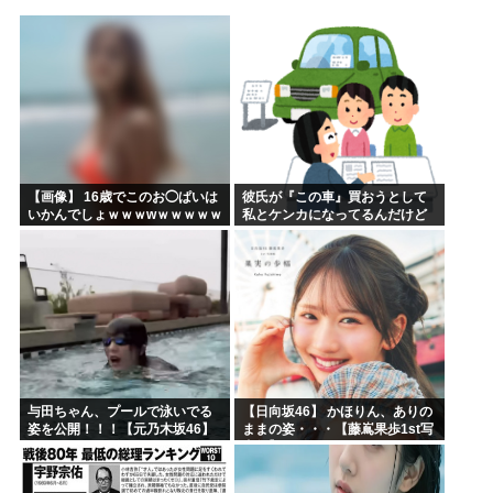
海外「あるある！」日本を旅行した外国人が患う新たな症状「...
韓国が独自開発したと自慢する甘いトマト、実はそこら辺のト...
埼玉川越に突如として「モスク」が自生 外国人「自分たちは...
はっきり言う、プリキュア見た事ない
自民党、古謝玄太の推薦を決定 沖縄県知事選
【映画悲報】日本(ジャップ)の映画界、完全に終わる…現代...
【画像】 16歳でこのお◯ぱいは
彼氏が『この車』買おうとして
いかんでしょｗｗｗwｗｗｗｗｗ
私とケンカになってるんだけど
ｗｗｗ❤
ｗｗｗｗｗｗ
与田ちゃん、プールで泳いでる
【日向坂46】 かほりん、ありの
姿を公開！！！【元乃木坂46】
ままの姿・・・【藤嶌果歩1st写
真集】