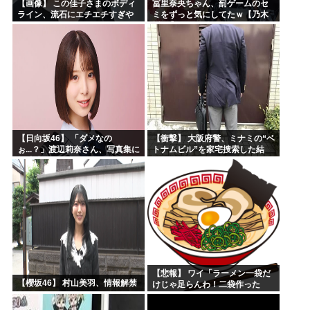
【画像】 この佳子さまのボディ
冨里奈央ちゃん、罰ゲームのセ
ライン、流石にエチエチすぎや
ミをずっと気にしてたｗ【乃木
ろ！
坂46】
【日向坂46】 「ダメなの
【衝撃】 大阪府警、ミナミの“ベ
ぉ...？」渡辺莉奈さん、写真集に
トナムビル”を家宅捜索した結
興味津々
果・・・・・・
【悲報】 ワイ「ラーメン一袋だ
【櫻坂46】 村山美羽、情報解禁
けじゃ足らんわ！二袋作った
ろ！」→結果ｗｗｗ