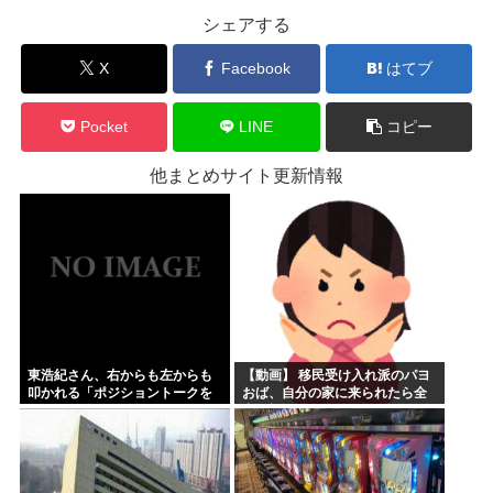
シェアする
X
Facebook
はてブ
Pocket
LINE
コピー
他まとめサイト更新情報
東浩紀さん、右からも左からも
【動画】 移民受け入れ派のパヨ
叩かれる「ポジショントークを
おば、自分の家に来られたら全
しないからこそ信頼できる」と
力で拒否るｗｗｗｗｗｗｗｗｗ
擁護されるwww
ｗｗｗ