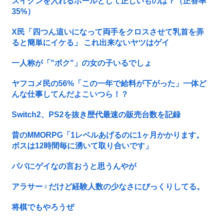
スイクンを入れるボールとして正しいものは？（正答率
35%）
X民「四つん這いになって両手をクロスさせて乳首を弄
ると簡単にイケる」 これ出来ないヤツはゲイ
一人称が「"ボク"」の女の子いるでしょ
ヤフコメ民の56%「この一年で給料が下がった」一体ど
んな仕事してんだよこいつら！？
Switch2、PS2を抜き歴代最速の販売台数を記録
昔のMMORPG「1レベルあげるのに1ヶ月かかります。
ボスは12時間毎に湧いて取り合いです」
パパにゲイなの言おうと思うんやが
アラサー♀だけど経験人数の少なさにびっくりしてる。
将棋でもやろうぜ