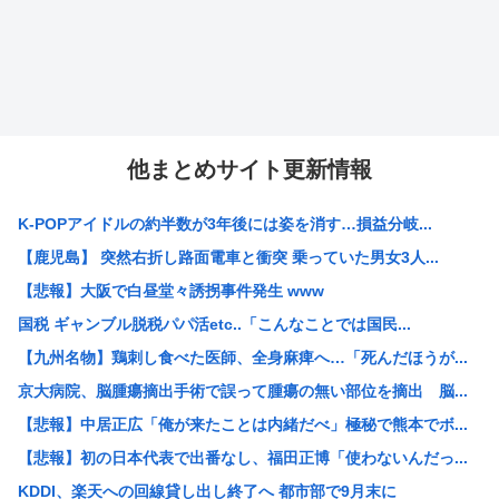
他まとめサイト更新情報
K-POPアイドルの約半数が3年後には姿を消す…損益分岐...
【鹿児島】 突然右折し路面電車と衝突 乗っていた男女3人...
【悲報】大阪で白昼堂々誘拐事件発生 www
国税 ギャンブル脱税パパ活etc..「こんなことでは国民...
【九州名物】鶏刺し食べた医師、全身麻痺へ…「死んだほうが...
京大病院、脳腫瘍摘出手術で誤って腫瘍の無い部位を摘出 脳...
【悲報】中居正広「俺が来たことは内緒だべ」極秘で熊本でボ...
【悲報】初の日本代表で出番なし、福田正博「使わないんだっ...
KDDI、楽天への回線貸し出し終了へ 都市部で9月末に