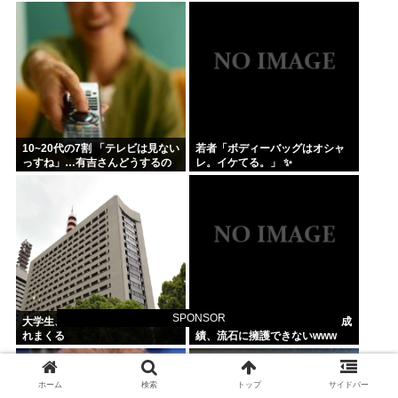
ーやろ…
10~20代の7割 「テレビは見ない
若者「ボディーバッグはオシャ
っすね」…有吉さんどうするの
レ。イケてる。」 ✨
これ
SPONSOR
大学生、スカウト行為で逮捕さ
イチローの晩年(2011-2019)の成
れまくる
績、流石に擁護できないwww
ホーム
検索
トップ
サイドバー