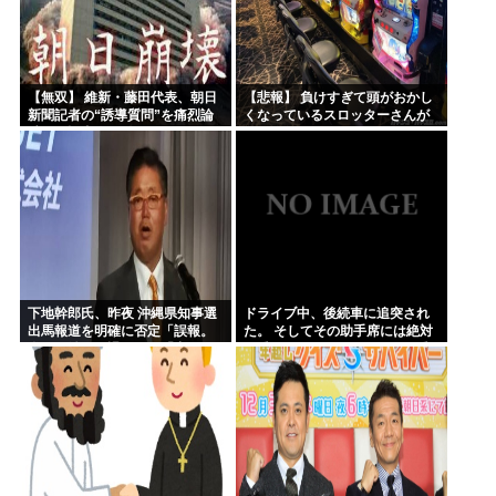
【無双】 維新・藤田代表、朝日
【悲報】 負けすぎて頭がおかし
新聞記者の“誘導質問”を痛烈論
くなっているスロッターさんが
破する記者会見動画がネットで
発見される…
大反響ｗｗｗｗｗ
下地幹郎氏、昨夜 沖縄県知事選
ドライブ中、後続車に追突され
出馬報道を明確に否定「誤報。
た。 そしてその助手席には絶対
私は政治を引退した」「出な
に乗っていてはいけない人が乗
い」「出ない。変わらない」と
っていた。どうすればいいん
繰り返し強調
だ……..