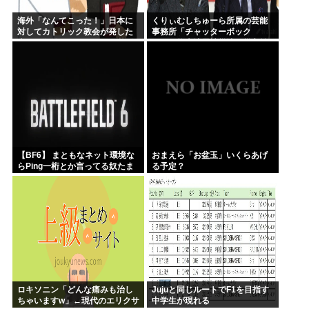
海外「なんてこった！」日本に
くりぃむしちゅーら所属の芸能
対してカトリック教会が発した
事務所「チャッターボック
声明に海外からコメントが殺到
ス」、熊本地震被災地に災害義
中
援金寄付を発表
【BF6】 まともなネット環境な
おまえら「お盆玉」いくらあげ
らPing一桁とか言ってる奴たま
る予定？
にいるけどマヌケすぎる
ロキソニン「どんな痛みも治し
Jujuと同じルートでF1を目指す
ちゃいますw」←現代のエリクサ
中学生が現れる