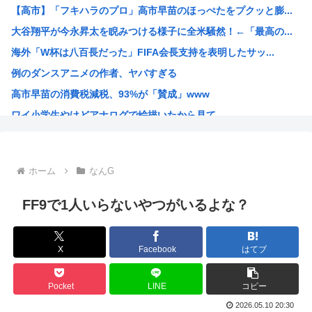
【高市】「フキハラのプロ」高市早苗のほっぺたをプクッと膨...
高市早苗の消費税減税、93%が「賛成」www
大谷翔平が今永昇太を睨みつける様子に全米騒然！←「最高の...
首相官邸、"映え"を意識した高市首相熊本訪問の感動BGM...
海外「W杯は八百長だった」FIFA会長支持を表明したサッ...
【画像】女子高生さん、男に抱かれまくった結果www
例のダンスアニメの作者、ヤバすぎる
【動画】 広島記念公園を追い出された左翼さん、流石にキモ...
高市早苗の消費税減税、93%が「賛成」www
【批判】ラノベ作家（52）「新作ラブコメ書いたぞ！ｗ」X...
ワイ小学生やけどアナログで絵描いたから見て
落合博満の晩年の成績(1991-1998)、ギリ擁護でき...
国家情報局のスパイ通報フォーム、マイクロソフト365だっ...
ハンターハンターのゴンっておるやん
ホーム
なんG
ちいかわのモモンガ、逝きそう
韓国人「韓国に10年間の出場権剥奪や過去ワールドカップ、...
FF9で1人いらないやつがいるよな？
高市首相、出張マッサージへ
アキバ冥途戦争とかいうアニメwww
X
Facebook
はてブ
【画像】小池百合子×高市早苗
【高市】ゴラム(56歳)、女子中学生をナイフで脅し性的暴...
Pocket
LINE
コピー
5ちゃんのどこでもいいけど、日本人の税金使って日本人批判...
2026.05.10 20:30