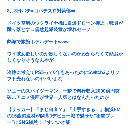
8月8日パチ●コパチスロ対策部❤️
ドイツ空港のウクライナ機に自爆ドローン接近→職員が
蹴り落とす→偶然起爆装置が壊れセーフ
熱海で旅館ホテルデートwww
ワイ彼女欲しいのか欲しくないのかわからなくて頭おか
しくなりそうなんやが
冷静に考えてPS5って6年もあったのにSwitch2よりソ
フト売れないのヤバいよな
ソニーのスパイダーマン、一瞬で興行収入2000億円突
破…アニメ漫画が世界一人気とはなんだったのか
【サッカー】「まじ何者？」「上手すぎる…」横浜FM
の16歳超逸材が開幕Jデビュー戦で魅せた”衝撃プレ
ー”にSNS騒然！「すごい才能」