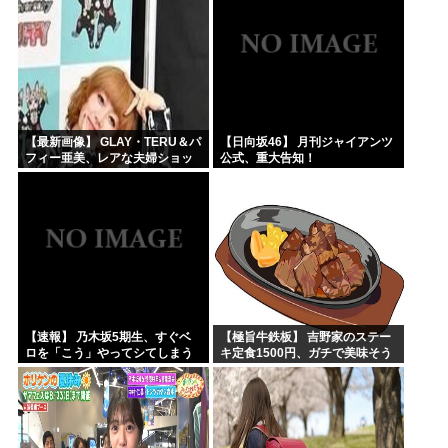
【最新画像】 GLAY・TERU＆パ
【日向坂46】 月刊ジャイアンツ
フィー亜美、レアな夫婦ショッ
公式、重大告知！
トを公開してしまう！
【速報】 乃木坂5期生、すぐベ
【極旨牛鉄板】 吉野家のステー
ロを「こう」やってシてしまう
キ定食1500円、ガチで美味そう
ｗｗｗｗｗｗ
ｗｗｗ