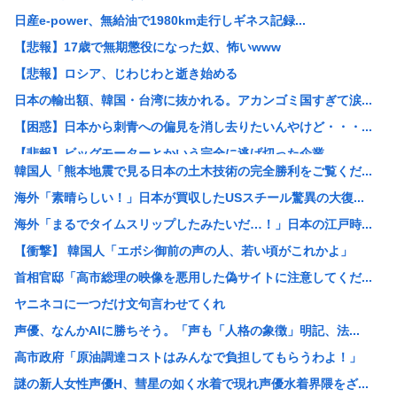
日産e-power、無給油で1980km走行しギネス記録...
【悲報】17歳で無期懲役になった奴、怖いwww
【悲報】ロシア、じわじわと逝き始める
日本の輸出額、韓国・台湾に抜かれる。アカンゴミ国すぎて涙...
【困惑】日本から刺青への偏見を消し去りたいんやけど・・・...
【悲報】ビッグモーターとかいう完全に逃げ切った企業
韓国人「熊本地震で見る日本の土木技術の完全勝利をご覧くだ...
【悲報】女性「性的暴行されました」検事「嘘では？」女性「...
海外「素晴らしい！」日本が買収したUSスチール驚異の大復...
ホリエモン、移民受け入れ反対派の若者にブチギレ→スタジオ...
海外「まるでタイムスリップしたみたいだ…！」日本の江戸時...
【悲報】「米軍を粉砕しろ！」在韓米軍基地に突入した韓国学...
【衝撃】 韓国人「エボシ御前の声の人、若い頃がこれかよ」
税務署員1億円超脱税疑い 詐取金で競艇か、国税当局
首相官邸「高市総理の映像を悪用した偽サイトに注意してくだ...
【動画あり】ミスイタリア地方予選、黒人女性が優勝し炎上
ヤニネコに一つだけ文句言わせてくれ
早めに予約した通路側の席に、見知らぬ母子が。車掌の呼びか...
声優、なんかAIに勝ちそう。「声も「人格の象徴」明記、法...
ショートスリーパーさん「寝たほうがいいのでは？」にブチギ...
高市政府「原油調達コストはみんなで負担してもらうわよ！」
トッモ「ワイ5年かけて500万貯めてん、これで焼き鳥屋や...
謎の新人女性声優H、彗星の如く水着で現れ声優水着界隈をざ...
理容室経営て今から難しい？収入や資金、集客はどれくらい必...