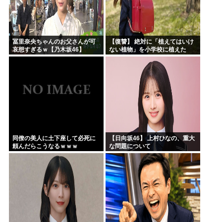
冨里奈央ちゃんのお父さんが可
【復讐】 絶対に「植えてはいけ
哀想すぎるｗ【乃木坂46】
ない植物」を小学校に植えた
→20年経って見に行くと…
「！？」衝撃の光景が・・・
同僚の美人に土下座して必死に
【日向坂46】 上村ひなの、重大
頼んだらこうなるｗｗｗ
な問題について