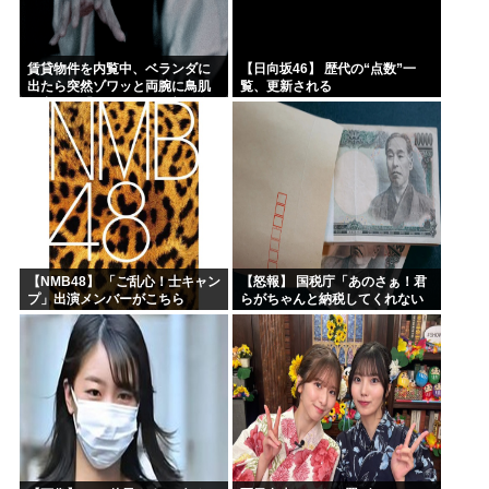
賃貸物件を内覧中、ベランダに
【日向坂46】 歴代の“点数”一
出たら突然ゾワッと両腕に鳥肌
覧、更新される
が出た。「やっぱりこの部屋嫌
だ」と思った瞬間、体が前にド
ンッと突き飛ばされて…
【NMB48】 「ご乱心！士キャン
【怒報】 国税庁「あのさぁ！君
プ」出演メンバーがこちら
らがちゃんと納税してくれない
とこうなっちゃうけどどうす
る？！」←これw w w w w w w w