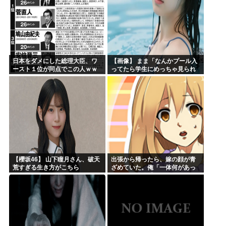
日本をダメにした総理大臣、ワ
【画像】 まま「なんかプール入
ースト１位が同点でこの人ｗｗ
ってたら学生にめっちゃ見られ
ｗｗｗｗ
たw」
【櫻坂46】 山下瞳月さん、破天
出張から帰ったら、嫁の顔が青
荒すぎる生き方がこちら
ざめていた。俺「一体何があっ
たんだ？」嫁「…」→子供たち
に話を聞くと…