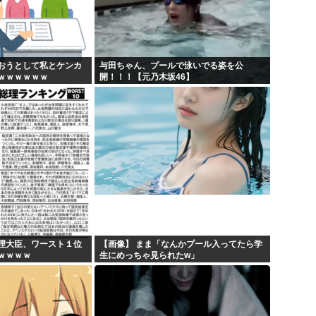
埼玉川越に突如として「モスク
キモ...
はっきり言う、プリキュア見
X...
自民党、古謝玄太の推薦を決
おうとして私とケンカ
与田ちゃん、プールで泳いでる姿を公
ｗｗｗｗｗｗ
開！！！【元乃木坂46】
【映画悲報】日本(ジャップ)
理大臣、ワースト１位
【画像】 まま「なんかプール入ってたら学
ｗｗｗｗ
生にめっちゃ見られたw」