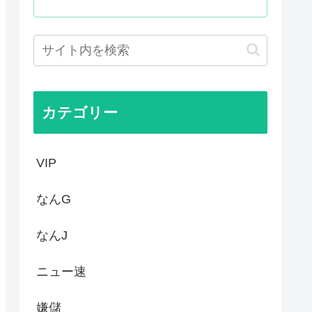
」が自生 外国人「自分たちは...
た事ない
定 沖縄県知事選
の映画界、完全に終わる…現代...
カテゴリー
VIP
なんG
なんJ
ニュー速
嫌儲