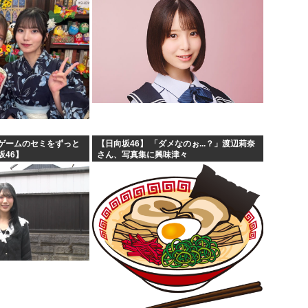
ゲームのセミをずっと
【日向坂46】 「ダメなのぉ...？」渡辺莉奈
坂46】
さん、写真集に興味津々