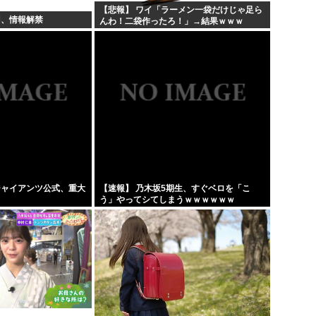
【悲報】 ワイ「ラーメン一袋だけじゃ足ら
羽、情報解禁
んわ！二袋作ったろ！」→結果ｗｗｗ
ジャイアンツ公式、重大
【速報】 乃木坂5期生、すぐベロを「こ
う」やってシてしまうｗｗｗｗｗｗ