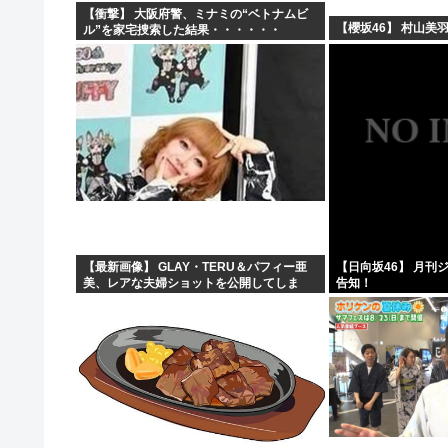
【衝撃】 大阪府警、ミナミの“ベトナムビ
【櫻坂46】 村山美
ル”を家宅捜索した結果・・・・・・
【最新画像】 GLAY・TERU＆パフィー亜
【日向坂46】 月刊
美、レアな夫婦ショットを公開してしま
告知！
う！