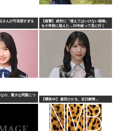
父さんが可哀想すぎる
【復讐】 絶対に「植えてはいけない植物」
を小学校に植えた→20年経って見に行く
と…「！？」衝撃の光景が・・・
ひなの、重大な問題につ
【櫻坂46】 森田ひかる、近日解禁...