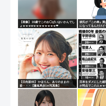
【画像】女子高生さん、男に抱かれまくった結果www
【動画】 広島記念公園を追い出された左翼さん、流石に
【批判】ラノベ作家（52）「新作ラブコメ書いたぞ！ｗ」
【画像】 16歳でこのお◯ぱいはいかんでし
彼氏が『この車』買
ょｗｗｗwｗｗｗｗｗｗｗｗ❤
になってるんだけど
落合博満の晩年の成績(1991-1998)、ギリ擁護でき...
【日向坂46】 かほりん、ありのままの
日本をダメにした総
姿・・・【藤嶌果歩1st写真集】
が同点でこの人ｗｗ