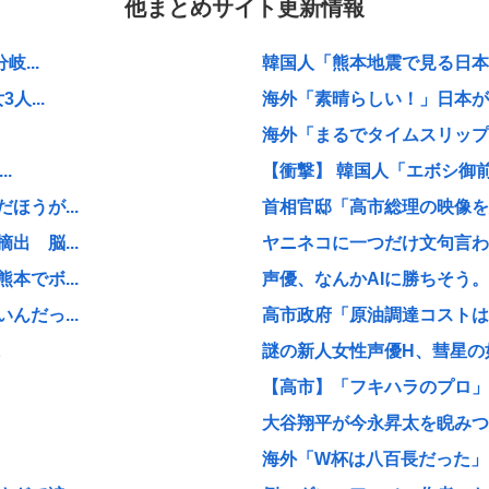
他まとめサイト更新情報
...
韓国人「熊本地震で見る日本の
...
海外「素晴らしい！」日本が買
海外「まるでタイムスリップし
.
【衝撃】 韓国人「エボシ御
うが...
首相官邸「高市総理の映像を悪
 脳...
ヤニネコに一つだけ文句言わ
でボ...
声優、なんかAIに勝ちそう。
だっ...
高市政府「原油調達コストは
に
謎の新人女性声優H、彗星の如
【高市】「フキハラのプロ」高
大谷翔平が今永昇太を睨みつけ
海外「W杯は八百長だった」F