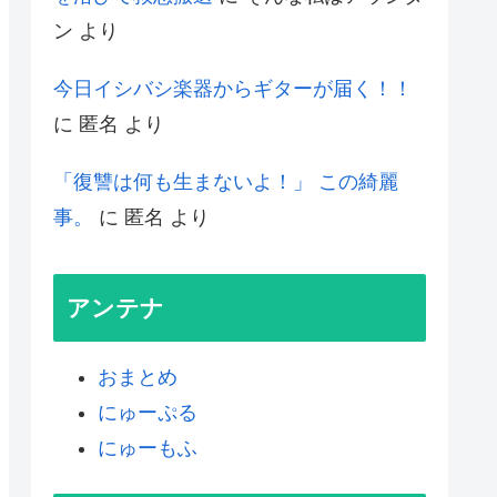
ン
より
今日イシバシ楽器からギターが届く！！
に
匿名
より
「復讐は何も生まないよ！」 この綺麗
事。
に
匿名
より
アンテナ
おまとめ
にゅーぷる
にゅーもふ