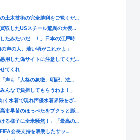
土木技術の完全勝利をご覧くだ...
収したUSスチール驚異の大復...
たみたいだ…！」日本の江戸時...
前の声の人、若い頃がこれかよ」
用した偽サイトに注意してくだ...
せてくれ
「声も「人格の象徴」明記、法...
みんなで負担してもらうわよ！」
く水着で現れ声優水着界隈をざ...
市早苗のほっぺたをプクッと膨...
る様子に全米騒然！←「最高の...
IFA会長支持を表明したサッ...