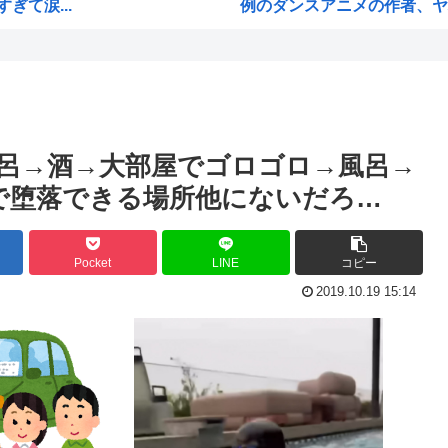
て涙...
例のダンスアニメの作者、ヤ
・・...
高市早苗の消費税減税、93%
業
ワイ小学生やけどアナログで
性「...
国家情報局のスパイ通報フォー
ジオ...
ハンターハンターのゴンって
呂→酒→大部屋でゴロゴロ→風呂→
国学...
ちいかわのモモンガ、逝きそ
で堕落できる場所他にないだろ…
局
韓国人「韓国に10年間の出場
し炎上
高市首相、出張マッサージへ
Pocket
LINE
コピー
びか...
アキバ冥途戦争とかいうアニ
2019.10.19 15:14
チギ...
【画像】小池百合子×高市早
や...
【高市】ゴラム(56歳)、女子
い必...
5ちゃんのどこでもいいけど、
海外「あるある！」日本を旅行
M...
韓国が独自開発したと自慢する