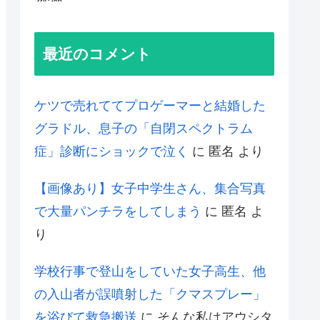
最近のコメント
ケツで売れててプロゲーマーと結婚した
グラドル、息子の「自閉スペクトラム
症」診断にショックで泣く
に
匿名
より
【画像あり】女子中学生さん、集合写真
で大量パンチラをしてしまう
に
匿名
よ
り
学校行事で登山をしていた女子高生、他
の入山者が誤噴射した「クマスプレー」
を浴びて救急搬送
に
そんな私はアウシタ