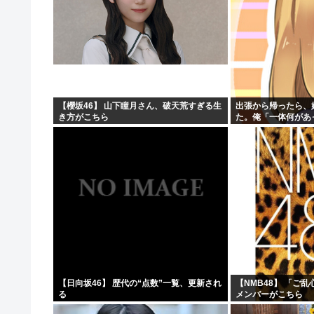
【櫻坂46】 山下瞳月さん、破天荒すぎる生
出張から帰ったら、
き方がこちら
た。俺「一体何があ
→子供たちに話を聞
【日向坂46】 歴代の“点数”一覧、更新され
【NMB48】 「ご
る
メンバーがこちら