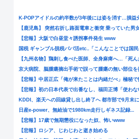
K-POPアイドルの約半数が3年後には姿を消す…損益分岐
【鹿児島】 突然右折し路面電車と衝突 乗っていた男女3人
【悲報】大阪で白昼堂々誘拐事件発生 www
国税 ギャンブル脱税パパ活etc..「こんなことでは国民..
【九州名物】鶏刺し食べた医師、全身麻痺へ…「死んだほ
京大病院、脳腫瘍摘出手術で誤って腫瘍の無い部位を摘出
【悲報】中居正広「俺が来たことは内緒だべ」極秘で熊本
【悲報】初の日本代表で出番なし、福田正博「使わないん
KDDI、楽天への回線貸し出し終了へ 都市部で9月末
日産e-power、無給油で1980km走行しギネス記録...
【悲報】17歳で無期懲役になった奴、怖いwww
【悲報】ロシア、じわじわと逝き始める