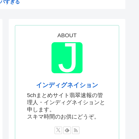
バすぎる
が「賛成」www
絵描いたから見て
ム、マイクロソフト365だっ...
ABOUT
おるやん
う
権剥奪や過去ワールドカップ、...
メwww
インディグネイション
苗
5chまとめサイト翡翠速報の管
理人・インディグネイションと
中学生をナイフで脅し性的暴...
申します。
日本人の税金使って日本人批判...
スキマ時間のお供にどうぞ。
した外国人が患う新たな症状「...
甘いトマト、実はそこら辺のト...