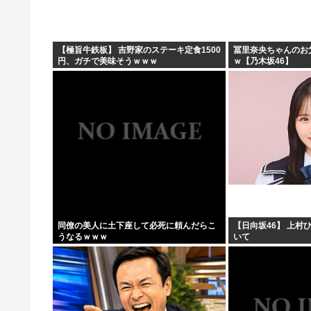
【極旨牛鉄板】 吉野家のステーキ定食1500
冨里奈央ちゃんのお
円、ガチで美味そうｗｗｗ
ｗ【乃木坂46】
同僚の美人に土下座して必死に頼んだらこ
【日向坂46】 上村
うなるｗｗｗ
いて