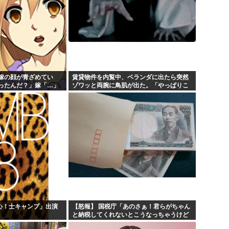
嫁の顔が青ざめてい
賃貸物件を内覧中、ベランダに出たら突然
ったんだ？」嫁「…」
ゾワッと両腕に鳥肌が出た。「やっぱりこ
くと…
の部屋嫌だ」と思った瞬間、体が前にドン
ッと突き飛ばされて…
乱心！士キャンプ」出演
【怒報】 国税庁「あのさぁ！君らがちゃん
と納税してくれないとこうなっちゃうけど
どうする？！」←これw w w w w w w w