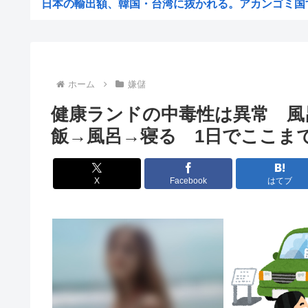
日本の輸出額、韓国・台湾に抜かれる。アカンゴミ国すぎ
【困惑】日本から刺青への偏見を消し去りたいんやけど・
【悲報】ビッグモーターとかいう完全に逃げ切った企
【悲報】女性「性的暴行されました」検事「嘘では？」女
ホーム
嫌儲
ホリエモン、移民受け入れ反対派の若者にブチギレ→スタ
健康ランドの中毒性は異常 風
【悲報】「米軍を粉砕しろ！」在韓米軍基地に突入した韓
飯→風呂→寝る 1日でここま
税務署員1億円超脱税疑い 詐取金で競艇か、国税当
【動画あり】ミスイタリア地方予選、黒人女性が優勝
X
Facebook
はてブ
早めに予約した通路側の席に、見知らぬ母子が。車掌の呼
ショートスリーパーさん「寝たほうがいいのでは？」にブ
トッモ「ワイ5年かけて500万貯めてん、これで焼き鳥屋
理容室経営て今から難しい？収入や資金、集客はどれくら
高市早苗の消費税減税、93%が「賛成」www
首相官邸、"映え"を意識した高市首相熊本訪問の感動BG