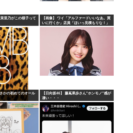
お絵描きリレーってなんぞや
60...
【海外の反応】 なぜイチロー
阪茉里乃がこの様子って
【画像】 ワイ「アルファードいいなあ。買
いに行くか」店員「ほいっ見積もりな！」
りす...
平野綾とかいう女声優につい
ワイ「金額おかしくね？」←お前らもそう
思うよな？？？？？
しな...
みいちゃんと山田さんの漫画の
でまさかの初めてのオール
【日向坂46】 藤嶌果歩さん"ホンモノ"感が
凄い・・・