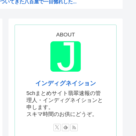
いてきた八百屋で一目惚れした...
聞いてる時の高市早苗の顔ww...
った「週刊少年ジャンプ」、発...
のか謎の漫画www
ABOUT
か…」 日本の普通のテレビ番...
AがW杯開催都市と結んだ約束...
がこちら
Kと呼ばれるのは企業が根...
インディグネイション
どこでも発展させると語る世界...
5chまとめサイト翡翠速報の管
理人・インディグネイションと
息子が帰らなかった——容疑...
申します。
いてきた八百屋で一目惚れした...
スキマ時間のお供にどうぞ。
AがW杯開催都市と結んだ約束...
か…」 日本の普通のテレビ番...