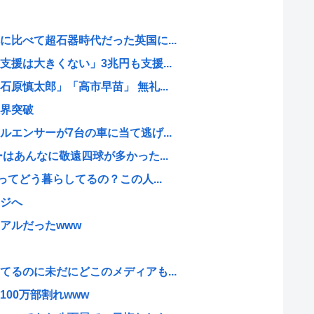
比べて超石器時代だった英国に...
援は大きくない」3兆円も支援...
原慎太郎」「高市早苗」 無礼...
界突破
エンサーが7台の車に当て逃げ...
はあんなに敬遠四球が多かった...
ってどう暮らしてるの？この人...
ジへ
アルだったwww
るのに未だにどこのメディアも...
00万部割れwww