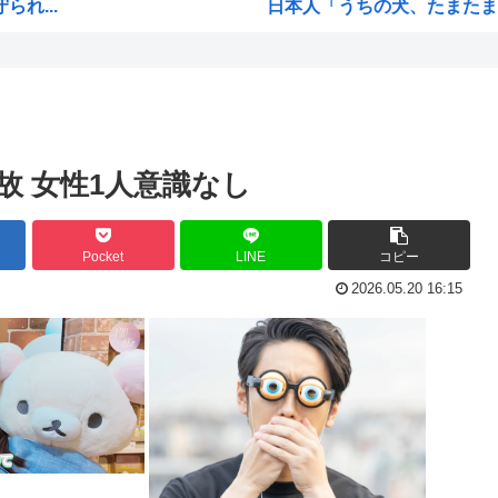
れ...
日本人「うちの犬、たまたまつ
【画像】広島市長のスピーチを
【雑誌】かつて650万部を誇
ご満悦
かのかりとかいう誰が見てる
ぎる
原爆投下81年
故 女性1人意識なし
海外「全部日本の真似だったの
海外「まるでトランプ」FIF
Pocket
LINE
コピー
響を...
7時間かけて描いたHな糸会
2026.05.20 16:15
され...
Win95開発者「日本でITが3
に耐...
海外「その通り！」日本人なら
...
【1966年】 母の日に9歳の
て...
日本人「うちの犬、たまたまつ
無く...
海外「まるでトランプ」FIF
海外「全部日本の真似だったの