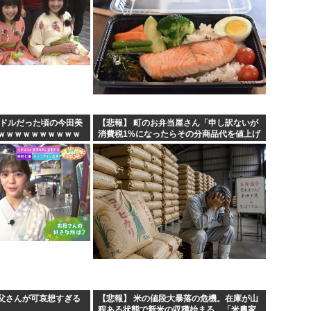
イドルだった頃の今田美
【悲報】 町のお弁当屋さん「申し訳ないが
ｗｗｗｗｗｗｗｗｗｗ
消費税1%になったらその分商品代を値上げ
するわ」
父さんが可哀想すぎる
【悲報】 米の値段大暴落の危機。在庫が山
程ある状態で新米の収穫始まる。「米農家