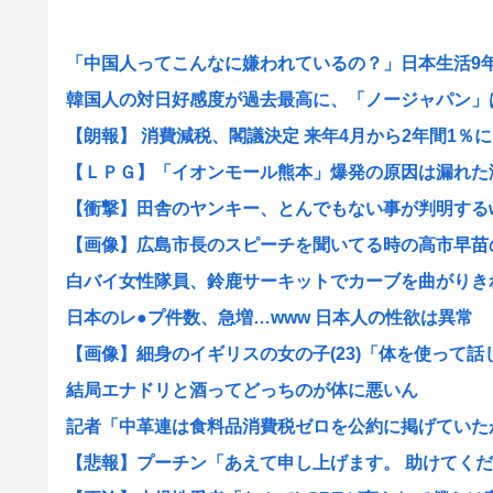
「中国人ってこんなに嫌われているの？」日本生活9年目
韓国人の対日好感度が過去最高に、「ノージャパン」は終
【朗報】 消費減税、閣議決定 来年4月から2年間1％に
【ＬＰＧ】「イオンモール熊本」爆発の原因は漏れた液化
【衝撃】田舎のヤンキー、とんでもない事が判明するwww
【画像】広島市長のスピーチを聞いてる時の高市早苗の顔
白バイ女性隊員、鈴鹿サーキットでカーブを曲がりきれず
日本のレ●プ件数、急増…www 日本人の性欲は異常
【画像】細身のイギリスの女の子(23)「体を使って話しま
結局エナドリと酒ってどっちのが体に悪いん
記者「中革連は食料品消費税ゼロを公約に掲げていたが？
【悲報】プーチン「あえて申し上げます。 助けてくださ