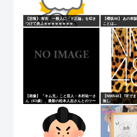
原爆投下81年
「おっちゃん女の子になってスクール水着を着たいねん」
【悲報】 有吉、一般人に「ド正論」を叩き
【櫻坂46】 あの幸
つけて炎上ｗｗｗｗｗｗｗｗ
ことは...
警察官が60歳のおじいちゃんを射◯する動画が流出しや
ワイ、キンタマが腫れ上がって入院するも切開排膿で無事
【画像】 「キム兄」こと芸人・木村祐一さ
【NMB48】 TIF
ん（63歳）、最新の松本人志さんとのツー
無し
ショットが完全に別人だとネット騒然！
「マジで誰かわからん」...