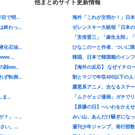
他まとめサイト更新情報
で明...
海外「これが文明か！」日本に
わっ...
ゼレンスキー大統領「日本の支
「安倍晋三」「麻生太郎」「石
石油...
ひなこのーと作者、ついに限
 ...
韓国、日本で韓国籍のインフル
ww...
【海外の反応】 なぜイチロー
転倒...
割とマジで年収400以下の人
露悪系アニメ、次なるステー
...
「ムクゲェジ漫画」ガチでリ
【原爆の日】へいわをかえせ
」→...
みい山、あんだけ騒ぎになって
い。...
週刊少年ジャンプ、発行部数1