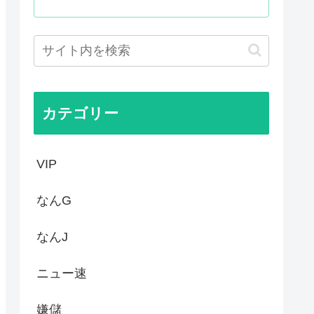
はあんなに敬遠四球が多かった...
てお前らが知ってることwww
作者なんでこんなに嫌われてる...
カテゴリー
VIP
なんG
なんJ
ニュー速
嫌儲