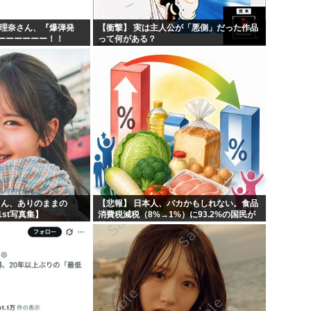
紗理奈さん、『爆弾発
【衝撃】 実は主人公が「悪側」だった作品
ーーーーーー！！
って何がある？
りん、ありのままの
【悲報】 日本人、バカかもしれない。食品
st写真集】
消費税減税（8%→1%）に93.2%の国民が
賛成してしまう