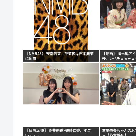
【NMB48】 安部若菜、卒業後は吉本興業
【動画】 御当地ア
に所属
桜、レベチｗｗｗｗ
ｗｗｗｗ
【日向坂46】 高井俐香×鶴崎仁香、すご
冨里奈央ちゃんのお
い・・・
ｗ【乃木坂46】