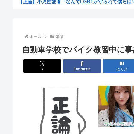
【正論】小児性愛者「なんでLGBTが守られて僕らは守ら
【超愕】皮膚科の薬すごすぎワロタwww
地震らしい
【画像】松本人志さん、大勢の若いファンに囲まれて
ホーム
嫌儲
【画像】田舎のオフィスレディのTikTok、えっちす
自動車学校でバイク教習中に事
韓国人「日本で新発売Galaxy Z Foldが売り切れ...
【画像】辻希空ちゃん、顔だけで普通に使える
X
Facebook
はてブ
地球に落下する人工衛星のアルミニウムが大気に及ぼす影
【朗報】みいちゃんと山田さん、大物漫画家たちから絶賛
【画像】ワイがBBA先輩から送られてきたライン、見る
【予算100万】 市長「特定外来生物クビアカは気持ち悪い
日本の伝統文化『花火大会』、この5年で4分の1が消滅し
職場の貸本の習慣が、本を大事にしないおばさんのせいで
グラボ、国内価格4割値上げかwww