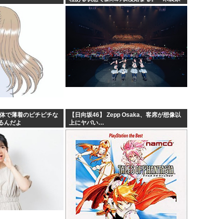
が生活できない」
身体で薄着のピチピチな
【日向坂46】 Zepp Osaka、客席が想像以
るんだよ
上にヤバい…