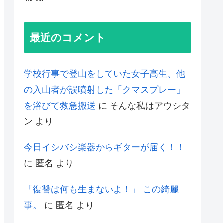
最近のコメント
学校行事で登山をしていた女子高生、他
の入山者が誤噴射した「クマスプレー」
を浴びて救急搬送
に
そんな私はアウシタ
ン
より
今日イシバシ楽器からギターが届く！！
に
匿名
より
「復讐は何も生まないよ！」 この綺麗
事。
に
匿名
より