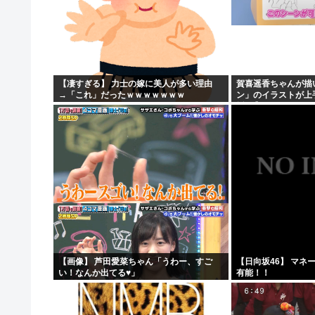
【凄すぎる】 力士の嫁に美人が多い理由
賀喜遥香ちゃんが描
→「これ」だったｗｗｗｗｗｗｗ
ン」のイラストが上
坂46】
【画像】 芦田愛菜ちゃん「うわー、すご
【日向坂46】 マネ
い！なんか出てる♥」
有能！！