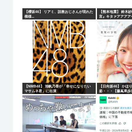
【櫻坂46】 リアミ、説教おじさんが現れた
【熊本地震】 鈴木
模様...
言』キタァアアアア
【NMB48】 池帆乃香が「幸せになりたい
【日向坂46】 かほ
マサムネ君」に出演
姿・・・【藤嶌果歩1