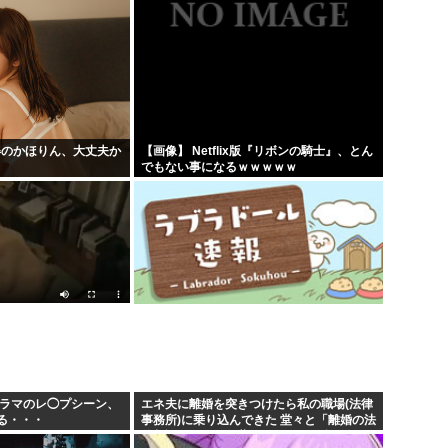
姿のかほりん、大丈夫か
【画像】 Netflix版『リボンの騎士』、とん
でもない事になるｗｗｗｗｗ
ドラマのレ◯プシーン、
エネ夫に離婚を突きつけたら私の職場(法律
る・・・
事務所)に乗り込んできた 堂々と「離婚の法
律相談です。母の薦めでこちらに参りまし