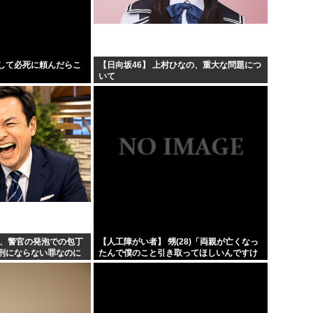
w
ジョジョのシーザー「やってな
・・・
韓国人「竹田恒泰とか36親等
叫ば...
結局「SPY×FAMILY」は
して必死に頼んだらこ
【日向坂46】 上村ひなの、重大な問題につ
いて
クラ...
韓国サッカー協会、外国人審
ん、警官の発泡での包丁
【人工障がい者】 甥(28)「両親が亡くなっ
刑にならない罪なのに
たんで僕のこと引き取ってほしいんですけ
 → 元警官のマジレス
ど！」なんでいい年したヒキニートを引き
取らなきゃいけないんだ...