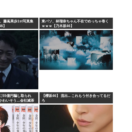
、藤嶌果歩1st写真集
東パソ、林瑠奈ちゃん不在でめっちゃ巻く
6】
ｗｗｗ【乃木坂46】
に55億円騙し取られ
【櫻坂46】 流出... これもう付き合ってるだ
かわいそう…会社滅茶
ろ