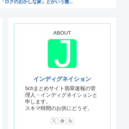
ロクのおかしな家」とかいう微...
www
の被害者面を辞め、原爆が落と...
抜け」
ABOUT
日韓戦でも審判の接待があった...
版メイドインアビスの主題歌...
かった…」 日本を知ってしま...
！財政健全化は目指さない！で...
インディグネイション
「 」
5chまとめサイト翡翠速報の管
理人・インディグネイションと
領選で)私たちはJ.D....
申します。
審判への性接待が事実の場合、...
スキマ時間のお供にどうぞ。
少女にやらせるアニメ」、増え...
を性接待して買収していたこと...