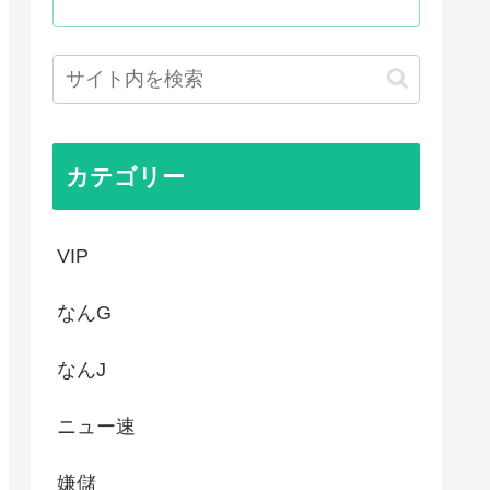
い犯罪は殺人だけです。」←こ...
を養子に迎えるなら天皇の血を...
何が悪かったのか
判員数十人に性的接待。羨ま死刑
カテゴリー
VIP
なんG
なんJ
ニュー速
嫌儲