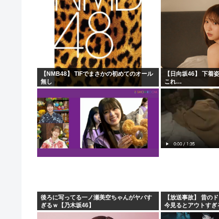
【NMB48】 TIFでまさかの初めてのオール
【日向坂46】 下着
無し
これ…
後ろに写ってる一ノ瀬美空ちゃんがヤバす
【放送事故】 昔の
ぎるｗ【乃木坂46】
今見るとアウトすぎ