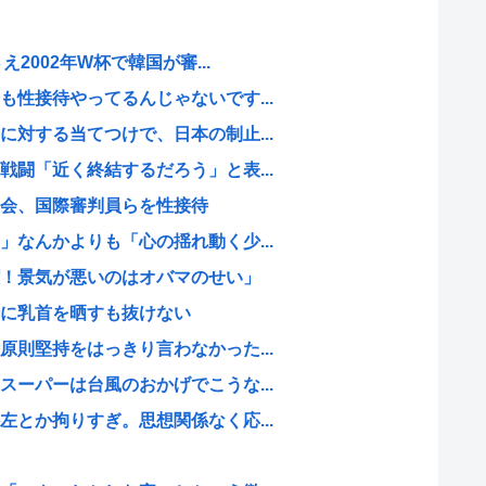
2002年W杯で韓国が審...
性接待やってるんじゃないです...
対する当てつけで、日本の制止...
闘「近く終結するだろう」と表...
会、国際審判員らを性接待
なんかよりも「心の揺れ動く少...
！景気が悪いのはオバマのせい」
に乳首を晒すも抜けない
則堅持をはっきり言わなかった...
ーパーは台風のおかげでこうな...
とか拘りすぎ。思想関係なく応...