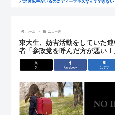
「バス運転手がいるのにディープキスなんてできない」「
【悲報】シャウエッセン公式、またこういうのでいい丼を
【悲報】割とマジで「黒人の先進国」がない理由って
菅直人元総理、再評価されるwww
ホーム
ニュー速
『銀だこの日』令和8年8月8日“ぜったいうまい!!たこ焼.
東大生、妨害活動をしていた連
財務省、大型連休中の為替介入日数は3日間 総額11兆73
者「参政党を呼んだ方が悪い！
【画像】コミケのインタビュー、とんでもない逸材が登場
【為替相場】 ドル円は1ドル158円台半ば 介入警戒をし.
X
Facebook
はてブ
【悲報】ディズニーとUSJ、JKのダンス会場になってし
【相談】早めに予約した通路側の席に、見知らぬ母子が。
【画像】イケおじ(56)、中学生にナイフ突きつけて脅して
【朗報】禁酒、楽勝だった
【悲報】ブロリー投入したら滅亡しそうな漫画
【悲報】ロケットナウで唐揚げ丼頼んだ