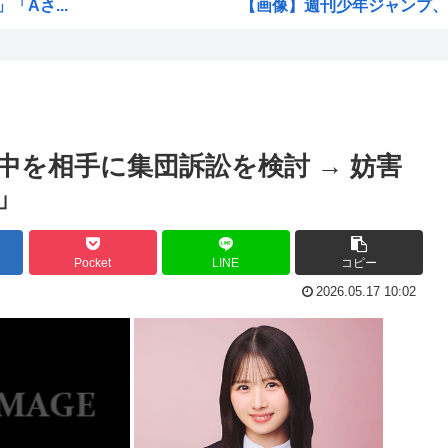
Aさ...
【画像】週刊少年ジャンプ、「
ポス...
菅直人元総理、再評価される
…？
【正論】中国政府「日本は原爆
拷問官「ヤニネコのキャラで
..
韓国人「どうやら五輪サッカー
中を相手に集団訴訟を検討 → 妨害
...
ちいかわ見に来たよ?
」
ww...
ホロライブのVtuber、劇場
..
海外「日本なんて行くんじゃな
Pocket
LINE
コピー
ま...
高市早苗政権「円安ホクホクゥ
2026.05.17 10:02
車掌...
クウラ「…着床したな」 悟空
...
トランプ「結局のところ(次期大統
韓国人「悲報：サッカー協会の
「おっさんの自堕落な生活を美
韓国、サッカーW杯予選で審判