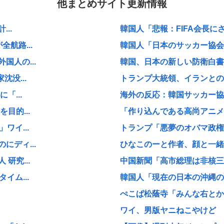
他まとめサイト更新情報
..
韓国人「悲報：FIFA会長にさえ
航路...
韓国人「日本のサッカー協会も
人の...
韓国、日本の新しい防衛白書に
没...
トランプ大統領、イランとの戦
「...
海外の反応：韓国サッカー協
目的...
「作り込んである高尚アニメ」
ワイ...
トランプ「悪夢のオバマ政権
ディ...
ひなこのーと作者、顔と一緒
研究...
中国新聞「高市総理は非核三原
イム...
韓国人「現在の日本の沖縄のス
ぺこぱ松蔭寺「みんな右とか左
ワイ、男版ヤニねこやけど