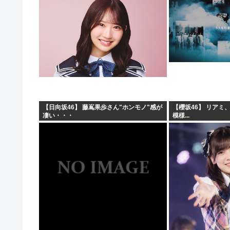
【日向坂46】 藤嶌果歩さん"ホンモノ"感が
【櫻坂46】 リアミ
凄い・・・
模様...