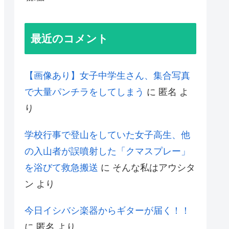
最近のコメント
【画像あり】女子中学生さん、集合写真
で大量パンチラをしてしまう
に
匿名
よ
り
学校行事で登山をしていた女子高生、他
の入山者が誤噴射した「クマスプレー」
を浴びて救急搬送
に
そんな私はアウシタ
ン
より
今日イシバシ楽器からギターが届く！！
に
匿名
より