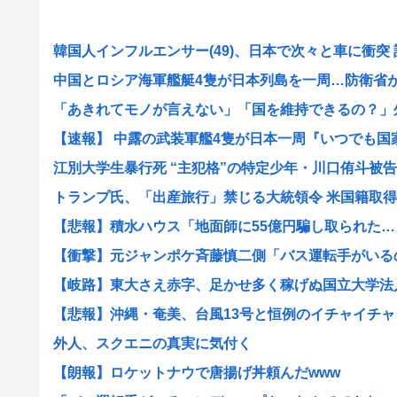
韓国人インフルエンサー(49)、日本で次々と車に衝突 計.
中国とロシア海軍艦艇4隻が日本列島を一周…防衛省が全
「あきれてモノが言えない」「国を維持できるの？」外国
【速報】 中露の武装軍艦4隻が日本一周『いつでも国家沈
江別大学生暴行死 “主犯格”の特定少年・川口侑斗被告に
トランプ氏、「出産旅行」禁じる大統領令 米国籍取得を
【悲報】積水ハウス「地面師に55億円騙し取られた…」
【衝撃】元ジャンポケ斉藤慎二側「バス運転手がいるのに
【岐路】東大さえ赤字、足かせ多く稼げぬ国立大学法人 
【悲報】沖縄・奄美、台風13号と恒例のイチャイチャタ
外人、スクエニの真実に気付く
【朗報】ロケットナウで唐揚げ丼頼んだwww