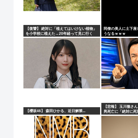
【画像】日本のOL、やはりシコすぎることが判明ww
【画像】JK3人組、強風に煽られ「生尻」が丸出しに
サヨク「防弾ガラスで守られ『広島から出て行けー！』と
【復讐】 絶対に「植えてはいけない植物」
同僚の美人に土下座
を小学校に植えた→20年経って見に行く
うなるｗｗｗ
【悲報】ナルト「口寄せは蝦蟇です」サスケ「蛇です」サ
と…「！？」衝撃の光景が・・・
【悲報】 玉川徹さ
【櫻坂46】 森田ひかる、近日解禁...
男死亡に「絶対に死
警察が死刑にした！」
がコチラ → ………