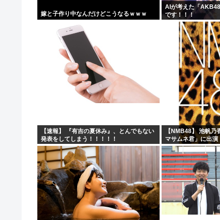
AIが考えた「AKB
嫁と子作り中なんだけどこうなるｗｗｗ
です！！！
【速報】 『有吉の夏休み』、とんでもない
【NMB48】 池帆
発表をしてしまう！！！！！
マサムネ君」に出演