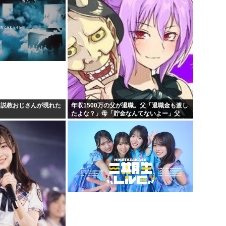
た」と言っているが、...
、説教おじさんが現れた
年収1500万の父が退職。父「退職金も渡し
たよな？」母「貯金なんてないよー」父
「全部なくなったの！？」→予想外の返事
に家族騒然となり…