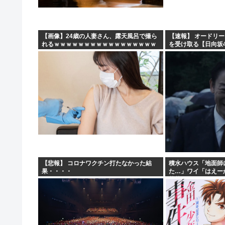
【画像】24歳の人妻さん、露天風呂で撮ら
【速報】 オードリー
れるｗｗｗｗｗｗｗｗｗｗｗｗｗｗｗｗｗ
を受け取る【日向坂4
【悲報】 コロナワクチン打たなかった結
積水ハウス「地面師
果・・・・
た…」ワイ「はえー
苦茶やろなぁ」→