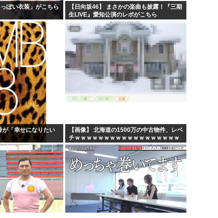
48っぽい衣装」がこちら
【日向坂46】 まさかの楽曲も披露！『三期
生LIVE』愛知公演のレポがこちら
乃香が「幸せになりたい
【画像】 北海道の1500万の中古物件、レベ
チｗｗｗｗｗｗｗｗｗｗｗｗｗｗｗｗｗｗ
ｗｗ