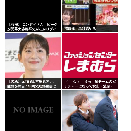
【悲報】 ニンダイさん、ピーク
福原遥、老け始める
が開幕大谷翔平のがっかりダイ
レクトだったと言われてしまう
【緊急】元TBS山本里菜アナ、
（ヽ´ん`）「えっ、敵チームのピ
離婚を報告 4年間の結婚生活は
ッチャーになって秋山・清原・
「宝物」
デストラーデを三振に抑えたら
一億ですか？」→どうする？