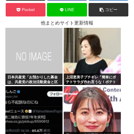
Pocket
LINE
コピー
他まとめサイト更新情報
日本共産党「お預かりした募金
上沼恵美子ブチギレ「簡単にポ
は、共産党の政治活動資金と区
テトサラダ作れ言うな！ポテト
別し、全額を被災地のために使
サラダ作りてしんどいんやで！
います」
」