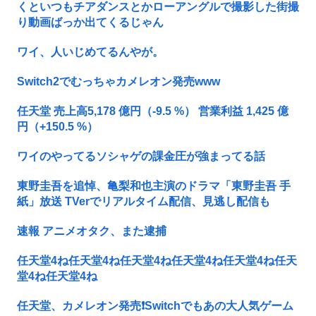
くといつもチアダンスとかローアングルで撮影した街撮
り動画ばっか出てくるじゃん
ワイ、人いじめてるんやが。
Switch2でむっちゃカメレオン発売www
任天堂 売上高5,178 億円（-9.5 %） 営業利益 1,425 億
円（+150.5 %）
ワイのやってるソシャゲの課金圧が強まってる話
東野圭吾を追悼、亀梨和也主演のドラマ「東野圭吾 手
紙」放送 TVerでリアルタイム配信、見逃し配信も
速報 アニメオタク、また逮捕
任天堂4ね任天堂4ね任天堂4ね任天堂4ね任天堂4ね任天
堂4ね任天堂4ね
任天堂、カメレオン発売❗Switchでもあの大人気ゲーム