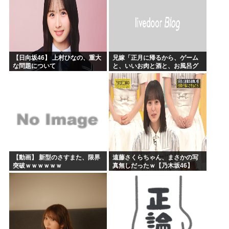
【日向坂46】 上村ひなの、重大
兄嫁「正月に帰るから、ゲーム
な問題について
と、いいお肉と酒と、お風呂グ
ッズの準備しとけよ」寝起きの
私「知るかボケ」兄嫁「キィィ
ィィー！！！！」私「あ…」
【動画】 新型のさすまた、限界
遠藤さくらちゃん、まさかの写
突破ｗｗｗｗｗｗ
真無しだったｗ【乃木坂46】