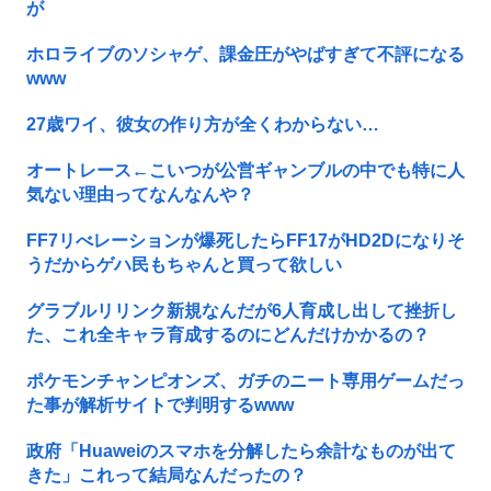
が
ホロライブのソシャゲ、課金圧がやばすぎて不評になる
www
27歳ワイ、彼女の作り方が全くわからない…
オートレース←こいつが公営ギャンブルの中でも特に人
気ない理由ってなんなんや？
FF7リべレーションが爆死したらFF17がHD2Dになりそ
うだからゲハ民もちゃんと買って欲しい
グラブルリリンク新規なんだが6人育成し出して挫折し
た、これ全キャラ育成するのにどんだけかかるの？
ポケモンチャンピオンズ、ガチのニート専用ゲームだっ
た事が解析サイトで判明するwww
政府「Huaweiのスマホを分解したら余計なものが出て
きた」これって結局なんだったの？