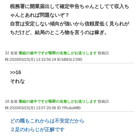
税務署に開業届出して確定申告ちゃんとしてて収入ち
ゃんとあれば問題ないぞ？
自営は安定しない傾向が強いから信頼度低く見られが
ちだけど、結局のところ物を言うのは稼ぎ。
32 名前:
番組の途中ですが翡翠の名無しがお送りします
投稿日
時:2020/03/23(月) 13:33:56.19
ID:bB83LC090
>>16
それな
18 名前:
番組の途中ですが翡翠の名無しがお送りします
投稿日
時:2020/03/23(月) 13:07:20.06
ID:YRcduWtt0
どの職もこれからは不安定だから
２足のわらじが正解です