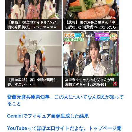
【動画】 御当地アイドルだった
【悲報】 町のお弁当屋さん「申
頃の今田美桜、レベチｗｗｗｗ
し訳ないが消費税1%になったら
ｗｗｗｗｗｗｗｗｗｗｗｗｗｗ
その分商品代を値上げするわ」
【日向坂46】 高井俐香×鶴崎仁
冨里奈央ちゃんのお父さんが可
香、すごい・・・
哀想すぎるｗ【乃木坂46】
斎藤元彦兵庫県知事←この人についてなんG民が知って
ること
Geminiでフィギュア画像生成した結果
YouTubeってほぼエ口サイトだよな。トップページ開