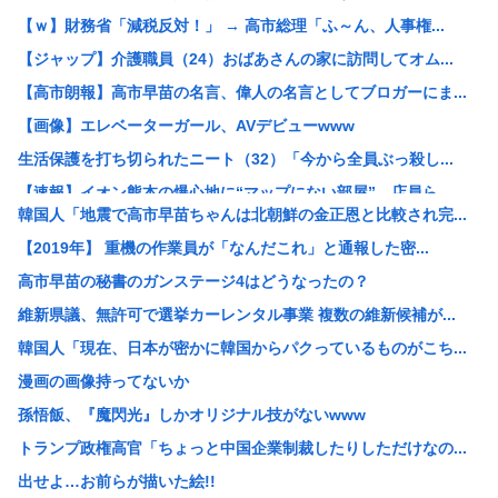
【ｗ】財務省「減税反対！」 → 高市総理「ふ～ん、人事権...
【ジャップ】介護職員（24）おばあさんの家に訪問してオム...
【高市朗報】高市早苗の名言、偉人の名言としてブロガーにま...
【画像】エレベーターガール、AVデビューwww
生活保護を打ち切られたニート（32）「今から全員ぶっ殺し...
【速報】イオン熊本の爆心地に“マップにない部屋” 店員ら...
韓国人「地震で高市早苗ちゃんは北朝鮮の金正恩と比較され完...
be[662593167]⇦こいつ中国のことが好きすぎて...
【2019年】 重機の作業員が「なんだこれ」と通報した密...
元キャバ嬢のMINAさん（みなちゃん）が配信中に亡くなっ...
高市早苗の秘書のガンステージ4はどうなったの？
【衝撃】NHK職員が番組出演タレントから性被害←これ！
維新県議、無許可で選挙カーレンタル事業 複数の維新候補が...
中国政府、強烈な不満を表明「泥棒が『泥棒を捕まえろ』と叫...
韓国人「現在、日本が密かに韓国からパクっているものがこち...
【速報】 記者「中革連は食料品消費税ゼロを公約に掲げてい...
漫画の画像持ってないか
高市総理の非核三原則「堅持しながら」→「堅持しつつ」→「...
孫悟飯、『魔閃光』しかオリジナル技がないwww
「盗人たけだけしい」中国国防省が防衛白書に反発 「日本の...
トランプ政権高官「ちょっと中国企業制裁したりしただけなの...
【悲報】なんでお前らチクニーしないの？
出せよ…お前らが描いた絵!!
【悲報】リュウジ氏、冷やし中華を「あり得ないほどダルい」...