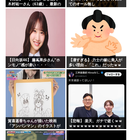
木村祐一さん（63歳）、最新の
てのオール無し
松本人志さんとのツーショット
が完全に別人だとネット騒然！
「マジで誰かわからん」...
【日向坂46】 藤嶌果歩さん"ホ
【凄すぎる】 力士の嫁に美人が
ンモノ"感が凄い・・・
多い理由→「これ」だったｗｗ
ｗｗｗｗｗ
賀喜遥香ちゃんが描いた映画
【悲報】 楽天、ガチで逝くｗｗ
「アンパンマン」のイラストが
ｗｗｗｗｗｗｗｗｗｗｗｗｗｗ
上手すぎる！！！【乃木坂46】
ｗｗｗｗ