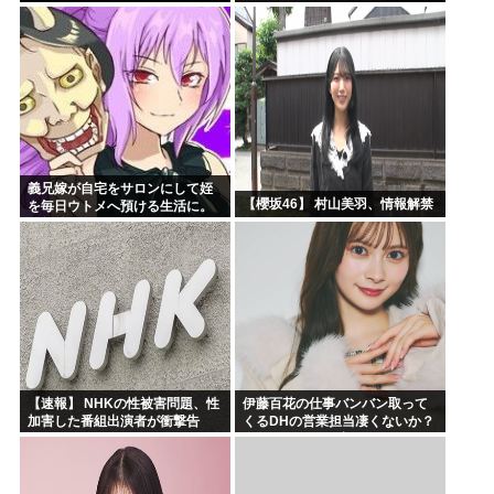
義兄嫁が自宅をサロンにして姪
【櫻坂46】 村山美羽、情報解禁
を毎日ウトメへ預ける生活に。
数年後、そのツケが一気に回っ
てきて…
【速報】 NHKの性被害問題、性
伊藤百花の仕事バンバン取って
加害した番組出演者が衝撃告
くるDHの営業担当凄くないか？
白！
今年のボーナス凄いことになり
そう！！【AKB48いともも】