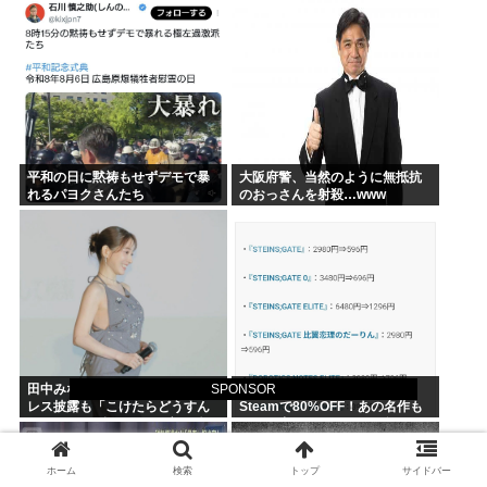
が
平和の日に黙祷もせずデモで暴
大阪府警、当然のように無抵抗
れるパヨクさんたち
のおっさんを射殺…www
SPONSOR
田中みな実、”背中ぱっくり”ド
『シュタインズ・ゲート』が
レス披露も「こけたらどうすん
Steamで80%OFF！あの名作も
の？」10cm超ヒールに心配続
セール中！ケンモメン…急
出…妊婦期間も”おしゃれ優
げ…！
先”で問われた意識
ホーム
検索
トップ
サイドバー