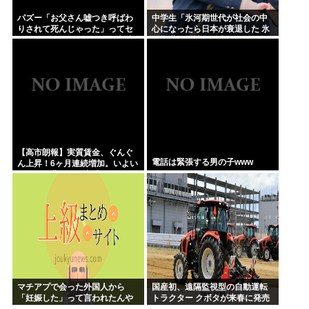
パズー「お父さん嘘つき呼ばわ
中学生「氷河期世代が社会の中
りされて死んじゃった」ってセ
心になったら日本が衰退した 氷
リフあるけど、どんな自殺方法
河期世代が社会の癌！」Xで1万
だったの？
いいね
【高市朗報】実質賃金、ぐんぐ
電話は緊張する男の子www
ん上昇！6ヶ月連続増加。いよい
よ国民も豊かさを実感か？イン
フレ加速しなければ
マチアプで会った外国人から
国産初、遠隔監視型の自動運転
「妊娠した」って言われたんや
トラクター クボタが来春に発売