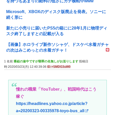
を持つもあまりの給料の低さにガチ横転中www
Microsoft、XBOXのディスク版廃止を発表。ソニーに
続く形に
新たに小売りに届いたPS5の箱にに28年1月に物理ディ
スク終了しますとの記載が入る
【画像】ホロライブ新作ソシャゲ、ドスケベ水着ガチャ
の次はみこめっとの水着ガチャ！
1 名前:
番組の途中ですが翡翠の名無しがお送りします
投稿日
時:2020/03/23(月) 12:40:39.06
ID:+SMDG3uW0
憧れの職業「YouTuber」、戦国時代はこう
稼ぐ
https://headlines.yahoo.co.jp/article?
a=20200323-00335978-toyo-bus_all