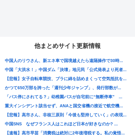
他まとめサイト更新情報
中国人のリウさん、新エネ車で国境越えたら遠隔操作で30時...
中国「大洪水！」中国ダム「決壊」地元民「公式発表より死者...
【悲報】女子自転車競技、ブラに綿を詰めまくって空気抵抗を...
かつて650万部を誇った「週刊少年ジャンプ」、発行部数が...
「バス停にされてる？」幼稚園バスが自宅前に“無断停車” ...
重大インシデント該当せず、ANAと国交省機の接近で航空機...
【悲報】高市さん、非核三原則「今後も堅持していく」の表現...
中国SNS なぜフランス人はこれほど日本が好きなのか? ...
【速報】高市早苗「消費税は絶対に2年後増税する。私の覚悟...