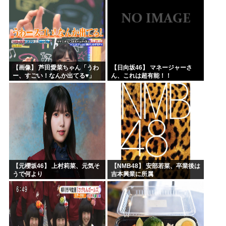
【画像】 芦田愛菜ちゃん「うわ
【日向坂46】 マネージャーさ
ー、すごい！なんか出てる♥」
ん、これは超有能！！
【元櫻坂46】 上村莉菜、元気そ
【NMB48】 安部若菜、卒業後は
うで何より
吉本興業に所属