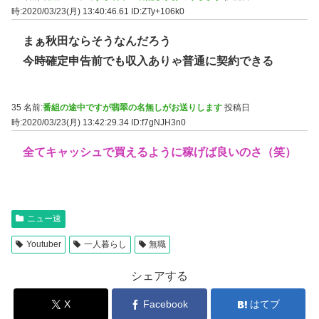
時:2020/03/23(月) 13:40:46.61
ID:ZTy+106k0
まぁ秋田ならそうなんだろう
今時確定申告前でも収入ありゃ普通に契約できる
35 名前:
番組の途中ですが翡翠の名無しがお送りします
投稿日
時:2020/03/23(月) 13:42:29.34
ID:f7gNJH3n0
全てキャッシュで買えるように稼げば良いのさ（笑）
ニュー速
Youtuber
一人暮らし
無職
シェアする
X
Facebook
はてブ