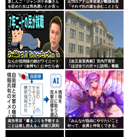
楽しんご「ジャンポケ斉藤さん
元TBSアナ山本里菜が離婚発表
を貶めた女は気色悪いとか言っ
「それぞれの道を歩むこととな
てる癖にフェラするとか口だけ
りました」
は素直なんだな！週刊誌から金
もらってるだろ」
なんか従姉妹の娘がワイニート
【改正皇室典範】宮内庁長官
のジッジ（金持ち）にやたら会
「ほぼ全ての方々に説明」養親
いに来るんやが
候補の宮家皇族方に 男系男子の
養子候補は「把握せず」
高市早苗「書きぶりを予断する
「みんなが自由にやりたいこと
ことは差し控える」非核三原則
やって、全員と仲良くできる。
見直しについて
そんな世界を作るために、これ
からも頑張るよ！」オーガス