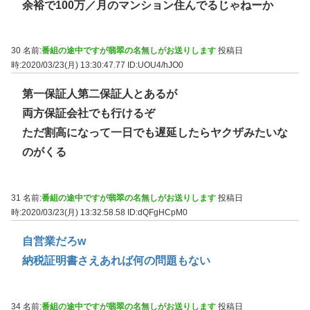
余裕で100万／月のマンション住んでるじゃねーか
30 名前:
番組の途中ですが翡翠の名無しがお送りします
投稿日
時:2020/03/23(月) 13:30:47.77
ID:UOU4/hJO0
第一保証人第二保証人とあるが
両方保証会社でも行けるぞ
ただ割高になって一日でも遅延したらヤクザみたいな
のがくる
31 名前:
番組の途中ですが翡翠の名無しがお送りします
投稿日
時:2020/03/23(月) 13:32:58.58
ID:dQFgHCpM0
自営業だろw
納税証明書さえあれば何の問題もない
34 名前:
番組の途中ですが翡翠の名無しがお送りします
投稿日