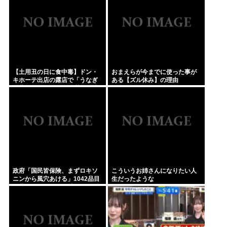
ト・あいミス『ヴァレリア』の
深憶聖装『宿業に叛する吸血女
帝』
【土用丑の日に食中毒】ドン・
おまえらが今までに使った事が
キホーテ出店の露店で「うなぎ
ある【ズル休み】の理由
の蒲焼」食べ14人が発熱や下痢
政府「国民皆保険、まずロキソ
こういうお姉さんになりたい人
ニンから風穴あける」1042品目
生だったような
の薬価4分の1を保険適用外で財
布直撃、2027年3月開始