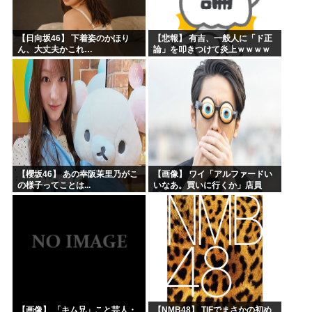
【日向坂46】 下着姿のかほり
【悲報】 有吉、一般人に「ド正
ん、大丈夫かこれ…
論」を叩きつけて炎上ｗｗｗｗ
ｗｗｗｗ
【櫻坂46】 あの幸阪茉里乃がこ
【画像】 ワイ「アルファードい
の様子ってことは...
いなあ。買いに行くか」店員
「ほいっ見積もりな！」ワイ
「金額おかしくね？」←お前ら
もそう思うよな？？？？？
【画像】 「キム兄」こと芸人・
【NMB48】 TIFでまさかの初め