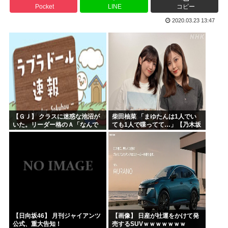
Pocket
LINE
コピー
ヤニねこさん、BPOが動く
2020.03.23 13:47
ガンダムSEEDの新台パチ●コ、またコケるwww
高市早苗熊本視察PVを映像ディレクターが本気で分析した結...
みいちゃんのモデルになった人は性格がいいらしい。
来週のハンターハンタータイソンとツベッパ王子TSK17に...
『ヤニねこ』の喫煙や覚醒剤の注射シーン、青少年への影響を...
【ＧＪ】 クラスに迷惑な池沼が
柴田柚菜 「まゆたんは1人でい
いた。リーダー格のＡ「なんで
ても1人で喋ってて…」【乃木坂
支援学級に入れないんです
46】
か？」先生「背の高い低いと同
じで、これも個性なの！差別は...
【日向坂46】 月刊ジャイアンツ
【画像】 日産が社運をかけて発
公式、重大告知！
売するSUVｗｗｗｗｗｗｗ