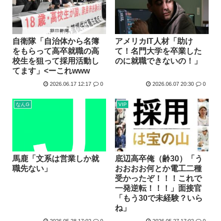
自衛隊「自治体から名簿
アメリカIT人材「助け
をもらって高卒就職の高
て！名門大学を卒業した
校生を狙って採用活動し
のに就職できないの！」
てます」<ーこれwww
2026.06.17 12:17
0
2026.06.07 20:30
0
なんG
VIP
馬鹿「文系は営業しか就
底辺高卒俺（齢30）「う
職先ない」
おおおお何とか電工二種
受かったぞ！！！これで
一発逆転！！！」面接官
「もう30で未経験？いら
ね」