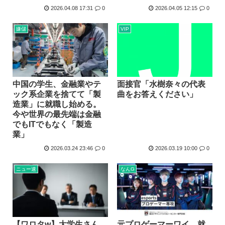
2026.04.08 17:31
0
2026.04.05 12:15
0
嫌儲
VIP
面接官「水樹奈々の代表
中国の学生、金融業やテ
曲をお答えください」
ック系企業を捨てて「製
造業」に就職し始める。
今や世界の最先端は金融
でもITでもなく「製造
業」
2026.03.24 23:46
0
2026.03.19 10:00
0
ニュー速
なんG
【ワロタw】大学生さん
元プロゲーマーワイ、就