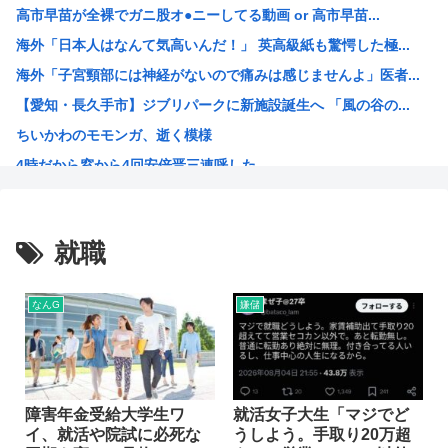
高市早苗が全裸でガニ股オ●ニーしてる動画 or 高市早苗...
【画像】SHELLYの産後おっぱい、たわわ、たわわwww
海外「日本人はなんて気高いんだ！」 英高級紙も驚愕した極...
女子高生被害のクマスプレー誤射事件。引率教員が腰に下げて...
海外「子宮頸部には神経がないので痛みは感じませんよ」医者...
【スペインが不法移民50万人を合法化】「富の象徴」に掲示...
【愛知・長久手市】ジブリパークに新施設誕生へ 「風の谷の...
人手不足ガチで限界？社員が辞めただけで会社終了へ…
ちいかわのモモンガ、逝く模様
【悲報】バイクが趣味の女だけど、なぜ「こう」なるのかわか...
4時だから窓から4回安倍晋三連呼した
熊本避難所の皆様「パンばっかり。飽き飽きしてる」
【画像】今期の覇権アニメが『天幕シャドウガール』に決まっ...
トランプの支持率低迷中の共和党、中間選挙では「民主党はも...
就職
声優目指して上京したワイ、もう実家に帰ることを決意
【衝撃】 韓国人「エボシ御前の声の人、若い頃がこれかよ」
なんG
嫌儲
高市早苗、被爆体験者と面会するも発言を禁止し握手のみ許可...
大谷翔平が今永昇太を睨みつける様子に全米騒然！←「最高の...
6月の消費支出-3.3%で7か月連続マイナス 総務省「貯...
韓国人「熊本地震で見る日本の土木技術の完全勝利をご覧くだ...
障害年金受給大学生ワ
就活女子大生「マジでど
イ、就活や院試に必死な
うしよう。手取り20万超
海外「素晴らしい！」日本が買収したUSスチール驚異の大復...