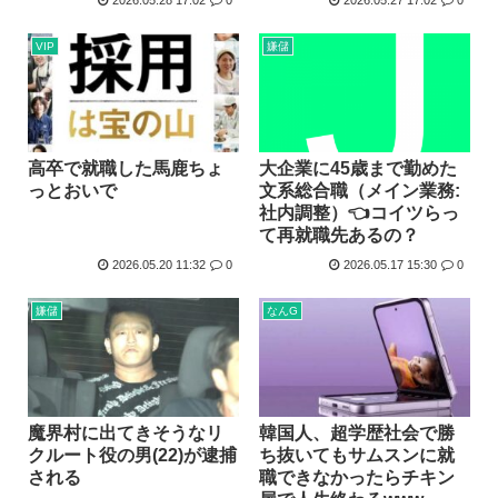
2026.05.28 17:02
0
2026.05.27 17:02
0
VIP
嫌儲
大企業に45歳まで勤めた
高卒で就職した馬鹿ちょ
文系総合職（メイン業務:
っとおいで
社内調整）👈コイツらっ
て再就職先あるの？
2026.05.20 11:32
0
2026.05.17 15:30
0
嫌儲
なんG
魔界村に出てきそうなリ
韓国人、超学歴社会で勝
クルート役の男(22)が逮捕
ち抜いてもサムスンに就
される
職できなかったらチキン