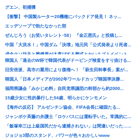
グエン、初捕獲
【衝撃】 中国製ルーター20機種にバックドア発見！ ネッ...
エッヂソープで勃たなかった部
ぜんじろう（お笑いタレント･58） 『金正恩氏』と投稿し...
中国「大洪水！」中国ダム「決壊」地元民「公式発表より死者...
成金クソ坊主と葬儀屋が大喜びする葬式とかいうゴミイベント...
韓国人「過去のW杯で韓国代表がドーピング検査をすり抜ける...
【悲報】いまの小学生 朝7時から学校に預けられ放課後も夜...
旧安倍派、高市の重用により復権へ！ 「萩生田幹事長」案が...
【悲報】れいわ大石あきこさん、活動休止。
韓国人「日本メディアが2002年ワールドカップ韓国準決勝...
【衝撃】佐藤二朗(57)、久しぶりにXを更新！その内容が...
福岡県議会「みかじめ料」自民党県議団の幹部から約2000...
人気アニメ「メイドインアビス」の主題歌にVTuberさん...
15歳少女に性的暴行した54歳、明らかにケンモメン
【速報】140kg俺、はま寿司で食いまくるwww（※画像...
【海外の反応】 アルゼンチン協会、FIFA会長に確固たる...
【悲報】キヨ、逮捕www
ジャンポケ斉藤の弁護士「ロケバスには運転手いた。常識的に...
【悲報】みぃちゃん、マジでアニメ中止になりそう
「飯塚幸三は上級国民だから逮捕されない」は間違いだった…...
【悲報】日本人なら誰もが知ってるのに、まだ一度も大河で取...
ジョジョ3部のスタンド、パワーが色々おかしいwww
【画像】女子高生、市民プールでエグい乳を放り出してしまう...