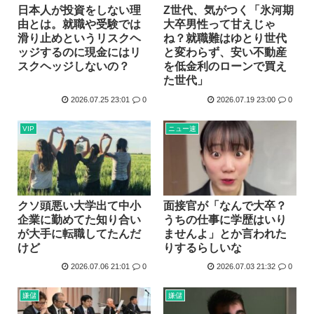
日本人が投資をしない理
Z世代、気がつく「氷河期
由とは。就職や受験では
大卒男性って甘えじゃ
滑り止めというリスクヘ
ね？就職難はゆとり世代
ッジするのに現金にはリ
と変わらず、安い不動産
スクヘッジしないの？
を低金利のローンで買え
た世代」
2026.07.25 23:01
0
2026.07.19 23:00
0
VIP
ニュー速
クソ頭悪い大学出て中小
面接官が「なんで大卒？
企業に勤めてた知り合い
うちの仕事に学歴はいり
が大手に転職してたんだ
ませんよ」とか言われた
けど
りするらしいな
2026.07.06 21:01
0
2026.07.03 21:32
0
嫌儲
嫌儲