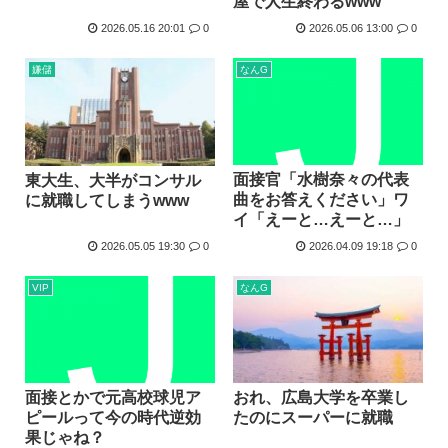
屋で人生終わるwww
2026.05.16 20:01
0
2026.05.06 13:00
0
嫌儲
なんG
面接官「水樹奈々の代表
東大生、大半がコンサル
曲をお答えください」ワ
に就職してしまうwww
イ「えーと…えーと…」
2026.05.05 19:30
0
2026.04.09 19:18
0
VIP
なんG
面接とかで元高校球児ア
おれ、広島大学を卒業し
ピールって今の時代逆効
たのにスーパーに就職
果じゃね？