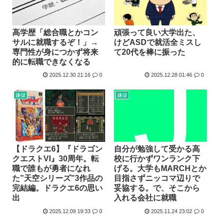
高学歴「総合職とかコン
頑張って良い大学出た、
サルに就職するぞ！」→
けどASDで就活全ミスし
専門性が身につかず将来
て20代を棒に振った
的に転職できなくなる
2025.12.30 21:16
0
2025.12.28 01:46
0
嫌儲
嫌儲
自分が勉強して受かる高
【ドラクエ6】『ドラゴン
校に行かずワンランク下
クエストVI』30周年。転
げる。大学もMARCHとか
職で誰もが勇者になれ
目指さずニッコマ辺りで
た”天空シリーズ”3作品の
妥協する。で、そこから
完結編。ドラクエ6の思い
入れる会社に就職
出
2025.12.09 19:33
0
2025.11.24 23:02
0