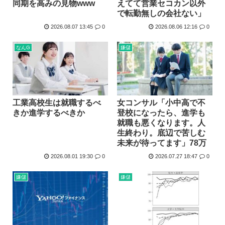
同期を高みの見物www
えてて営業セコカン以外
NARUTO、ここにきてガチで復権してしまう w w w...
で転勤無しの会社ない」
海外「まるでタイムスリップしたみたいだ…！」日本の江戸時...
2026.08.07 13:45
0
2026.08.06 12:16
0
【衝撃】 韓国人「エボシ御前の声の人、若い頃がこれかよ」
なんG
嫌儲
首相官邸「高市総理の映像を悪用した偽サイトに注意してくだ...
ヤニネコに一つだけ文句言わせてくれ
声優、なんかAIに勝ちそう。「声も「人格の象徴」明記、法...
工業高校生は就職するべ
女コンサル「小中高で不
きか進学するべきか
登校になったら、進学も
就職も悪くなります。人
生終わり。底辺で苦しむ
未来が待ってます」78万
2026.08.01 19:30
0
2026.07.27 18:47
0
嫌儲
嫌儲