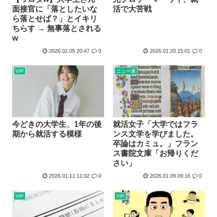
面接官に「落としたいな
活で大苦戦
ら落とせば？」とイキリ
ちらす → 無事落とされる
w
2026.02.05 20:47
0
2026.01.20 15:01
0
VIP
ニュー速
今どきの大学生、1年の後
就活女子「大学ではフラ
期から就活する模様
ンス文学を学びました。
卒論はカミュ。」フラン
ス書院文庫「お帰りくだ
さい」
2026.01.11 11:02
0
2026.01.09 09:16
0
VIP
VIP