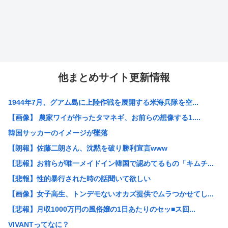
他まとめサイト更新情報
1944年7月、グアム島に上陸作戦を展開する米海兵隊を空...
【画像】 農家ワイが作ったタマネギ、お前らの想像する1....
韓国サッカーのイメージが墜落
【朗報】佐藤二朗さん、沈黙を破り勝利宣言www
【悲報】お前らが唯一メイドイン韓国で認めてるもの「キムチ...
【悲報】性的暴行された時の話聞いて欲しい
【画像】女子高生、トンデモないオカズ提供でムラつかせてし...
【悲報】月収1000万円の風俗嬢の1日あたりのセッ■ス回...
VIVANTってなに？